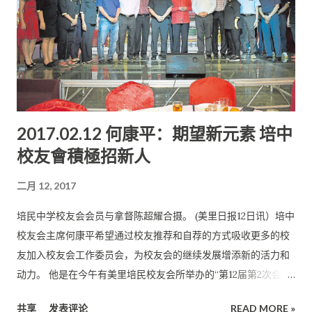
2017.02.12 何康平：期望新元素 培中
校友會積極招新人
二月 12, 2017
培民中学校友会会员与拿督陈超耀合摄。 (美里日报12日讯）培中
校友会主席何康平希望通过校友推荐和自荐的方式吸收更多的校
友加入校友会工作委员会，为校友会的继续发展增添新的活力和
动力。 他是在今午有美里培民校友会所举办的“第12届第2次会员
大会暨颁发会员子女学优奖励金丁酉年新春联欢会”上受邀上台致
共享
发表评论
READ MORE »