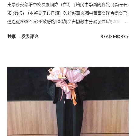
支票移交給培中校長廖國煒（右2） [培民中學新聞資訊] ( 詩華日
報 (剪报) （本報美里15日訊）砂拉越華文獨中董事會聯合總會已
通過從2020年砂州政府的900萬令吉撥款中分發了共5萬7350令
吉給美里培民中學，共46位全職教師和9位全職職員受惠，他們
共享
发表评论
READ MORE »
可分別獲得1100令吉及750令吉的福利津貼。 培民中學近日在
會議室舉辦了一項簡單的撥款移交儀式。 身兼砂拉越華文獨中
董事會聯合總會副會長及美里培民中學署理董事長的陳則勝表
示，此項福利津貼撥款由砂拉越州政府交給砂拉越華文獨立中學
董事會聯合總會，再轉發給砂拉越華文獨中教職員。 他表示，希
望所有教職員能善用這筆撥款，亦希望培中教師能盡心盡力為學
校服務，讓莘莘學子能擁有良好的教育。 “特別感謝砂州首席部
長對我們獨中教職員的關愛，給予大家更大的鼓勵去做好教育的
工作。”培中校長廖國煒在受訪時這樣表示。 他說，此津貼讓教
師擁有額外的資金購買一些教學設備和書籍，並可透過各方面提
升自己，繼續為學生提供更好的教學。