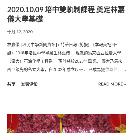
2020.10.09 培中雙軌制課程 奠定林嘉
儀大學基礎
十月 12, 2020
林嘉儀 [培民中學新聞資訊] ( 詩華日報 (剪报) （本報美裡9日
訊）2018年培民中學畢業生林嘉儀， 現就讀馬來西亞拉曼大學
（優大）石油化學工程系， 預計將於2023年畢業。 優大乃馬來
西亞領先的私立大學，自2002年成立以來， 已成為提供卓越教學
和研究能力的非盈利機構。 這所優秀評級的大學亦提供超越一百
共享
发表评论
READ MORE »
多項課程， 涵蓋了大學基礎課程、學士、碩士及博士學位。此
外， 為了擴大拉曼大學在教學、培訓與科研方面的成效， 校方也
廣泛地與國內外大學、 專業團體和企業機構共同建立深度合作關
系。 在大學深造的過程中，林嘉儀認為培民中學的的雙軌課程，
為她的大學課程打下了穩固的基礎。 “工程系中的許多科目所運
用到的物理，化學和高數知識， 我曾在獨中統考課程中接觸過這