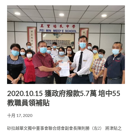
制度的大學課程時能夠遊刃有余地應付。 六門主科課業繁重 雷漢
触過的， 只是用不同的語文去學習而已。 英迪國際學院是英迪國
妮指出，培中非常看重學生在馬來語上的學習。 該校每年都會派
際大學的一個分院， 是一所以英語授課的大規模的私立學院。 劉
遣學生組織團隊參加砂拉越區的國語論壇比賽， 這讓她從中受益
衡敬因為有了獨中的課程作為基礎， 所以當時的學習並沒有遇到
不淺。 她也借此機會學會了正確的國語發音和表達方式， 促使她
什么太大的障礙，但就得努力學習英文。 在INTI國際學院選修机
在大學講解報告時不會因為害怕國語講得不好而感到不安和壓
械工程文憑的劉衡敬，經過多年努力， 獲得3個學期均是全科A等
力。 對於目前的生活，她表示，由於疫情關系， 她現在還在美里
的成績，并于2003年畢業。隨后， 劉衡敬就開創了自己的一番事
進行線上學習， 組別課業也采用線上方式進行和呈交。 最令她感
業。在創業的道路上， 他認為創業是辛苦的，守業更是艱辛。但
到有趣的事是能與素未謀面的朋友進行線上會議， 因此而發生了
只要堅定方向， 不時檢討自己，勇于改變，最后一定成功。 他
許多有趣的事情。 “法律系第一年的課程有6門主科。這些科目看
說，無論出來社會或到新的環境，面對新挑戰， 培中生都能應付
似簡單， 但其實課業繁重， 同時我也因此而對研究法律個案產生
得來。 劉衡敬為自己身為培中生而感到驕傲。他說， 會讓自己的
了一定的興趣。 我希望疫情能夠趕快結束，讓我去到實體學校，
孩子加入培中大家庭，讓他們接受磨煉， 以便將來有能力面對种
體驗真正的大學生活。” ...
2020.10.15 獲政府撥款5.7萬 培中55
种的困難。
教職員領補貼
十月 17, 2020
砂拉越華文獨中董事會聯合總會副會長陳則勝（左2） 將津貼之