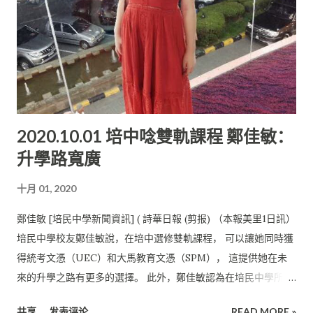
就讀， 且畢業後將獲頒發澳大利亞認證的科廷大學文憑及成績
單。 王瑞晶表示，在培民中學求學的時候， 選修雙軌課程的學生
差不多要讀10個科目以上。 很多人會說這些科目（例子：獨中課
程的歷史和國中課程的歷史） 只是語言上的不同，內容基本上是
大同小異。 王瑞晶卻不認同這樣的說法。 她認為如果真正花時間
去學習和理解當中課程的內容， 就會發現每一科的不同和特色。
2020.10.01 培中唸雙軌課程 鄭佳敏：
而且因為培中生多方接觸不同的課程，才能學習更多的知識， 擴
升學路寬廣
大自己的視野。 升上大學的王瑞晶，目前一個學期要上5門主
科。 雖然大學不需要學習這麼多科目，但每一科的課業都是非常
十月 01, 2020
繁重的。 再加上由於疫情的影響， 大學年終的考試成績都以課業
來評估和計算分數。她指出， 在課業高峰期的那一個月，每個星
鄭佳敏 [培民中學新聞資訊] ( 詩華日報 (剪报) （本報美里1日訊）
期都會有一個即將截止的課業。 王瑞晶表示那一段時間真的非常
培民中學校友鄭佳敏說，在培中選修雙軌課程， 可以讓她同時獲
忙碌，課業一個接著一個， 周而復始地一直在完成課業。“ 這讓
得統考文憑（UEC）和大馬教育文憑（SPM）， 這提供她在未
我想起以前在學校每個星期都有不同科目的評測。 以前都是這樣
來的升學之路有更多的選擇。 此外，鄭佳敏認為在培民中學所學
走過來的，在大學時遇到這種情況也已經司空見慣， 而不至於太
習到的知識有助於奠定她的基礎， 特別是文商科的商業課和經濟
慌張。” 她慶幸自己在中學時期就已經習慣了這麼繁忙的生活，
共享
发表评论
READ MORE »