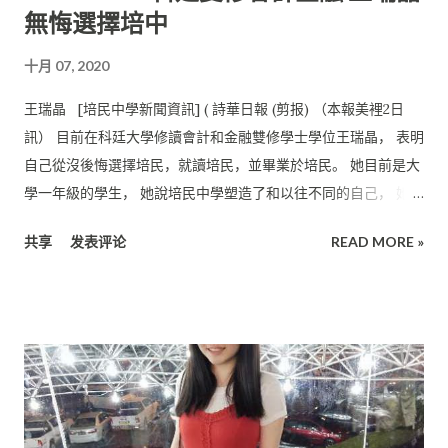
無悔選擇培中
耐心地解答學生的疑惑。在臨近高中統考的那段期間， 她在化學
這個科目上下了許多功夫， 遇到難題時非常積極地請教老師。 她
十月 07, 2020
相信這奠定了她的化學知識基礎， 讓她堅定地選擇了就讀化學工
程系。 呂雯欣表示，自行動管制令開始後，學校就采用了線上教
王瑞晶 [培民中學新聞資訊] ( 詩華日報 (剪报) （本報美裡2日
學模式。“ 對於我來說，線上學習比實體學習更辛苦， 因為功課
訊） 目前在科廷大學修讀會計和金融雙修學士學位王瑞晶， 表明
及考試次數比往常的頻密， 但我因此學會了妥善分配時間的重要
自己從沒後悔選擇培民，就讀培民，並畢業於培民。 她目前是大
性。” 鼓勵多參與活動 為了不跟父母索取零用錢，呂雯欣經營小
學一年級的學生， 她說培民中學塑造了和以往不同的自己， 她也
型的網絡生意， 賺取自己的零用錢，從而慢慢使自己的經濟獨
非常喜歡培民中學的學習氛圍。 王瑞晶勉勵學弟妹們要重視SPM
立。 她希望培中的學生能夠好好把握就讀獨中的機會， 因為獨中
共享
发表评论
READ MORE »
以及UEC的考試。 只要獲得獨中文憑，就可以省下一年修讀大學
考試文憑不僅能讓畢業生在本地留學， 還可以獲得到海外留學的
先修班的時間和開銷。 她希望在籍學生也不會後悔選擇培民，一
機會， 一些海外大學亦給予獨中畢業生優先錄取的優待。 “讀書
起互相努力學習。 曾擔任2017年屆文化晚會主席、2018- 2019年
的過程雖然辛苦，但是畢業後的我才發現中學時期的美好， 壓力
屆學長團財政以及2019年屆校刊籌委會財政的王瑞晶 ，在2019年
程度也相對深造及工作時來得低。除了在學業上努力， 我也希望
畢業於培民中學。她也是美裡北校的校友。 美裡的科廷大學， 是
學...
第一所由砂拉越州政府單位和澳大利亞科廷大學投資合作的海外
分 校，課程與澳大利亞科廷主校園同步。 學生若想要有到國外求
學的機會， 也可以在不影響學業的情況下轉到總校（澳大利亞）