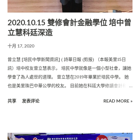
2020.10.15 雙修會計金融學位 培中曾
立慧科廷深造
十月 17, 2020
曾立慧 [培民中學新聞資訊] ( 詩華日報 (剪报) （本報美里15日
訊）培中校友曾立慧表示， 培民中學就像是一個小型社會，讓她
學會了為人處世的道理。 曾立慧在2019年畢業於培民中學。 她
也是美里珠巴中華公學的校友。 目前她在科廷大學修讀會計和金
融雙修學士學位， 是大學一年級的學生。 科廷大學馬來西亞分校
共享
发表评论
READ MORE »
擁有完善的設備和服務， 旨在為在籍學生提供良好的環境，擁有
圖書館及資訊服務。此外， 該校獲得由馬來西亞政府頒發的多元
媒體超級走廊地位的首所國際大 學，以承認它的學習課程、教職
人員和資訊基礎設施的素質。 科廷大學的學位是由澳大利亞資格
機構頒發， 確保其學術資格在全世界得到承認。 數學比賽奪獎