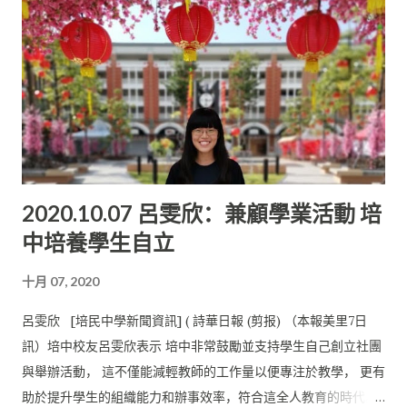
些知識， 只是在原本擁有的知識基礎上再增加了一些難度， 因此
對於身為獨中畢業生的我來說， 會較容易跟得上大學課程的進
度。”她在受訪時如斯表示。 順利升上大學一年級 她指出，獨中
課程的高三，相等於大學基礎班或預科班， 這讓她能順利地升上
大學一年級， 省下了修讀大學預科班或基礎班的時間與費用。 對
於學習方面的挑戰，她亦表示暫時沒有遇到太大的難題。“ 由於
我在獨中時報讀了雙軌課程， 所以即使大學的主要媒介語為英
文，也不會對我的學習造成困擾”。 她在受訪時這樣表示。 她感
2020.10.07 呂雯欣：兼顧學業活動 培
謝在培中就讀期間學會了自主學習， 讓自己在升學的道路上較為
中培養學生自立
順遂。在升學的壓力方面， 她表示大學確實會比中學時期來得壓
力。“ 雖然在面對課業的過程中，偶而也會倍感壓力， 但中學時
十月 07, 2020
期已培養了我的抗壓能力，所以目前還算能應付”， 她進而表
示。 她勉勵培中的學生努力學習真的非常重要， 因為這能讓他們
呂雯欣 [培民中學新聞資訊] ( 詩華日報 (剪报) （本報美里7日
擁有更多選擇的權利。“ 所以在該努力的時候就努力，該玩的時
訊）培中校友呂雯欣表示 培中非常鼓勵並支持學生自己創立社團
候就盡情玩。
與舉辦活動， 這不僅能減輕教師的工作量以便專注於教學， 更有
助於提升學生的組織能力和辦事效率，符合這全人教育的時代。