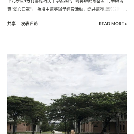
下北砂區4分行響應培民中學發起的“ 籌募辦教育基金”而舉辦售
園學習，讓她感到可惜。不過， 她一直以來都在堅守著：“調整
賣“愛心口罩”， 為培中籌募辦學經費活動，總共籌獲1萬5320令
自己心態”的處世態度， 這讓她能夠很快地適應線上學習，以不
吉。 Emart集團屬下北砂區4分行，即廉律、杜當、 尼亞石山和
一樣的上課模式來提升自己。 “在出發前，先整理自己的思緒，
共享
发表评论
READ MORE »
民都魯，為回饋顧客，每盒口罩只售6令吉99仙， 且不限購數
思考自己真正想要的什麼， 再立下目標。這樣的話，在妳未來的
量，每售出一盒，1令吉捐贈給培民中學。 Emart美里區經理陳
路上， 無論是面對困難還是挑戰，妳都有一個確定的方向。如
順偉、廉律經理周文杰、 杜當經理黃拔霖今日移交模擬支票給培
此， 往目標前進，就會更快抵達目的地。”曾立慧如此鼓勵學弟
中董事財政吳啟平， 由董事長許為隆和其他董事等見證。 吳啟平
學妹。
感謝Emart集團和新旺國際貿易責任有限公司協助培中籌 募辦學
經費，給予學校大力支持。