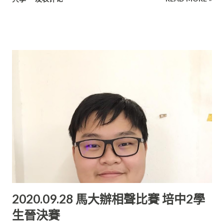
課。 這些基礎知識使得鄭佳敏在應付目前大學的科目時，能更容
也間接地訓練自己有效地安排時間。 所以這樣的大學生活對她來
易明白， 也能在此基礎上展開深入的研究。 科廷大學深造 鄭佳
說還應付得了。 作為大學新生的王瑞晶，因為疫情的關系， 第一
敏是於2017年畢業，曾在美里埔奕中華公學就讀。 目前她在科廷
次有了線上學習的機會。做組別課業也是採用線上的方式完成。
大學深造，就讀會計學與創業雙專業學士學位 (Accounting And
但她表明自己更喜歡在學校與老師面對面的學習。 這也讓她格外
Entrepreneurship Double Major)，是大學二年級的學生。 科
懷念曾經...
廷大學是一所以英語為教學媒介的大學。 此大學在全球3萬多所
大學的排名中（Academic Ranking of World Universities
2020)，位於前1%的頂級位置。 在馬來西亞的科廷大學被評價為
最佳五星大學之一（ 與馬來西亞國立大學齊名）。 “培民中學讓
我印象最深刻的是舉辦年度活動，如：新生迎歡會、 義賣會、教
師節慶祝會、運動會、舞獅籌款等。通過參與這些活動， 可以豐
富我們的中學生涯。不僅如此，培民中學也常常舉辦教育展， 為
莘莘學子指引未來的方向。” 鄭佳敏本身喜歡數學，想要學習更
多關於企業的知識， 同時無意離開家鄉。 她便選擇留在美里的科
2020.09.28 馬大辦相聲比賽 培中2學
廷大學修讀會計學與創業雙專業學士學位。 懂英文大學適應快 她
生晉決賽
回憶起剛踏入大學生活的那段時間， 擔心自己無法應付課業上的