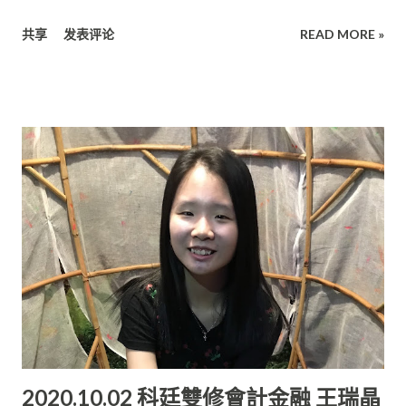
呂雯欣受訪時說，她在培中求學期間曾與同學一起舉辦了教師
共享
发表评论
READ MORE »
節、 義賣會、開學典禮等，這些都讓她在無形中具備了一定的領
導能力， 相信能讓她在未來升學或工作上都得心應手，勇敢面對
各種挑戰。 在這個21世紀講究全人教育的時代， 學校教育除了傳
授知識與技能以外，更著重於培養學生學會自立、 思考、學習的
能力。唯有這樣，學生才能裝備自己， 以應對全球化社會的刺激
挑戰。 科廷大學深造 培中2018年畢業生呂雯欣， 不僅在2018年
陳景潤杯中學數學比賽高中組榮獲Credit， 亦曾在“春蕾”全國中
學華樂合奏比賽榮獲金獎。 品學兼優的她是美里中華公學的校
友， 目前在科廷大學馬來西亞分校深造，就讀科系為化學工程系
“在培中就讀期間，我參加了六年的培中華樂團， 從中我學習到
了如何維持紀律、如何策劃活動、 認識團隊的重要性等。培中華
樂團的指導是個相當嚴格的老師， 他不僅要求團員們在華樂的技
術上要保持一定的水平， 同時要求團員們把學業兼顧好。從這
里， 我學習到了如何好好分配時間，讓我在做每件事時不致於手
2020.10.02 科廷雙修會計金融 王瑞晶
忙腳亂。 ” 在學業方面，她認為每位老師都很用心地指導學生，