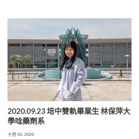
鼓勵，一起向所期待的未來前進。 陳雪兒指出，自己到醫學院留
學之前， 曾在上海交通大學度過了一年的留學生預科。在那裏，
她結識了來自世界各國的同學， 也對各國的教學和文化有更深入
的了解。 培中教育接軌世界 她表示， 馬來西亞的獨中課程讓她
在應對大學課業方面顯得比較輕松。 由此可見，培民中學的三語
教學、課程設置和人文素養的培養， 不僅讓學生在語言上占優
勢，學科內容也能接軌大學教育。 “就讀培中期間最令我印象深
刻的是， 培中的老師與學生總是像朋友一樣相處， 老師們也不會
以高高在上的姿態面對學生， 這樣的方式讓我更加樂意和老師分
享自己遇到的困難和想法。” 她在受訪時這樣表示。 她透露，自
己在培中遇到了間接改變了自己人生方向的老師， 而這位老師是
她一直以來非常感謝的老師。 陳雪兒籲珍惜培中求學 此外，陳雪
2020.09.23 培中雙軌畢業生 林保萍大
兒也勉勵學弟妹們要好好珍惜中學的這段時間， 多參加活動開闊
學唸藥劑系
自己的視野。 “我曾參與培中的幼獅會這個服務性質的社團， 這
期間不僅開闊了自己的視野，還培養自己的處事和領導能力。 我
十月 01, 2020
在這過程中認識了不少來自各個領域的長輩和領袖， 甚至結交了