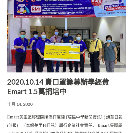
曾立慧曾經代表培民中學參與第36屆成大數理比賽。此外， 她也
在陳景潤杯中學數學比賽中表現卓越，並獲得榮譽獎項。 在校期
間，曾立慧是學長，經常需要面對各式各樣未知的挑戰。 因此，
她認為學會調整自己的心態是一件非常重要的事情。 她常常告訴
自己，要過濾所接收到的消息， 不要因為一些負面的消息而影響
了自己的情緒， 甚至影響了接下來一整天的生活。 曾立慧憶起自
己高一那年， 校方第一次嘗試在校內舉辦迷妳文娛晚會，籌委是
所有的高一生。 她表示榮幸自己能成為文娛晚會的委員之一。在
整個籌備過程中， 他們需要和同學們一起面對新的挑戰。 那時他
2020.10.14 賣口罩籌募辦學經費
們需要在老師的陪同下到校外去售票。 體驗線上學習 不過，當時
Emart 1.5萬捐培中
的他們都很含蓄，不敢和陌生人溝通。有一次， 帶隊老師是劉進
順，他以身作則的賣票行為激勵了大家， 也使大家變得勇敢。在
十月 14, 2020
老師的鼓勵下，那一天的“業績” 有很大的進步。這件事情提醒曾
立慧需要及時調整自己的心態， 以免一直在原地轉圈，這是毫無
Emart美里區經理陳順偉在廉律 [培民中學新聞資訊] ( 詩華日報
意義的。 作為大學新生的曾立慧，因為疫情的緣故， 目前是以線
(剪报) （本報美里14日訊）履行企業社會責任， Emart集團屬
上的方式學習。她也有第一次線上學習的機會。 雖然無法去到校