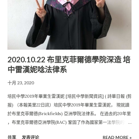
2020.10.22 布里克菲爾德學院深造 培
中雷漢妮唸法律系
十月 23, 2020
培民中學2019年畢業生雷漢妮 [培民中學新聞資訊] ( 詩華日報 (剪
报) （本報美里22日訊）培民中學2019年畢業生雷漢妮， 現就讀
於布里克菲爾德(Brickfields) 亞洲學院法律系。 在過去的20年里
，布里克菲爾德亞洲學院(BAC) 鞏固了作為國家第一法學院的地
位，培養了1萬多名法律畢業生。 如今，BAC已成為法律教育卓
共享
发表评论
READ MORE »