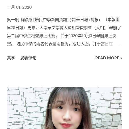
種種挑戰。但現實並沒有想象中的可怕。 她自認具備一定的學術
十月 01, 2020
基礎和英語的掌握是讓她能夠快速適應大學生 活的關鍵。求學至
今已經有兩年的她， 在應付課業方面可以說是得心應手了。今年
吳一帆 俞欣彤 [培民中學新聞資訊] ( 詩華日報 (剪报) （本報美
因為疫情的關系， 學生沒有辦法到校園上課， 所以她現在都是以
里28日訊）馬來亞大學華文學會大型相聲觀摩會（大相） 舉辦了
上網課的方式繼續學習。除了線上上課， 考試以及團隊作業都是
第二屆中學生相聲線上比賽， 并于2020年10月3日舉辦線上決
透過?上完成的。 鄭佳敏坦言， 她非常遺憾在培中六年的中學生
賽。 培民中學的兩名代表過關斬將，成功入圍，并于當日在
涯中沒有特別積極參與活動， 而是把大部分心思都放在讀書上，
Google Meet 線上平台上与全國其他選手一較高下。 這兩名培
導致現在對中學的回憶大部分只有上課和讀書。所以， 她勸學弟
共享
发表评论
READ MORE »
中生分別為初二一（A）班的俞欣彤与初三一班的吳一帆。 俞欣
學妹們要積極參與學校所舉辦的活動。 她說，讀書固然重要，但
彤在受訪時表示， 自己倍感榮幸能在眾多選手中獲選進入總決
是參與學校的活動也很重要。 因為這不僅可以認識新朋友，也可
賽， 亦從這次的相聲比賽中看見了自己的另一面。 她甚至不敢相
以激發自身的潛能， 培養各種軟技能，讓中學生涯變得多姿...
信原來自己也可以做到。 唸培中施展才能 “這一路走來，我遭遇
過挫折、面臨過瓶頸， 也有覺得壓力大的時候，但我卻不曾想過
要放棄。 謝謝所有關心我支持我的人，是你們讓我明白： 時時挑
戰自己的過程是充滿樂趣的。每個人的潛力都是無窮的， 真正的
對手永遠都只有自己。” 她說，只要自己付出了努力，就足矣。
她非常感謝陳逸萍老師以及楊必展老師對他們的刻苦訓練， 是老