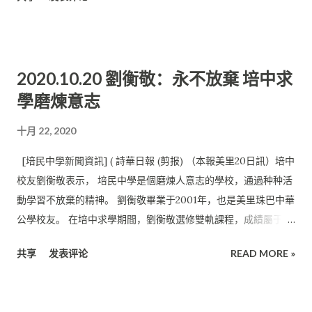
越的代名詞， 該學院亦是提供劍橋國際考試課程的A級中心。 但
凡高三畢業生， 馬來西亞留學條件要求為高中平均成績在75分以
上， 即可直接申請留學馬來西亞大學課程以及申請馬來西亞獎學
金。 因此能獲得該學院的錄取，是一份不可多得的機會和榮譽。
2020.10.20 劉衡敬：永不放棄 培中求
培中注重英文 雷漢妮在校時期是優秀生，曾是大馬教育文憑考試
學磨煉意志
的9A特優生。 她在校時期表現優異，能文能武， 不僅是2018年
學聯會會長和排球學會主席，亦是2019 年校刊籌委會副主編。此
十月 22, 2020
外，雷漢妮曾獲得多項獎項， 如MSSM學聯排球賽季軍及2017年
全砂獨中球類賽排球組季軍 。 她表示，培民中學是一所富有“人
[培民中學新聞資訊] ( 詩華日報 (剪报) （本報美里20日訊）培中
情味”的中學。“ 培中讓我認識了很多朋友，擴大了我的交友圈
校友劉衡敬表示， 培民中學是個磨煉人意志的學校，通過种种活
子， 也讓我累積了不少辦活動的經驗，創造許多美好的回憶。 培
動學習不放棄的精神。 劉衡敬畢業于2001年，也是美里珠巴中華
中的老師都讓我印象深刻，包括指導我的劉進順、鍾碧琴、 貝美
公學校友。 在培中求學期間，劉衡敬選修雙軌課程，成績屬于中
嬌老師等，他們都為我的中學生活添加了不少色彩。” 她說，很
等水平。 在校期間，他曾參加校際傳統舞蹈比賽，獲得全砂第三
共享
发表评论
READ MORE »
多人對獨中的刻板印象就是獨中並不注重英語教育， 但事實上這
名的成績。 在美里現代舞蹈比賽中，他獲得第二名。另外， 他在
個觀點是不對的。培中非常注重三語教育， 尤其是英文教育。培
校際籃球比賽中獲得第二名。 劉衡敬到英迪國際學院繼續深造，
中的英文教育促使她有了穩定的英文基礎， 幫助她在面對全英文
才發現大學第一年的課程， 內容基本上都是自己在中學時期曾接