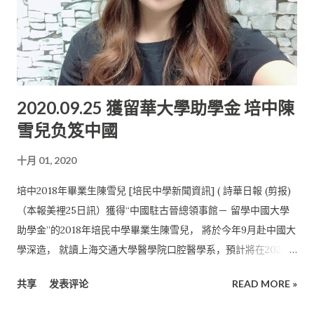
師發現了她的不足之處，耐心地指導她，才成就了今天的她。 她
感謝培中給予她施展才能的平台。“希望在總決賽當天， 我們可
以順利地完成這場相聲。最重要的是不辜負自己， 不辜負師
長。”她在受訪時這樣表示。 朝冠軍路前進 此外，吳一帆說，自
己在收到決賽入圍的通知后，感到又惊又喜， 一方面擔心自己的
2020.09.25 獲留華大學助學金 培中陳
表現不佳， 另一方面又為自己能進入決賽而倍感榮幸。 “這是一
雪兒负笈中國
次難得的机會，我必須要好好珍惜，并且努力訓練， 往冠軍的道
路前進”。吳一帆在受訪時這樣表示。 培中逸聲社（相聲社）顧
十月 01, 2020
問老師——陳逸萍在受訪時表示， 自己指導相聲20余年，但或許
因距离和資訊的關系， 學生一直沒有机會參与全國賽，主因是相
培中2018年畢業生陳雪兒 [培民中學新聞資訊] ( 詩華日報 (剪报)
隔兩岸的關系， 加上交通不便，因此不曾接收到全國賽的邀請。
（本報美裡25日訊）獲得“中國駐古晉總領事館－ 留學中國大學
“我看到學生需要更寬廣的舞台，也想證明學生的實力， 所以我
助學金”的2018年培民中學畢業生陳雪兒， 將於今年9月赴中國大
密切關注了全國賽。雖然去年錯過了，但今年赶上了， 希望學生
學深造， 就讀上海交通大學醫學院口腔醫學系，預計將在2025畢
能全力以赴，為自己爭光，也為學校爭光。” 陳逸萍受訪時表
業。 主攻上海交大口腔系 陳雪兒在受訪時表示，自己在培中這六
示。
共享
发表评论
READ MORE »
年裡， 遇到了各式各樣的人事物，汲取了許多為人處事的道理。
她感到非常幸運遇到了難能可貴的友情， 在這期間彼此一直互相