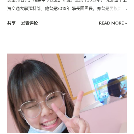
300%為學生著想的好老師。另外， 劉進順老師是他的高中數學
海交通大學預科部。他曾是2019年 學長團團長，亦曾是民族舞蹈
及物理老師。 他說，不僅如此，劉進順老師也是他們的人生知
社副主席，且不負眾望， 在2019年成為培中品德最优模范生。
己，和他們一起“ 出生入死”，並分享許多寶貴的人生經驗。 許達
共享
发表评论
READ MORE »
許怀威在校期間，活躍于校內外各大活動与比賽， 亦從中獲取了
友認為這些都是不可多得的好老師，也是影響他最多的老師。 許
不少經驗，獲得不少榮譽。他曾是2019年 中小學相聲比賽冠軍，
達友以“享受青春，不斷學習，大膽嘗試，勇敢去闖” 的一番話鼓
亦成功獲得全場最佳逗哏獎，隨后在《 相由心聲》相聲比賽中獲
勵每一個人，不要讓自己的青春留白，堅...
得公開組冠軍。 參加相聲歌唱賽 除了相聲領域，他也在2019年
《歌聲時代》 歌唱比賽中獲得高中組殿軍及最佳台風獎。此外，
他嘗試突破自己， 參与了馬來西亞全馬漢字書法比賽，并獲得了
安慰獎。 許校友能文，亦能武。 他參与了2018年新春舞獅傳統
地青公開賽（季軍）、 校內籃球賽（亞軍）、校內排球賽（ 冠
軍）等，獲得了大大小小的榮譽。 他在受訪時表示，培中注重三
語教育（尤其是英語）， 就讀培中讓他擁有雙軌制度的优勢。 培
養學生軟技能 培中善于發掘學生才能， 因而設立了許多平台并鼓
勵學生舉辦各种活動， 借此机會培養學生的軟技能，無形中提高
了學生的辦事能力， 團隊精神等。 “在就讀培民六年的時間里，
我參加了學長團和民族舞社兩個社團， 而我也從中獲益良多，像