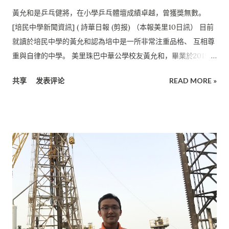
供教學使用。因此，學生能在舒適的環境下學習。 陳佳佳在中學
黃允和是乒乓健將，在小學乒乓體壇成績卓越，曾獲獎無數。
認識了不少新朋友， 大家都期盼能在這裡度過美好的6年中學生
[培民中學新聞資訊] ( 詩華日報 (剪报) （本報美里10日訊） 目前
涯。 陳佳佳表示，非常期待新學年學弟學妹們的加入。 培中隨時
就讀於培民中學的黃允和認為培中是一所非常注重品格、 互相尊
歡迎你們的加入，希望你們加入培民中學這個大家庭， 成為當中
重與自律的中學。 美里珠巴中華公學校友黃允和，畢業於2019
的一員。一日培中生，一世培中人！ 希望你們能享受在培民中學
年。他認為， 學校設備完善，每個班級設有學習設備， 讓老師和
讀書的時光。
共享
发表评论
READ MORE »
學生可以在上課時進行更多元化的互動， 提升學生的學習興趣，
讓學生更有效地獲取知識。 “我想象中的培中學習氛圍很好、社
團種類齊全、設備優良、 老師和學長們都很熱情的一所學校， 而
現實中的培中也確實達到了我的標準，甚至更好。” 乒乓賽奪多
獎 他希望未升上中學的學弟妹們可以考慮是否選擇培中。“ 我可
以非常負責任地告訴妳，加入培中是一個很好的選擇。 我希望妳
們可以和我一樣，一起加入培中這個大家庭。我們明年見！ ” 黃
允和是乒乓健將，不僅是校內乒乓賽3年蟬聯冠軍， 亦是2018年
美里小學校際乒乓賽男子雙打冠軍及2019年美里 小學校際乒乓賽
男子個人賽的亞軍。 他在小學乒乓體壇成績卓越，曾獲獎無數，
如全砂學聯乒乓賽12歲以下男子團體賽亞軍、 西連省際乒乓賽13