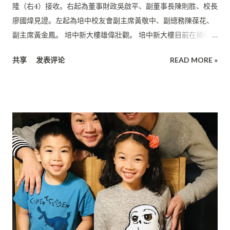
中包括越南、巴林、 沙地阿拉伯等。 目前，他被委派到泰國，
隆（右4）接收。右起為董事財政吳啟平、副董事長陳則胜、校長
工作檔期為在鑽油台上當值28天并回國休假28天。 除了在這份具
廖國煒見證。左起為培中校友會副主席黃敬中、副總務陳葆花、
挑戰性的工作上吸取寶貴經驗之余， 許達順也十分享受与來自世
副主席黃金鳳。 培中新大樓雄偉壯觀。 培中新大樓目前在積極進
界各地不同國家的同事相處并珍惜与他們 共事的時光。 自認個性
行內部裝修。 培中新大樓設計圖。 [培民中學新聞資訊] ( 詩華日
外向好動的許達順， 在培中的求學生涯都十分積极參与課外活
共享
发表评论
READ MORE »
報 (剪报) （本報美里6日訊）培民中學校友會本著回饋母校的精
動。 當中最令他難忘的便是新春舞獅籌款活動。 打從進入培中就
神， 特捐贈1万令吉予培中，充作該校新大樓的建筑經費。 培中
讀的第一年直到畢業， 他并沒有缺席每年的新春舞獅籌款活動。
校友會日前召開理事會議一致通過捐出這筆錢款， 今日主席何康
他之所以從未缺席該活動， 除了本身熱愛舞獅，也希望可以略盡
平將捐款移交給培中，由董事長許為隆接收。 也是培中董事的何
綿力， 幫助學校籌募更多的辦學經費。在新春舞獅籌款活動中，
康平說，該校新大樓建費仍不敷數百万， 該會借此拋磚引玉，希
他也有机會更深...
望關心華教的團體、 公司或個人等一如既往踊躍捐款予培中，讓
大樓早日落成， 莘莘學子能夠在舒适的環境下學習。 他說，該會
資助培中顯示校友不忘母校、愛護母校的精神。 該會每年還頒發
會員子女學优獎勵金和書本補貼金， 以另一种形式回饋母校，以
示感謝母校六年培育之情， 體現華教飲水思源之心。 他稱，培中
新大樓基本結构已建成，目前正進行內部裝修， 希望明年新學年
便可以啟用。 培中新大樓在2018年施工，耗資1700万令吉。 新