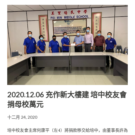
資料。 在考量到累積工作經驗及大學文憑的重要性， 他在2009
年選擇了英國格林威治大學職業安全學士學位的函授課 程，好讓
他在攻讀該學位之余，可以同時繼續累積工作經驗。 培中英數助
益大 由于他選修的是函授課程，在工作和進修同時進行的情況
下， 他并沒有像一般大學生有机會經歷丰富多彩的大學生活， 但
他卻因此累積了比別人更多的工作經驗。 這讓他的履歷表增添了
更多的优勢。 許達順表示，獨中高水准的課程可以比美大學程
度，尤其是數學、 科學和經濟， 深入淺出的教材讓他能較輕易地
完成大學所讀的相關科目。 由于高中時期他就讀的是雙軌文科
班，因此在修讀大學課程時， 他覺得在獨中課程里的英文、數學
和科學對他有很大的幫助。 中學時期打好的英文基礎也讓他敢于
2020.12.06 充作新大樓建 培中校友會
選擇以英語為主要溝通語言的大 學和工作環境。 优异的獨中統考
捐母校萬元
文憑成績可讓獨中畢業生可直接邁入國內外私立高等 學府。這不
僅縮短了升學的時間和減少開銷， 也間接讓學生提早踏入社會工
十二月 24, 2020
作。 享受多國工作經驗 許達順在2013年加入了一家岸外鑽油公
司擔任岸外職業安全顧問 后，先后被安排到不同的國家工作，當
培中校友會主席何康平（左4）將捐款移交給培中，由董事長許為