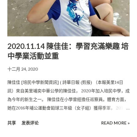
中的設施完善，學習氛圍十分舒適。 在課程方面，學校采取了母
語教育，重視教學改革， 發展探究式教學，貫徹以學生為中心的
教學目標。 課外活動方面則有許多團體供選擇，如乒乓校隊、羽
球校隊、 文藝社、桌遊社等。 “選擇培中能讓你們有舒適的學習
環境， 獨中的統考文憑廣受國內外大學的承認， 妳們在畢業後可
2020.11.14 陳佳佳：學習充滿樂趣 培
以直接進入新加坡、英國、澳洲等大學升學。” 鄧家汶如此表
中學業活動並重
示。 擁有良好教學設備 另一名來自美里珠巴中華公學的李稼銀認
為：“ 原本以為培民中學是一所普通的中學或者沒有很完善的設
十二月 24, 2020
施。 但是自從我加入培民中學後才發現，培中重視學生的學習素
質， 因此擁有良好的教學設備，例如： 觸屏式電腦可以供教師教
陳佳佳 [培民中學新聞資訊] ( 詩華日報 (剪报) （本報美里14日
學以及學生學習使用。” 李稼銀在小學時期曾擔任班長以及巡察
訊）來自美里埔奕中華公學的陳佳佳， 2020年加入培民中學，成
員。 在校期間獲得2018年華文作文比賽（精進班）第二名。 她
為今年的新生之一。 陳佳佳在小學曾經擔任巡察員。體育方面，
也在2018年的華文演講比賽中獲得安慰獎。 2020年剛加入培中
她在2016年埔公運動會鉛球三年級（女子組）獲得季軍， 2017年
的她，覺得培中是一所非常好的中學。 因為學校不僅注重學生的
埔公運動會鉛球四年級（女子組）獲得亞軍， 2018年埔公運動會
母語—-華語--的掌握， 也十分注重英語教育，國語也不例外，
共享
发表评论
READ MORE »
鉛球五年級（女子組）獲得冠軍。 此外，她曾參與2019年美裡省
可謂是三語並重。 學校的課外活動不僅有球類活動，還有藝術方
鉛球比賽（12歲以下，女子組） 並獲得亞軍，2019年福盟杯籃球