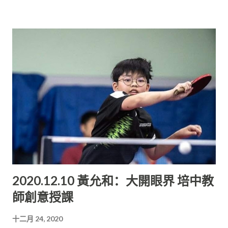
面的活動， 可以培養學生在德、智、體、群、美有健全的發展。
賽獲得第五名， 以及2016年校內硬筆比賽（三年級）獲得季軍。
老師與學生亦師亦友的關系，也是李稼銀覺得非常難得的部分。
按興趣選擇課外活動 陳佳佳表示，她在還沒有加入培民中學這個
接受明年新生報名 培中的設備完善，學...
大家庭前， 認為培民中學只是一所注重學業，沒有什麼活動以及
樂趣的學校。 但是，當她正式進入了培中時才發現， 培民中學並
不是一所只注重學業的學校。 培民中學還常年舉辦各種有趣及有
意義的活動， 讓學生專注學業之余，還能透過參加活動認識新朋
友，放鬆心情。 她表示，中學的課程與小學的課程相比，中學的
課程比較難。 在培民中學就讀J11（A）班的她，選讀雙軌課程。
雖然她會覺得時間緊迫， 似乎必須在短時間內兼顧獨中課程和國
中課程， 獨中課程的程度也比國中課程來得困難。 但是她認為，
這是他們這個階段應該去做，應該去學習的。此外， 中學的課外
活動選項也比小學提供的選項多了許多。 學生可以按照自己的興
2020.12.10 黃允和：大開眼界 培中教
趣選擇自己喜歡的課外活動。 觸屏式電腦教學 她說，培民中學的
師創意授課
老師也很友善。每當學生遇到困難時， 他們都會第一時間幫助他
們解決難題，或者提供建議， 引導他們慢慢學會解決問題。 她
十二月 24, 2020
說，培中設備完善，每一間課室除了裝置空調， 也有觸屏式電腦