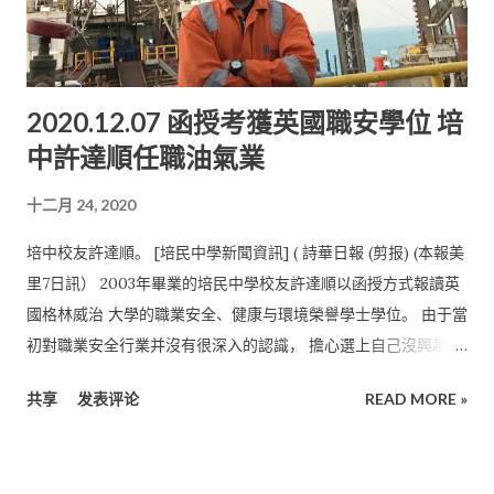
歲以下男子團體賽季軍、 2018年第二十八屆佳源崇友常年杯乒乓
錦標賽小童組團體賽季軍 、2019年TKS乒乓分齡賽男子組13歲以
下殿軍、 TKS男女混合13歲以下雙打賽季軍、 TKS14歲以下男女
2020.12.07 函授考獲英國職安學位 培
混合乒乓賽季軍等。 在小學課外活動中表現優異且活躍的他， 憑
中許達順任職油氣業
著自己的實力在2019年獲得課外活動與運動傑出獎。 文武雙全學
業佳 黃允和在學術方面的成績也不落人後。2019年， 他獲得學
十二月 24, 2020
年成績中精進班第一名、校內六年級數學筆試比賽亞軍、 歷史筆
試比賽亞軍及華語筆試比賽冠軍。此外， 曾擔任小學班長的他，
培中校友許達順。 [培民中學新聞資訊] ( 詩華日報 (剪报) (本報美
也拿下美里珠巴中華公學最佳服務獎。 “雖然初到培中時，有些
里7日訊） 2003年畢業的培民中學校友許達順以函授方式報讀英
許陌生，但在老師和學長們的幫助下， 我漸漸地熟悉了培中的環
國格林威治 大學的職業安全、健康与環境榮譽學士學位。 由于當
境。在課程方面， 老師們創意的授課方式令我大開眼界，是我未
初對職業安全行業并沒有很深入的認識， 擔心選上自己沒興趣的
曾體驗過的上課方式， 我很喜歡。但不幸的是，新冠肺炎在馬來
行業領域， 許達順并沒有在畢業后就直接升上大學， 反而是到本
西亞暴發， 政府實施的行動管制令導致我們無法到校上課， 但是
共享
发表评论
READ MORE »
地一家石油与天然气承包商公司擔任職業安全管理學徒。 較后，
培中實施了網課，讓我們在停課的情況下依舊可以學習。” 他在
經公司安排到本地學院進修并考取職業安全專業文憑。 在成功考
受訪時這樣表示。
取專業文憑后， 許達順決定繼續深造并開始收集相關大學課程的