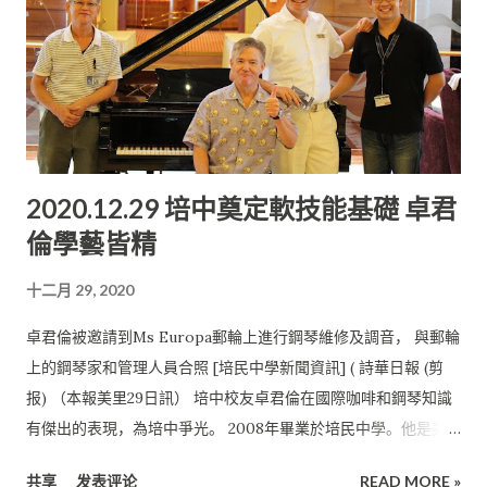
2020.12.29 培中奠定軟技能基礎 卓君
倫學藝皆精
十二月 29, 2020
卓君倫被邀請到Ms Europa郵輪上進行鋼琴維修及調音， 與郵輪
上的鋼琴家和管理人員合照 [培民中學新聞資訊] ( 詩華日報 (剪
报) （本報美里29日訊） 培中校友卓君倫在國際咖啡和鋼琴知識
有傑出的表現，為培中爭光。 2008年畢業於培民中學。他是美
里中華公學的校友。 卓君倫在培民中學就讀期間曾獲得網頁設計
共享
发表评论
READ MORE »