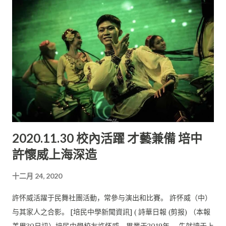
科學、音樂和工程學。 伯明翰大學還被推選為英國高等教育之科
學、技術、 工程和數學學科項目中心(STEM)。在2017/ 18年的
QS世界大學排名中，伯明翰大學位居英國第14名、 世界第84
名；在2017年英國官方組織的教學卓越框架（ TEF）評估中，取
得最高的Golden等級。 多國工作生活 許達友在受訪時表示，他
非常感謝培民中學對他的栽培。 培民中學提倡中庸、踏實的人文
教育，為教育而辦教育， 令身為培中生的他感到無比光榮。 此
外，作為英國的留學生，他十分慶幸自己的英語水平， 在應付課
業以及與人溝通時是完全沒有問題的。 這也有賴於在中學求學時
2020.11.30 校內活躍 才藝兼備 培中
期已經有打好穩固的英語基礎。 1998年，許達友開始在石油領域
許懷威上海深造
工作，也曾在中東各國、 東南亞、中國和北非工作及生活。2010
年，他開始定居新加坡， 負責支持中東區業務。英語作為工作以
十二月 24, 2020
及交流的主要語言， 對許達友來說是完全不成問題的。 感激老師
盡責教學 回憶起他的中學時期， 令許達友印象最深刻的就是王光
許怀威活躍于民舞社團活動，常參与演出和比賽。 許怀威（中）
輝老師和劉進順老師。 王光輝老師是他的高中級任以及馬來文老
与其家人之合影。 [培民中學新聞資訊] ( 詩華日報 (剪报) （本報
師。在許達友眼中， 王光輝老師是100% 認真，200%盡責，
美里30日訊）培民中學校友許怀威，畢業于2019年， 先就讀于上