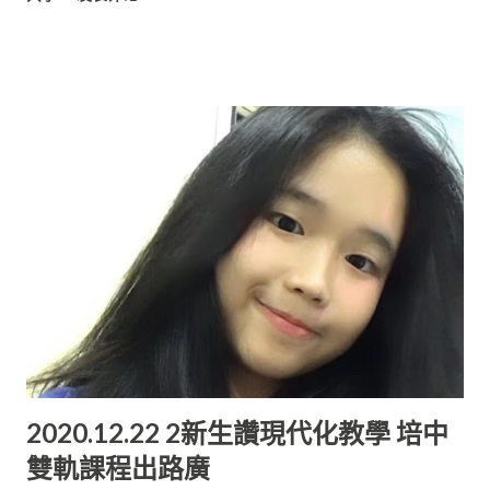
比賽的第二名。 目前的他在美裏的Blue Cottage Coffee 以及 In
Tune Piano Company工作。 精通鋼琴維修精品咖啡 2012年，
卓君倫到臺灣向一位日本Yamaha鋼琴工廠的老師傅學習鋼琴維
修及制造技術。同年結束學習後，他回到美里， 運用自己所學的
知識在全音鋼琴公司擔任鋼琴維修技術人員。 2015年，他開始對
咖啡產生興趣， 並在2016年10月到吉隆坡參與SCA (Specialty
Coffee Association) 國際精品咖啡協會咖啡師課程並考取國際
認證的執照。 在2016年的年秒， 他又到中國雲南普爾曼幹納莊
園實地學習咖啡種植及咖啡處理技術。 卓君倫在2016年及2017年
分別考取到了咖啡沖煮、感官、 咖啡烘焙的執照以及獲得高級咖
啡師國際認證。2017年， 他被安排到中國以及柬埔寨擔任SCA國
際精品咖啡協會咖啡師課程 的導師助教。 在大馬首辦國際咖啡賽
2018年初，他參與PCA (PROFESSIONAL COFFEE
ATHLETICS) 專業咖啡競技賽以及賽事籌備方， 首次把國際咖
2020.12.22 2新生讚現代化教學 培中
啡比賽帶入到馬來西亞，並成功地在吉隆坡舉辦。 他也到韓國大
雙軌課程出路廣
田市實習咖啡機器維修及翻新技術。同年10月， 他首次把PCA專