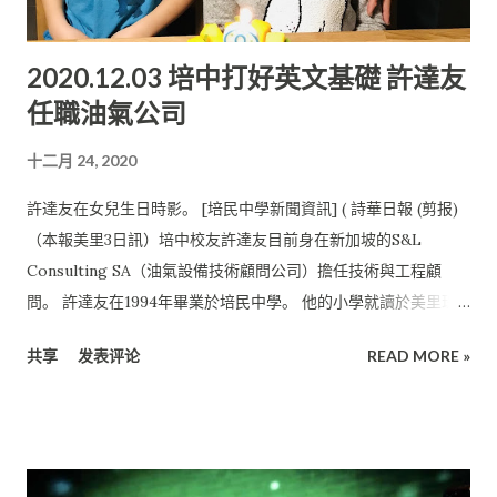
樓建筑主要分成兩棟，即行政与教學樓，而且建有通道互相連
接， 總建筑面積約8万平方尺，外觀雄偉，設計新穎。主樓包括
2020.12.03 培中打好英文基礎 許達友
接待廳、 教師与行政人員辦公室、大講堂、校史室、實驗室、會
任職油氣公司
議室； 另一棟則是傳統圖書館、電子圖書館、課室、綜合活動場
地等。 ma0603a.jpg 培中校友會主席何康平（左4）將捐款移交
十二月 24, 2020
給培中， 由董事長許為隆（右4）接收。右起為董事財政吳啟
平、 副董事長陳則胜、校長廖國煒見證。 左起為培中校友會副主
許達友在女兒生日時影。 [培民中學新聞資訊] ( 詩華日報 (剪报)
席黃敬中、副總務陳葆花、副主席黃金鳳。
（本報美里3日訊）培中校友許達友目前身在新加坡的S&L
Consulting SA（油氣設備技術顧問公司）擔任技術與工程顧
問。 許達友在1994年畢業於培民中學。 他的小學就讀於美里珠
巴中華公學。1998年至2010年間， 他在Schlumberger (油田服
共享
发表评论
READ MORE »
務公司）工作。 許達友的本科是土木工程學士。1997年畢業於英
國伯明翰大學（ University of Birmingham）。 他獲得1997年
屆英國結構工程學會學生設計比賽第一名。 伯明翰大學提供一系
列學位課程， 其中包括427個本科課程和327個碩士課程， 學科
範圍非常廣泛，從初級護理、癌症研究，到心理學、 體育與運動