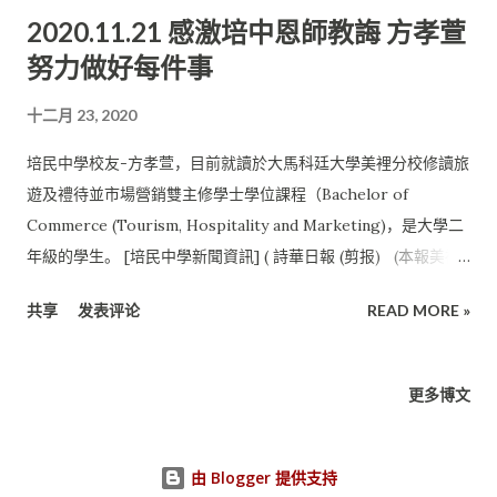
2020.11.21 感激培中恩師教誨 方孝萱
是培養了自律的性格， 了解了團隊精神的重要性，并懂得与他人
努力做好每件事
溝通的技巧， 且學習到如何領導團隊等。我相信在培中奠定的這
些基礎， 有利于我在大學期間參与活動和學習，讓我能更快地适
十二月 23, 2020
應大學生活。 ” 他在受訪時這樣表示。 他也想借此机會感謝在中
學生涯期間影響了他最深兩位老師—— 符玉華老師与貝榮彩老
培民中學校友-方孝萱，目前就讀於大馬科廷大學美裡分校修讀旅
師。他說，感謝她們當年的提拔与推荐， 才讓他有机會接触學長
遊及禮待並市場營銷雙主修學士學位課程（Bachelor of
團和民族舞社， 間接讓他學習到諸多課本以外的知識和技能。 疫
Commerce (Tourism, Hospitality and Marketing)，是大學二
情嚴峻線上學習 “最后，我想感謝我的父母這些年來默默地在我
年級的學生。 [培民中學新聞資訊] ( 詩華日報 (剪报) (本報美裡
身后， 給予我鼓勵和支持，使得我能順利地解決所有的難題。”
21日訊)培民中學校友-方孝萱， 目前就讀於大馬科廷大學美裡分
他在受訪時這樣表示。 他透露，由于疫情關系，所以目前還在美
共享
发表评论
READ MORE »
校修讀旅遊及禮待並市場營銷雙主修 學士學位課程（Bachelor
里進行線上學習。“ 因网課需頻繁地使用電腦，所以這讓我漸漸
of Commerce (Tourism, Hospitality and Marketing)，是大學
掌握了電腦的相關技術， 相信這會對我接下來就讀的科系有所幫
二年級的學生。 她於2017年畢業於培中，小學求學於美裡埔奕中
更多博文
助。” 他進而表示。 他認為，雖然目前只是居家上課，但他依舊
華公學。 大馬科廷大學座落於砂拉越州美裡市， 是第一所由砂拉
早睡早起， 并且堅持每日運動。他相信無論做任何事，...
越州政府單位和澳大利亞科廷大學投資合作的海外分 校，課程與
澳大利亞科廷主校園同步。 學生若想要有到國外求學的機會， 也
由 Blogger 提供支持