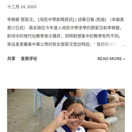
業咖啡競技賽帶入砂拉越，並在美裏成功地舉辦。 2018年12月，
十二月 24, 2020
他又到中國雲南孟連斑馬莊園地學習咖啡種植及咖啡處理技術。
精益求精的卓君倫，選擇不斷地提升自己。 他在2019年多次飛往
李稼銀 鄧家汶。 [培民中學新聞資訊] ( 詩華日報 (剪报) （本報美
柬埔寨和馬來西亞吉隆坡參與SCA國際精 品咖啡協會咖啡師課程
里22日訊） 兩名剛在今年進入培民中學求學的鄧家汶和李稼銀，
的導師助教， 同年也在砂拉越詩巫協辦PCA專業咖啡競技賽。
對培中的現代化教學表示贊許，同時對想象中的教學有所不同。
2019年11月，他飛往吉隆坡向墨西哥籍的導師瑪奴爾考取Q-
來自美里羅東中華公學的校友鄧家汶受訪時說，“ 我想象中的培
Grader國際咖啡評薦師 (Coffee Quality Institute CQI Q
民中學，是一所對學習要求嚴格， 只有獨中課程的學校。老師也
Arabica Grader)。 卓君倫受訪時表示，雖然目前的他生活忙
共享
发表评论
READ MORE »
會十分嚴厲。當我正式踏入培中， 認識培中之後，我發現師長除
碌， 可是卻十分享受在當中。他自認從小就不喜歡讀書， 但是舉
了在學生的學習上有要求之外， 也很友善。而且培中擁有獨中課
辦和參與活...
程和國中課程， 為我們的升學道路提供更多的選擇。” 學習氛圍
佳 在2020年加入培中的鄧家汶，小學時曾經擔任巡察員。 就讀
小學期間，他獲得2019年美里校際乒乓賽（男子單打） 季軍以及
（雙打）季軍。 他在2019年第二十七屆華小學生華語筆試比賽中
獲得第四名、 第十三屆新馬汶小學現場作文創作精英賽公開組
（甲組） 獲得第三名、 2018年校內華語書寫創作比賽以及2018
年校內華語筆試比賽 皆獲得冠軍等。 品學兼優的鄧家汶表示，培