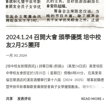
已離校的校友，可以透過此鏈接建立緊密的培中校友社群， 促進
校友之間的聯系與合作。 “通過收集基本信息，我們將打造一個
有機的校友網絡， 提供更好的溝通平台，加強校友關系，共同推
動發展。”
2024.1.24 召開大會 頒學優獎 培中校
友2月25團拜
一月 30, 2024
[培中校友新聞資訊] ( 詩華日報 (剪报)) （美里24日訊）美里培民
中學校友會即定於2月25日（ 星期日）傍晚6時30分， 在美里哥
倫百樂酒店的漢宮酒樓舉行第十六屆（2024- 2025） 理事就職禮
暨甲辰年新春聯歡會兼頒發會員子女學優獎勵金。 培中校友會主
席黃金鳳說，該會將在當天下午5時， 在相同的地點召開會員大
共享
发表评论
READ MORE »
會。 她呼籲，會員踴躍出席。 新春聯歡會的票券為每人50令
吉，每桌10人為500令吉。 當晚見證理事宣誓就職儀式的主賓，