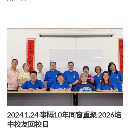
第十六屆（2024-2025）培中校友會理事名單： 主席：黃金鳳 副
主席：林欣蕾、陳振傑 秘書：陳忠漢 副秘書：陳慧琴 財政：郭
思琳 副財政：余自敏 總務：陳彥瑞 副總務：陳葆花 福利：何康
平 副福利：黃敬中 康樂：林欣霓 副康樂：錢進瑞 學術：林曉芸
委員：賴重富、鄭樂恩、黃偉強、黃勇程、溫濟源、巫明卿、蔡
岫芸
2024.1.24 事隔10年同窗重聚 2026培
中校友回校日