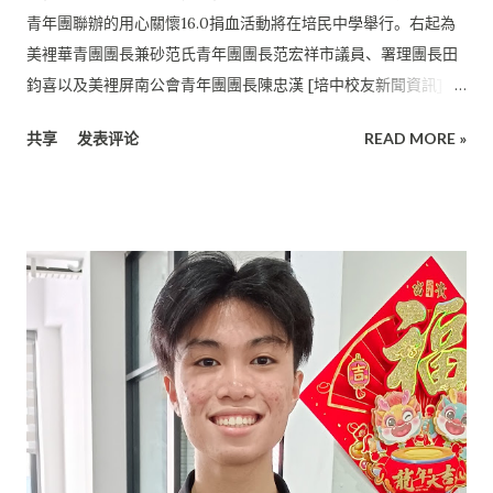
青年團聯辦的用心關懷16.0捐血活動將在培民中學舉行。右起為
美裡華青團團長兼砂范氏青年團團長范宏祥市議員、署理團長田
鈞喜以及美裡屏南公會青年團團長陳忠漢 [培中校友新聞資訊] (
詩華日報 (剪报)) （美裡20日訊）美裡省華總青年團主催，美裡
共享
发表评论
READ MORE »
屏南公會青年團與砂拉越范氏公會青年團聯辦的用心關懷16.0捐
血活動將於本月21日（星期日）早上9時至下午1時在美裡培民中
學舉行。 美裡省華總青年團團長范宏祥呼籲民眾前來積極參與這
項捐血活動，為需要的人做出貢獻。 他表示， 透過發揮社會組織
力量，協助美裡醫院血庫向外界招募血液，以備不時之需。 美裡
醫院血庫中心目前的血液供應正常，有賴於各界人士與美裡市民
在持續給予支持踴躍響應捐血活動。 因此他希望民眾繼續給予支
持，前來培民中學捐血，讓血庫可以幫助更多有需要的人。