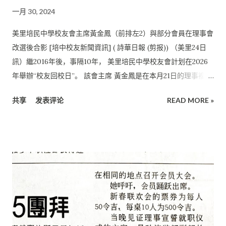
一月 30, 2024
美里培民中學校友會主席黃金鳳（前排左2）與部分會員在理事會
改選後合影 [培中校友新聞資訊] ( 詩華日報 (剪报)) （美里24日
訊）繼2016年後，事隔10年， 美里培民中學校友會計划在2026
年舉辦“校友回校日”。 該會主席 黃金鳳是在本月21日的理事複選
會議上宣佈這項消息。 她感謝理事一直以來的配合，才能讓該會
共享
发表评论
READ MORE »
順利地執行各種活動。 她希望新理事可以讓該會不僅擴大陣容，
也能顯得年輕化和接觸更多的校友，希望他們一起來回饋母校。
她說，該會計划在2026年，配合培民中學校慶舉行“ 校友回校
日”。該會曾在2016年舉行校友回校日， 當時獲得熱烈反應， 這
麼多年來一直有校友期待這個活動可以再次舉行。 聘書記收集校
友資料 她說，該會聘請一名書記協助收集校友的資料， 主要是為
這項計划在執行時，可以即時聯系大家並給予通知， 在未來也能
繼續為大家發放學校的各種資訊。 她呼籲培中校友透過開啟網頁
鏈接 https://forms. gle/SpipkmEyQVRdWLxQ7 填寫表格。