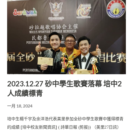
教導，還得靠學生的用心學習才有如此的成績。
2023.12.27 砂中學生歌賽落幕 培中2
人成績標青
一月 18, 2024
培中生楊千宇及余洋浩代表美里參加全砂中學生歌賽中獲得標青
的成績 [培中校友新聞資訊] ( 詩華日報 (剪报)) （美里27日訊）