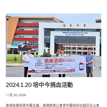
是砂旅遊部副部長拿督陳超耀。 籌備會主席陳忠漢說，當晚的節
目豐富， 除了頒發會員子女學優獎勵金之外，還頒發兒童紅包，
呈獻多個余興節目，讓大家感受良好的新春氣息。 欲知新春聯歡
會詳情或購票，可聯絡籌備會主席陳忠漢（電話號碼： 016-
8527770）或培中校友會主席黃金鳳（電話號碼： 019-
8646070）或副主席林欣蕾（電話號碼：016- 8519765）。
2024.1.20 培中今捐血活動
一月 30, 2024
美裡省華總青年團主催，美裡屏南公會青年團與砂拉越范氏公會