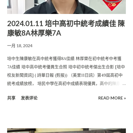
2024.01.11 培中高初中統考成績佳 陳
康敏8A林厚樂7A
一月 18, 2024
培中生陳康敏在高中統考獲得8A佳績 林厚樂在初中統考中考獲
7A佳績 培中高中統考優異生合照 培中初中統考傑出生合影 [培中
校友新聞資訊] ( 詩華日報 (剪报)) （美里11日訊）第49屆高初中
統考成績放榜， 培民中學在高初中成績表現優異，高中的陳康敏
獲得8A特優。 品學兼優、文武雙全的陳康敏不僅在學業方面有特
共享
发表评论
READ MORE »
出表現，在演講、 相聲等文藝皆卓越。 蔡頌恒與黃翊考獲5A佳
績。 初中統考部分，林厚樂考獲7A佳績；田興運、 方茹琳和陳
懿嫻考獲6A；鄔嘉誠、黃祈慧和劉友聖考獲5A。 代校長楊友和
表示，培中近幾年的統考成績皆保持優等的水平， 這除了教師的