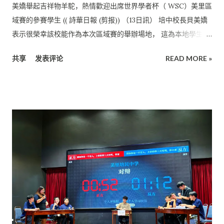
美嬌舉起吉祥物羊駝，熱情歡迎出席世界學者杯（ WSC）美里區
域賽的參賽學生 (( 詩華日報 (剪报)) （13日訊） 培中校長貝美嬌
表示很榮幸該校能作為本次區域賽的舉辦場地， 這為本地學生提
供了就近參與國際賽事的機會，無須長途跋涉。 期待未來能有更
共享
发表评论
READ MORE »
多類似的賽事在培中舉辦，讓更多學生受惠。 “ 這次賽事不僅讓
我們的學生有機會與來自各地的優秀學子切磋交流， 更讓他們親
身體驗國際賽事的氛圍和標準。從籌備過程中， 我們也學習到了
很多國際賽事組織的經驗。” 她特別感謝主辦方的信任，選擇培
中作為比賽場地。 看到這麼多年輕學子在比賽中展現才華， 作為
教育工作者她感到十分欣慰。 “期待未來能有更多國際性學術活
動在培中舉辦， 讓砂拉越北區的學生都能受益。 培民中學願意繼
續支持這類有意義的活動， 為提升本區域教育水平貢獻一份力
量。” 林睿妮耶魯奪金 這項美裡區域賽今年6月21 和22日在美里
培民中學舉行，共吸引32名精英參加， 其中包括來自西馬的學
生。 “去年11月份，本校學生林睿妮在美國耶魯大學舉行的‘ 世界
學者杯’冠軍錦標賽中獲得3個金獎和2個銀獎， 我們特別期待今年