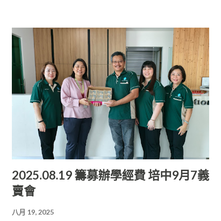
國際認可度， 許多國家包括西方國家都承認此文憑， 為學生提供
了更多元的升學選擇。 培中知識基礎紮實 在學院學習過程中，她
發現培中所給予的知識基礎相當扎實， 不僅沒有落後，反而更具
優勢。 她慶幸自己在培中完成高中課程時，已接觸並掌握部分文
憑課程( Diploma)的相關知識，使得在IBS就讀時更加順利。 吳
欣怡說，培中十分注重學生的全面發展，特別是活動籌劃能力、
自信心、責任感與溝通技巧的培養。 這些能力讓她在大學中自然
而然地成為團隊的領導者， 並憑借出色表現被推薦擔任學生會公
共關係部的重要職務。 她說，“文憑是一張門票，而經驗才是未
來發展的關鍵。 每個人的道路不同，但只要把眼前的事做好，這
就是學習的過程， 而學習也能成為我們人生的第二次機會。”
2025.08.19 籌募辦學經費 培中9月7義
賣會
八月 19, 2025