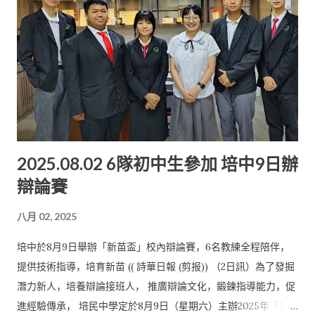
氛圍。 她強調，培中老師在提升學生英語能力方面付出許多的時
間與功夫， 注重三語教學的環境也讓她更容易融入大學生活。 社
團活動增強社交 在談到培民中學的教育對大學生活的幫助時，林
惠姍表示， 在培中的六年學習經歷讓她受益匪淺。除了語言能力
的提升， 該校豐富的社團活動也增強了她的社交能力和團隊合作
精神。 “大學其實像是社會的縮影，你會認識到形形色色的人，
然而在培中求學的這6年，讓我學到了許多待人處事的方式， 也
提升了我面對突發事件的應對能力。” 她認為，學弟學妹要好好
2025.08.02 6隊初中生參加 培中9日辦
享受中學時光，中學生涯是非常美好的。 在努力學習提升自己本
辯論賽
身的同時，也要多參與各種不同的活動， 探索自己的興趣領域。
然而， 在參與課外活動時不要荒廢自己的學業。只有在中學階段
八月 02, 2025
打好基礎， 未來的大學生活才會更加順利。
培中於8月9日舉辦「新苗盃」校內辯論賽，6名教練全程陪伴，
提供技術指導，培育新苗 (( 詩華日報 (剪报)) （2日訊）為了發掘
潛力新人，培養辯論接班人， 推廣辯論文化，鍛鍊指導能力，促
進經驗傳承， 培民中學定於8月9日（星期六）主辦2025年「新