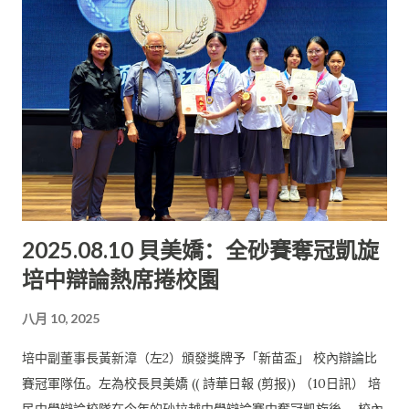
便受託將經驗傳承給學弟妹， 也促成了她擔任參賽隊伍的教練，
這是一份沉重的責任。 她說，在訓練學弟妹的過程中， 自己也學
習到許多更深入的辯論技巧。 畢竟自己參與辯論與當教練有很大
的區別， 她必須把所學的技藝細緻地傳授給辯論新手，這是非常
大的考驗。 她說，自己必須蒐集大量資料，引導學弟妹建立批判
性思考、 訓練反證據預判、拆解邏輯、學習規範表達、培養防禦
性思維， 並加強論點駁倒對手等。在這個過程中， 她也深化了自
己的邏輯思考，這是意外收穫， 也提升了自己的辯論技藝。 她欣
慰地表示， 她所指導的學妹鄧雨彤在這項比賽的初賽其中一場賽
2025.08.10 貝美嬌：全砂賽奪冠凱旋
事中獲得最佳辯 手的榮譽。 培中「新苗盃」校內辯論比賽結果：
培中辯論熱席捲校園
冠軍：黃可佳、林欣婕、鍾馨潔 亞軍：林睿妮、陳家瑾、賴宇彤
最佳辯手：鍾馨潔
八月 10, 2025
培中副董事長黃新漳（左2）頒發獎牌予「新苗盃」 校內辯論比
賽冠軍隊伍。左為校長貝美嬌 (( 詩華日報 (剪报)) （10日訊） 培
民中學辯論校隊在今年的砂拉越中學辯論賽中奪冠凱旋後， 校內