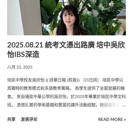
嬌表示， 3名學生有勇氣參加國際賽而且還得獎實屬不易， 這是
長期勤奮訓練與堅持不懈努力的成果， 也是該校教育理念的最佳
體現。 培中生全面發展 她說，該校向來秉持“德、智、體、群、
美”全面發展的教育方針。 作為正統武術，跆拳道不僅是競技運
動，更是修身養性的學問。 學生學習跆拳道，不僅鍛煉強健的體
2025.08.21 統考文憑出路廣 培中吳欣
魄，也磨練堅毅的意志， 更學會自律與自強。這種精神，將成為
怡IBS深造
他們一生中最寶貴的財富。 她希望所有學生在學業、體育、藝術
等任何所熱愛的領域， 都勇敢追求卓越，堅持到底。勝利與成就
八月 21, 2025
不僅限於賽場上的那一刻， 而是屬於日復一日努力奮鬥的過程。
她祝賀獲獎榮歸的學生，也感謝所有一直以來支持培中的家長。
培民中學校友吳欣怡 (( 詩華日報 (剪报)) （21日訊） 培民中學以
願這份榮耀成為學生前進的動力， 也讓培中繼續成為孕育夢想的
其獨特的教育模式和多語教育著稱， 為學生提供了全面發展的機
搖籃。
會。 來自埔奕中華公學的吳欣怡，於2020年畢業於培民中學文科
班。 憑借扎實的學術基礎和豐富的課外活動經驗，她目前在本地
IBS College攻讀商業管理文憑，並專注於市場管理專業。 她深
共享
发表评论
READ MORE »
信，語言能力的提升不僅取決於學校所提供的平台， 更需要個人
的持續努力與學習態度。 她特別強調，獨中統考文憑具備廣泛的