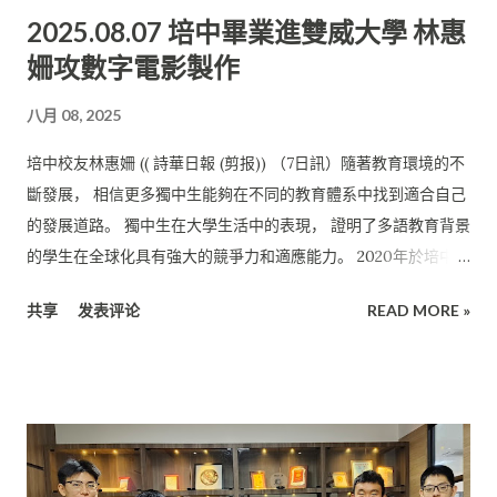
2025.08.07 培中畢業進雙威大學 林惠
提供技術指導， 用行動詮釋了「傳承」的意義。 她說，「新苗
姍攻數字電影製作
盃」就是為了這些剛萌芽、剛起步的「新苗」—— 初中生——而
設，希望透過這樣一個友善的舞台， 讓初中生有機會接觸辯論。
八月 08, 2025
「在這裡我想說，每一個願意上台的初中生，都是傳承的起點；
你們的第一步，就是培中辯論隊未來最重要的一步！」 她也希望
培中校友林惠姍 (( 詩華日報 (剪报)) （7日訊）隨著教育環境的不
現場每一名觀眾都能感受到辯論的魅力、感受到思考、 表達和傾
斷發展， 相信更多獨中生能夠在不同的教育體系中找到適合自己
聽的力量。 她也非常感謝培中校友周靖擔任決賽的司儀，周靖目
的發展道路。 獨中生在大學生活中的表現， 證明了多語教育背景
前在美里電台 RTM Miri 擔任主持人 DJ 一職。
的學生在全球化具有強大的競爭力和適應能力。 2020年於培中畢
業的林惠姍，小學是在埔奕中華公學就讀， 目前在雙威大學
共享
发表评论
READ MORE »
(Sunway University)就讀數字電影製作(Digital Film
Production)本科課程。 愛上培中學習氛圍 談及自身從中學到大
學的適應歷程時， 對於培中教育她給予了高度評價。 她說，這段
經歷不僅展示了獨中生在大學生活中的適應情況， 也為未來的學
弟學妹提供了寶貴的經驗和建議。 林惠姍之所以選擇培中，是受
到姐姐和哥哥的影響，在就讀過程中， 她逐漸愛上了這裡的學習