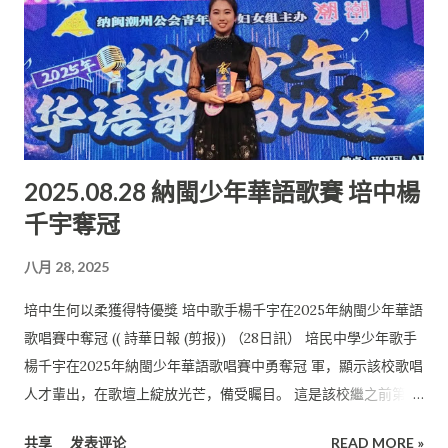
2025.08.28 納閩少年華語歌賽 培中楊
千宇奪冠
八月 28, 2025
培中生何以柔獲得特優獎 培中歌手楊千宇在2025年納閩少年華語
歌唱賽中奪冠 (( 詩華日報 (剪报)) （28日訊） 培民中學少年歌手
楊千宇在2025年納閩少年華語歌唱賽中勇奪冠 軍，顯示該校歌唱
人才輩出，在歌壇上綻放光芒，備受矚目。 這是該校繼之前第30
屆友邦少年兒童華語歌唱比賽美里區選拔賽， 橫掃少年組冠軍、
共享
发表评论
READ MORE »