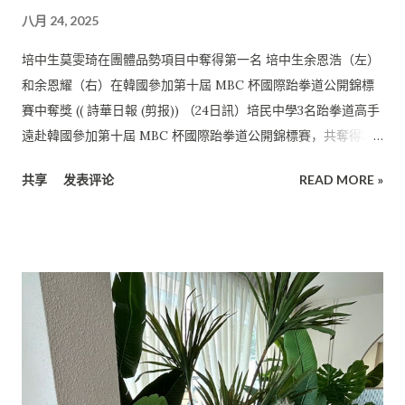
在不同領域中發光發熱，共同譜寫屬於培中、 也屬於自己精彩的
八月 24, 2025
人生篇章。
培中生莫雯琦在團體品勢項目中奪得第一名 培中生余恩浩（左）
和余恩耀（右）在韓國參加第十屆 MBC 杯國際跆拳道公開錦標
賽中奪獎 (( 詩華日報 (剪报)) （24日訊）培民中學3名跆拳道高手
遠赴韓國參加第十屆 MBC 杯國際跆拳道公開錦標賽，共奪得2項
目第一名、1項目第二名、 2項目第三名，揚威全場。 這項比賽於
共享
发表评论
READ MORE »
8月11日在韓國雞龍市民體育館舉行， 來自世界各國的運動員同
台競技，展現卓越的體育精神和文化交流。 培中生猛龍過江 培中
3名學生以過江龍之姿與各國好手較量武術毫不遜色， 而且贏得
大獎歸，為國爭光。這3名培中生分別為：余恩浩、 余恩耀、莫
雯琦。 3人比賽成績： 余恩浩： （1）對打項目（Kyurogi）：
第一名 （2）個人品勢項目（Poomsae Individual）：第三名 余
恩耀： （1）個人品勢項目（Poomsae Individual）：第三名 莫
雯琦： （1）個人品勢項目（Poomsae Individual）：第二名
（2）團體品勢項目（Poomsae Team）：第一名 培中校長貝美