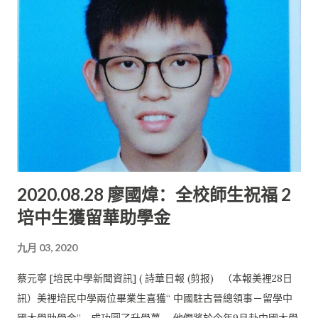
進行很多實驗，包括生長石墨烯、 分析和改進生長的參數，再使
用乾轉移的技術移置到矽片上， 最後再測試它的薄膜電阻和轉移
的完整度， 並花了一年來改善參數和過程。 田耕誠在畢業之後參
加了一個中國的慕尼黑(再保公司) 的大學生精算數學比賽，憑借
其個人的努力獲得獎項， 之後獲得機會在同一間公司的新加坡分
部做了一個月精算部門的實習 生，不過同時間拿到另一間半導體
公司的錄取， 思考之後就決定到這家公司擔任工程師， 在新加坡
開啟他的人生新旅程。 中學時打下很基 他原本計劃大學畢業後回
家鄉，回母校一趟，與家人、朋友、 恩師敘敘舊。無奈疫情的關
2020.08.28 廖國煒：全校師生祝福 2
系， 他只能留在新加坡等待接下來新的人生旅程。 田耕誠受訪時
培中生獲留華助學金
表示，培中師生之間的感情很好。 即使現在很多同學畢業了，他
們也會每年抽空跟一些老師聯絡， 過年時也會跟他們拜年。此
九月 03, 2020
外，同學之間的感情也很好， 大家都還會時常聯絡。雖然無法時
常見面， 但中學的同學仍是現在相處得最輕松愉快的朋友， 感情
蔡元寧 [培民中學新聞資訊] ( 詩華日報 (剪报) （本報美裡28日
好自然不在話下。 培民中學重視學生對數理科的掌握。 數理能激
訊）美裡培民中學兩位畢業生喜獲“ 中國駐古晉總領事－留學中
發學生的思考能力及探究力。對田耕誠來說， 該校提供了一個優
國大學助學金”，成功圓了升學夢。 他們將於今年9月赴中國大學