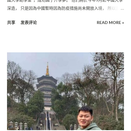
良的學習環境， 讓他在中學時期就打下了很好的數理基礎。因
深造， 只是因為中國暫時因為防疫措施尚未開放入境， 所以還有
此， 大學教授所傳授的理論和知識，他都比較容易吸收， 在應付
待中方的頒布最新政策。 培中校長廖國煒僅在此代表全體培中教
大學的課程也比較得心應手。 培民中學培養了許多數理科優秀的
共享
发表评论
READ MORE »
職員祝願他們前程似錦。 這兩畢業生分別為即將到上海交通大學
學生， 進入知名國際大學攻讀相關科系，甚至在數理領域大放光
醫學院深造的蔡元寧（ 就讀專業：臨床醫學）與陳雪兒（就讀專
彩。 培中學業活動兼顧 培民中學除了注重學術教育，也重視學生
業：口腔醫學）， 他們將各獲得1萬令吉。 感謝總領事館資助 陳
參與聯課活動。 聯課活動可以培養學生自發自學的精神，促進學
雪兒 廖校長衷心感謝中國駐古晉總領事館的資助， 無形間亦促進
生...
了馬中兩國教育文化的交流。 廖校長在受訪時透露，培中每年出
國深造的畢業生有增無減， 且有逐年攀升的跡象。 “ 根據董總學
生事務局的全國華文獨中2017年畢業生升學數據調查 顯示，華文
獨中畢業生的升學率達77.48％，其中有約60％ 畢業生是選擇在
國內的大專院校升學，約39% 的畢業生往國外升學，其中前往中
國大陸升學的占了約11%， 這當然也包括了本校畢業生。 由此可
以證明我們獨中畢業生半數以上都是在國內英語源流大學就讀 ，
培中生只能到中國或臺灣以中文源流大學留學的舊思想是需要更
正的 ，隨著中國軟硬實力的崛起，相信會有更多的學生湧入中國
就讀。” 他在受訪時這樣表示。 他繼而表示，培中推崇有教無類