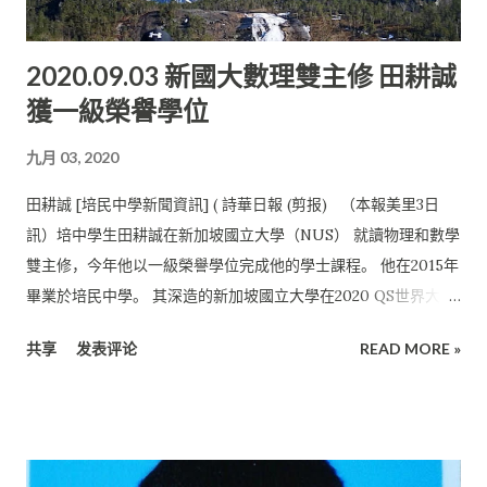
價值觀。 羅玉詩認為重情義，懂廉恥，肯承擔， 正是大多數現代
人所缺乏的本質。 因為物質利益讓大多數人把一切事物視為理所
2020.09.03 新國大數理雙主修 田耕誠
當然。 而經歷了獨中統考的磨煉， 造就了羅玉詩在以後的生活中
獲一級榮譽學位
更能承擔一切挑戰的能耐。 所以她非常支持華教，也鼓勵加入華
教。 培中以母語教育為首要方針，該校重視母語教學，同時兼顧
九月 03, 2020
三語。 因此，完成獨中課程並到澳洲深造的羅玉詩， 用英語跟他
人溝通及完成學業，完全不成問題。 堅定信念實現夢想 培民中學
田耕誠 [培民中學新聞資訊] ( 詩華日報 (剪报) （本報美里3日
秉持著以人為本的育人方針， 以提升學生素質為辦學大方向。 培
訊）培中學生田耕誠在新加坡國立大學（NUS） 就讀物理和數學
中一向重視學生在學術與德行兩方面的成長， 除了追求卓越的學
雙主修，今年他以一級榮譽學位完成他的學士課程。 他在2015年
業成績外，也重視學生的品德教育。 學校裏的智育和德育，一直
畢業於培民中學。 其深造的新加坡國立大學在2020 QS世界大學
是相行不悖，兩者並重。 在廣告行業、護理行業以及教育行業多
排名（QS World University Rankings）中並列世界第11名，也
方涉獵的羅玉詩， 非常認同教育就是最直接可以改善人們生活品
共享
发表评论
READ MORE »
是亞洲第1名。 獲東盟獎學金 在他升學追夢期間， 憑借其優異的
質及想法的最佳方式。 所以她開辦的學院也是秉持著良好的教育
成績曾獲得新加坡政府頒發的東盟獎學金， 另外獲挑選前往英國
方式、要從心出發、 不忘初衷、以人為本、使馬來西亞產後護理
謝菲爾德大學進行為期半年的學生交換計劃， 在那裡體驗了當地
專業化、人性化、 科學化，以達到國際標準。 她也夢想著有朝一
的學生生活，認識一些外地的學生， 和有機會在附近的國家參訪
日可以把馬來...
學習。 他最後一年畢業論文的研究對象是石墨烯， 需要在無塵室