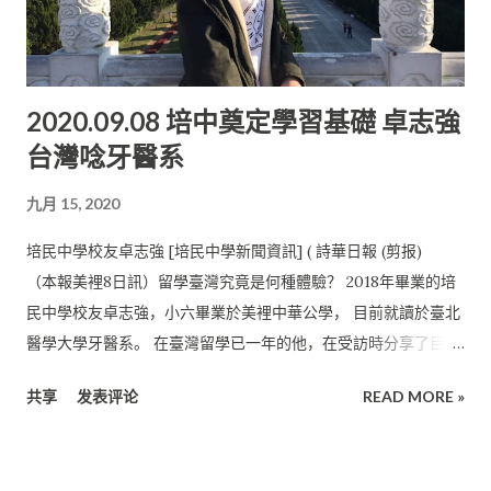
諄教誨 胡維嘉回憶起在培中6年的求學時光， 印象最深刻的是和
藹親切的老師們。培民中學除了注重三語， 也有很多社團給學生
參加。這能鍛煉學生的辦事能力， 為他們在未來升學的道路上奠
2020.09.08 培中奠定學習基礎 卓志強
定了語言方面和管理方面一定的基礎。 培中是一所注重學業以及
台灣唸牙醫系
課外活動的學校。對胡維嘉來說， 在培中她不只是一名學生，還
是乒乓校隊球員之一。 她在就讀培中的這六年裡，參加過很多大
九月 15, 2020
大小小的乒乓賽事。 胡維嘉感謝培中以及培中董事張仁昌分別贊
助比賽經費、練球經費， 讓她在毫無金錢顧慮的情況下去完成比
培民中學校友卓志強 [培民中學新聞資訊] ( 詩華日報 (剪报)
賽。 她也感謝培中的乒乓教練蔡月鳳教練的細心栽培與指導， 她
（本報美裡8日訊）留學臺灣究竟是何種體驗？ 2018年畢業的培
才能有今天的成就。 胡維嘉受訪時表示，她在參加比賽的同時需
民中學校友卓志強，小六畢業於美裡中華公學， 目前就讀於臺北
要兼顧學業。 她慶幸培中的老師們以及朋友們都很耐心地指導並
醫學大學牙醫系。 在臺灣留學已一年的他，在受訪時分享了目前
幫助她， 讓她能跟上同學們學習的腳步，獲得高三 UEC文憑的
的心情與生活。 卓志強表示， 初到臺灣的他覺得飄洋過海到異鄉
她也順利進入拉曼大學就讀物流及國際船運系， 省掉了讀大學先
共享
发表评论
READ MORE »
求學給他帶來很大的挑戰， 但這也塑造了他現在較為獨立的性
修班的時間以及所需的費用。 她也因為擁有獨中統考文憑
格。 做好時間管理與運用 “上了北醫一年後，我會覺得以前讀書
（UEC） 且憑優異成績申請到UTAR獨中生獎學金。 漸漸融...
的壓力根本不算什麼， 因為大學會有很多報告、活動之類的事