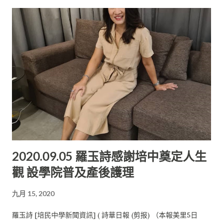
情， 讓我們能專心讀書的時間大大地縮短， 所以大學生更要知道
如何好好的管理和運用時間。” 他在受訪時這樣表示。 “我覺得培
中在我中學求學時期提高了我的抗壓性， 也把我的學習心態鍛煉
得很好，讓我在大學生活不至於那麼辛苦。” 他繼而表示。 當提
及如何善用時間時， 卓志強透露他在暑假期間找了份牙醫助理的
工作。 他認為這樣除了能夠善用假期，亦能積累自己的臨床經
驗， 以便能在未來實習或工作時派上用場。 “雖然每一天下班後
都會很累， 但同時也會覺得今天的自己比昨天的自己更進步了一
些， 因為學習到不少新的知識和技能， 調整好心態又能充滿活力
地面對另一個嶄新的一天”，他繼而表示。 他透露，或許在其他
人眼中， 牙醫這門專業輕而易舉就能賺取較高的收入， 但殊不知
2020.09.05 羅玉詩感謝培中奠定人生
他們其實也需要犧牲許多時間投入自己的工作， 甚至在閑暇時間
觀 設學院普及產後護理
也需要參閱即將看診病患的病歷。 培中6年累積經驗 當回憶起中
學生涯難忘的時刻，他感慨地說道， 在培中那6年裏累積了許多
九月 15, 2020
辦活動的經驗， 也結交了許多誌同道合的朋友， 更讓他在上大學
前就知道了如何妥善地分配好時間， 這些軟技能在他看來都是未
羅玉詩 [培民中學新聞資訊] ( 詩華日報 (剪报) （本報美里5日