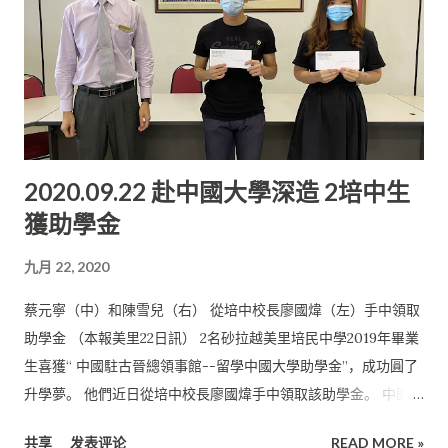
2020.09.22 赴中國大學深造 2培中生
獲助學金
九月 22, 2020
蔡元寧（中）和陳雪兒（右） 從培中校長廖國煒（左）手中領取
助學金 （本報美里22日訊） 2名砂拉越美里培民中學2019年畢業
生喜獲“ 中國駐古晉總領事館--留學中國大學助學金”，成功圓了
升學夢。 他們近日從培中校長廖國煒手中領取該助學金。 中國駐
古晉總領事館於2019年9月捐獻14萬令吉（ 14個名額），作為砂
共享
发表评论
READ MORE »