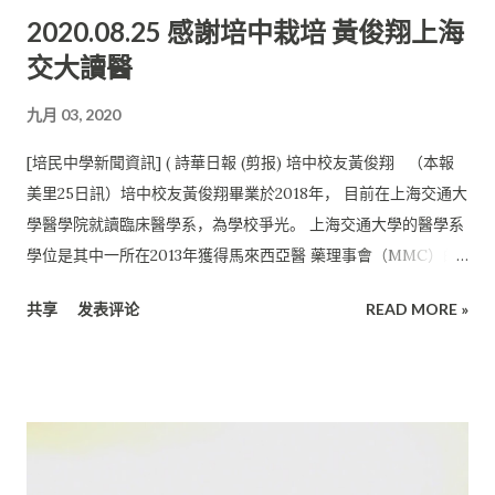
2020.08.25 感謝培中栽培 黃俊翔上海
的教育方針， 也重視學生的個人品德發展，曾培養出無數有禮
交大讀醫
貌、虛心向學、 懂得飲水思源且熱心回饋社會的培中生。 他透
露，培中已經開始招收2021年初壹新生， 並開放獎學金與助學金
九月 03, 2020
予小六生申請， 借此機會鼓勵應屆小六生報讀培中。 有意報名的
家長可於周壹至周五早上8時至下午5時及周六早上8時 至中午12
[培民中學新聞資訊] ( 詩華日報 (剪报) 培中校友黃俊翔 （本報
時親臨培中秘書處索取新生報名表格及了解相關升學資訊 。 欲知
美里25日訊）培中校友黃俊翔畢業於2018年， 目前在上海交通大
詳情，亦可致電培中秘書處：085-432448、
學醫學院就讀臨床醫學系，為學校爭光。 上海交通大學的醫學系
01155052448（Whatsapp）或面子書（ Facebook）美裡培民
學位是其中一所在2013年獲得馬來西亞醫 藥理事會（MMC）的
中學Pei Min Middle School 查詢。
承認，畢業生可以在1971年醫藥法令下， 向大馬醫藥理事會註
共享
发表评论
READ MORE »
冊，以在馬來西亞國內執業。 黃俊翔受訪時表示，培中是一所學
術氛圍濃厚的學校。 學生們不僅會自發學習，老師們也會循循善
誘，引導學生發現問題， 解決問題，並會教導學生很多為人處世
的道理。 他認為能在如此好的學習氛圍下學習，對學生們來說，
是無比的幸福；對家長們來說，也是莫大的安慰。在黃俊翔看
來， 是培民中學塑造了他。 培中重視三語學習 培民中學作為一