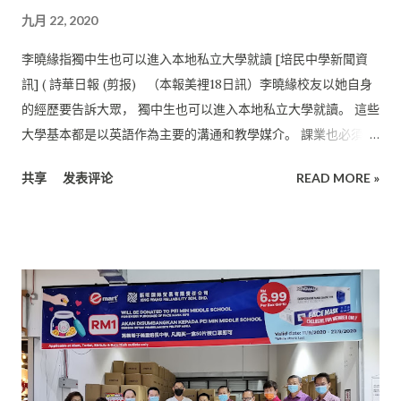
顧地前行。 “我希望未來的我可以不讓所有信任我、支持我的人
九月 22, 2020
失望， 並且成為一名優秀的口腔醫生，給予每人一個燦爛的笑
容。” 她在受訪時這樣表示。
李曉緣指獨中生也可以進入本地私立大學就讀 [培民中學新聞資
訊] ( 詩華日報 (剪报) （本報美裡18日訊）李曉緣校友以她自身
的經歷要告訴大眾， 獨中生也可以進入本地私立大學就讀。 這些
大學基本都是以英語作為主要的溝通和教學媒介。 課業也必須使
用英文來完成報告。她甚至可以在IBS College獲得Academic
共享
发表评论
READ MORE »
Excellent Award，並在畢業典禮上作為畢業生代表以英語致
辭。 目前繼續深造的大學，也是以英語作fa為主要的溝通和教學
媒介。 所以，她感謝培中的栽培，也強調培中十分註重三語教
學。 如果沒有穩固的三語基礎，她是無法在這些大學有立足之地
的。 就讀培中期間，除了學業成績表現優異， 也積極參加各樣的
籃球比賽，並獲得不俗的成績， 其中的籃球比賽包括：美裏學聯
籃球比賽（女團亞軍）、 全砂學聯籃球賽（團體賽亞軍）、第四
屆全砂華文獨中籃球賽（ 亞軍）、2013年達央企業籃球錦標賽
(少年女子組冠軍)等等。 她在2015年於培中畢業後，就到IBS