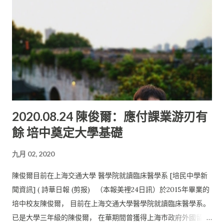
所獨立中學，不僅註重母語教育， 校方也非常重視學生們三語的
掌握。 校方引入了國際認可的劍橋英語課程， 藉此為學生們的英
語掌握打下穩固的基礎， 使學生得以在國際化的舞臺上占一席之
地。黃俊翔表示， 掌握好三語，使他能在目前的求學生涯中遊刃
有余。 因為他們需要閱讀大量的學術論文、期刊報告、醫學著作
等等， 而這些著作當中，其中不乏有許多英語作品。 他慶幸自己
在中學求學時期已經打下穩固的語文基礎， 這讓他夠閱讀更多的
作品,參加許多國內外著名教授的科研講座, 藉此豐富自身對醫學
2020.08.24 陳俊爾：應付課業游刃有
方面的知識。 著重學生六育發展 培民中學非常註重學生德、智、
餘 培中奠定大學基礎
體、群、美、勞六育的均衡發展。 校方除了註重學術教育，也不
忘學生人格的健全發展， 並預備了一系列的課外活動供學生們參
九月 02, 2020
與。此外，常年活動，如： 新春舞獅籌款、義賣會、運動會、 文
娛晚會等活動都能培養學生透過團體活動，生活體驗，建立健
陳俊爾目前在上海交通大學 醫學院就讀臨床醫學系 [培民中學新
康、 積極的人生價值觀，明白人際與自然關系及處事之道， 進而
聞資訊] ( 詩華日報 (剪报) （本報美裡24日訊）於2015年畢業的
積極參與社會事務，服務社會。 培民中學培育了無數的人才。培
培中校友陳俊爾， 目前在上海交通大學醫學院就讀臨床醫學系。
中生也秉持著 “取之於社會，用之於社會”的精神， 主動並且積極
已是大學三年級的陳俊爾， 在華期間曾獲得上海市政府外國留學