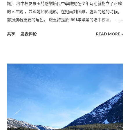
來上大學或是出社會需具備的。 他透露，即使已畢業接近兩年，
訊） 培中校友羅玉詩感謝培民中學讓她在少年時期就樹立了正確
但他仍然不會忘了和班上的同學赴考前努力的樣子，每天一起打
的人生觀 ，並與她如影隨形，在她面對困難，處理問題的時候，
拼、 組團去圖書館、互相解答大家在課業上遇到的難題等回憶。
都扮演著重要的角色。 羅玉詩是於1991年畢業的培中校友， 小學
他說，雖然在“備戰”的過程中很辛苦， 甚至有時候覺得自己撐不
畢業於美里珠巴中華公學。她隨後前往澳洲墨爾本的RMIT（
下去了，但看到大家依舊那麼努力， 自己也不敢懈怠，咬緊牙關
共享
发表评论
READ MORE »
RMIT，Melbourne，Australia） 就讀廣告系，並於1997年畢
堅持下來了。 而這種大家為了同一個目標而奮鬥的感覺，令他至
業。 RMIT是澳洲的高等教育機構之一，是一所全球性的技術、
今都無法忘記。 他繼而補充道，或許很多學生都會認為讀書很壓
設計和企業大學。RMIT以卓越的教育，研究而享譽國際， 並已
力、辛苦， 甚至覺得學了以後將來不會派上用場，但身為培中校
獲得QS（QS World University Rankings）的排名認證。羅玉
友的他， 想借此機會讓現就讀於培中的學弟妹知道， 讀書的意義
詩目前在吉隆坡的28 Days Academy擔任校長以及營運總監
在...
（Director）一職。 培中樹立人生觀 擁有廣告系碩士學位的羅
玉詩，在廣告行業擁有20年的豐富經驗。 基於她對產後護理的興
趣和熱情，羅玉詩決定投身於這個行業。 她表示，加入國際母嬰
保健專業人士的行列， 除了是實現了自己的夢想， 她也希望通過
分享自己的知識和經驗來幫助更多的女性。 對羅玉詩來說，母校
六年的栽培， 讓她學習及體會到華人社會非常強調的禮、義、
廉、恥等文化觀念， 這在她人生的道路上奠定了一個根深蒂固的