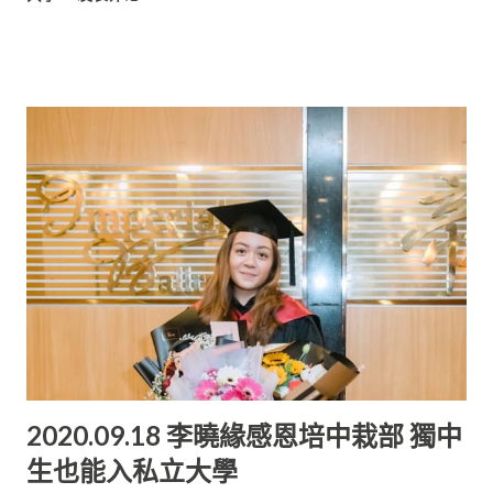
拉越華文獨中畢業生赴中國留學之助學金。 中國駐古晉總領事館
資助每一名得獎者一萬令吉，分兩學期發出。 中國領事館資助 培
中這兩名獲得助學金的畢業生分別為即將到上海交通大學醫學院
深 造的蔡元寧（就讀專業：臨床醫學）與陳雪兒（就讀專業： 口
腔醫學）。廖國煒衷心感謝中國駐古晉總領事館的資助， 無形中
亦促進了馬中兩國教育文化的交流。 得獎者蔡元寧表示，他最想
感謝的人是他的父母。“ 無論我做任何決定，他們都無條件支持
我， 也讓我在求學期間無需為自己的衣食住行擔心。 其次我想感
謝在培中期間教過我的老師， 在求學期間為我解答所有的疑問，
即使依然有不明白的地方， 他們還是會耐心地為我解惑，甚至願
意開導我、幫助我紓解壓力。” 對於未來的求學生涯，他深感期
待。“ 畢竟自己將會在真正的大城市中深造，視野即將擴大， 我
希望自己在大學能夠維持優異的成績。”他在受訪時這樣表示。
陳雪兒喜圓夢 即將就讀口腔醫學的陳雪兒透露， 她衷心感謝中國
2020.09.18 李曉緣感恩培中栽部 獨中
駐古晉總領事館捐獻此項助學金， 讓她可以一圓夢想。另外，也
生也能入私立大學
感謝父母一直以來給予的支持， 讓她可以在升學的道路上義無反