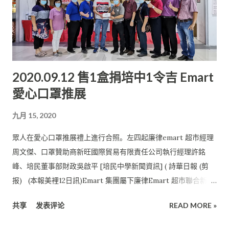
College就讀工商管理文憑，獲得學術表現優異的榮譽獎項， 並
於2019年畢業。 IBS College是壹所私立高等教育機構，由馬來
西亞高等教育部( MOHE)註冊和批準， 致力於為馬來西亞和國際
學生提供優質的專業和大學學習課程。 想更進壹層樓的她，繼續
到UCSI 大學深造，並選修工商行政管理學士學位。 UCSI大學是
2020.09.12 售1盒捐培中1令吉 Emart
馬來西亞歷史最悠久的私立大學之壹， 其文化大熔爐的特性有助
愛心口罩推展
提升學生對多元文化的包容性以及準備迎合 競爭激烈的無國界世
界。 李曉緣在受訪時表示， 在培中讓她印象最深刻的人是她的班
九月 15, 2020
主任劉進順老師。 劉老師非常嚴格，交代給學生的任務就壹定要
學生完成， 否則就會遭受懲罰。此外， 學生也別想在這位老師的
眾人在愛心口罩推展禮上進行合照。左四起廉律emart 超市經理
眼皮底下耍些小動作。 如果學生缺席，回校後要老師在請假申請
周文傑、口罩贊助商新旺國際貿易有限責任公司執行經理許銘
表上簽名， 也會是壹項艱難的任務。因為他壹定會刨根問底， 確
峰、培民董事部財政吳啟平 [培民中學新聞資訊] ( 詩華日報 (剪
保學生的缺席是有充分的理由。雖然當時會覺得這位老師太嚴
报) (本報美裡12日訊)Emart 集團屬下廉律Emart 超市聯合新旺
格， 但畢業後才知道老師這麼用心良苦都是為了學生好。畢業
國際貿易有限責任公司，為了響應培民中學發起的〔 籌募辦教育
後， 師生也會保持聯絡，互相問候。這對李曉緣來說， 覺得格外
共享
发表评论
READ MORE »
基金〕，今日在該Emart 購物中心底樓超級市場入口處舉行【愛
溫馨和幸運。 由於壹場突發的疫情， 導致李曉緣原定會在吉隆坡
心口罩推展禮】， 每賣出一盒將捐贈一令吉作為培中教育基金用