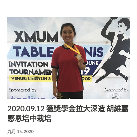
求學壹整年的計劃被打亂。 所有學府被迫關閉，學生無法到校園
途。 做慈善不落於人後， 新旺國際貿易有限責任公司共贊助4萬
上課。她就決定回到家鄉， 以上網課的方式繼續學習。 目前進入
盒一次性三層口罩， 從9月11日起至9月27日在廉律emart 開賣﹐
大學第三個...
一盒50片口罩僅售6.99令吉! 口罩公開售賣於所有會員與非會
員，購買數量並沒有限制， 顧客們可以隨意購買，售完為止。 培
民董事財政吳啟平感謝新旺國際貿易以及廉律Emart為協助培 中
籌募辦學經費給予學校落力的支持。 “此取之社會，用之社會的
精神，實在值得嘉獎！” 他說，目前建校經費還欠缺600萬令吉，
因此該筆教育基金籌款也將用於在建校用途。 此外，廉律emart
將配合年度大型916會員日，舉辦促銷、 幸運抽獎、低積分換取
現金禮券等優惠驚喜。 部分物品將以9.16令吉出售；但凡購買滿
91.6令吉， 將可享有幸運抽獎。 當日共有4個歡樂時段，即從早
上8時至中午12時、 12時至2時、下午4時至6時，晚上8時至10
2020.09.12 獲獎學金拉大深造 胡維嘉
時。 當天營業時間將從早上8時至晚上11時正。 欲知更多詳情，
感恩培中栽培
可上網官網查詢： www.emart.my ； 或可瀏覽 Emart Riam專
頁。
九月 15, 2020