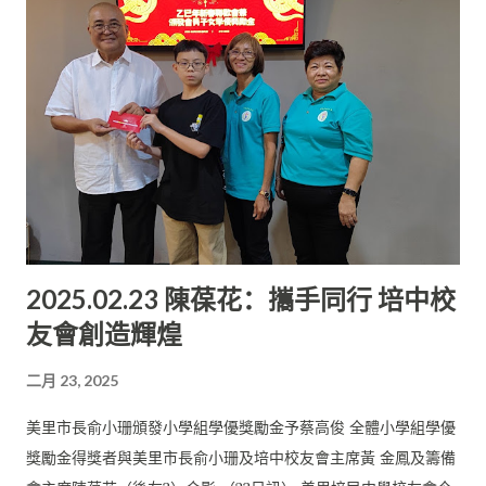
是充滿挑戰的一年， 希望大家能夠繼續傳承母校的精神， 秉持著
母校賦予的責任與使命感，彼此支援， 促進校友間的交流與合
作，同時為母校的發展貢獻力量， 為社會的進步貢獻智慧。
2025.02.23 陳葆花：攜手同行 培中校
友會創造輝煌
二月 23, 2025
美里市長俞小珊頒發小學組學優獎勵金予蔡高俊 全體小學組學優
獎勵金得獎者與美里市長俞小珊及培中校友會主席黃 金鳳及籌備