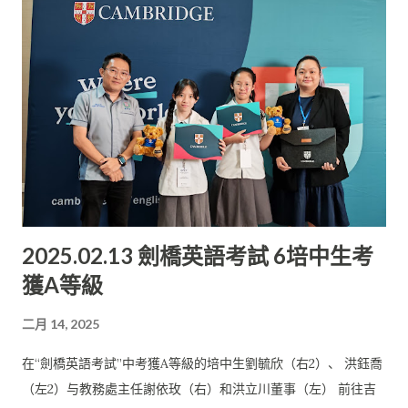
自信的平台， 並希望能通過這一活動激發更多學生對傳統文化的
興趣。 她表示，相聲作為一種具有深厚文化底蘊的表演藝術， 不
僅能夠培養學生的語言表達能力， 還能幫助他們提升團隊合作和
舞台表現力。 她說，參賽學生將有機會通過比賽結識其他學校的
同學， 促進交流經驗。
2025.02.13 劍橋英語考試 6培中生考
獲A等級
二月 14, 2025
在“劍橋英語考試”中考獲A等級的培中生劉毓欣（右2）、 洪鈺喬
（左2）与教務處主任謝依玫（右）和洪立川董事（左） 前往吉