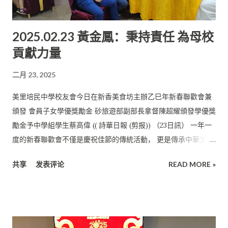
2025.02.23 黃金鳳：秉持責任 為母校
貢獻力量
二月 23, 2025
美里培民中學校友會今日在新香美食坊主辦乙巳年新春聯歡會兼
頒發 會員子女學優獎勵金 砂旅遊部副部長拿督陳超耀頒發學優獎
勵金予中學組學生蔡高偉 (( 詩華日報 (剪报)) （23日訊） 一年一
度的新春聯歡會不僅是慶祝佳節的傳統活動， 更是傳承中華文
化、凝聚校友情誼的重要平臺，大家齊聚一堂， 回首過往，感恩
共享
发表评论
READ MORE »
母校賦予我們的一切。 美里培民中學校友會主席黃金鳳在會上致
辭時如是表示。 她稱，從青澀校園到社會舞臺，每個人都在各自
的崗位上， 用努力與智慧書寫著屬於自己的精彩篇章。 校友加強
交流 “無論身處何地，母校的精神、母校的情懷始終伴隨著我
們， 在我們的心中生根發芽。” 新的一年，不但充滿新希望，也