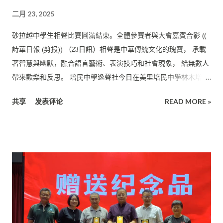
二月 23, 2025
砂拉越中學生相聲比賽圓滿結束。全體參賽者與大會嘉賓合影 ((
詩華日報 (剪报)) （23日訊）相聲是中華傳統文化的瑰寶， 承載
著智慧與幽默，融合語言藝術、表演技巧和社會現象， 給無數人
帶來歡樂和反思。 培民中學逸聲社今日在美里培民中學林木增暨
黃秀英大禮堂舉辦砂拉 越中學生相聲比賽。 培中家教聯誼會主席
共享
发表评论
READ MORE »
張海強在開幕禮中致詞表示今日不僅是為了學習 相聲的技巧，更
是為了傳承和創新這一門獨特的藝術， 讓它煥發出新的光彩。 學
員共同努力 他表示代表主辦方對所有參賽者表示最熱烈的歡迎，
並希望大家付出的努力和學習到的知識都能在賽會裡發揮。 他感
謝業界資深的姚智祥老師、李傑爾老師和楊必展老師， 在訓練營
裡為大家提供的專業指導及擔任評委。 “希望每一位學員都能在
這裡學有所成並獲得佳績。 同時大家共同努力，把相聲的歡笑帶
給更多人， 讓相聲藝術薪火相傳，生生不息。”