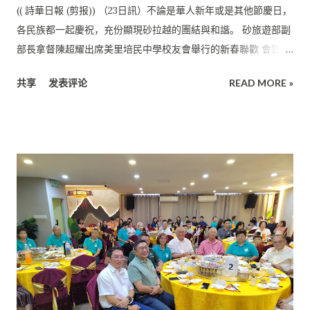
愛。 多年來，砂拉越華社始終如一地支持培中，無論是精神上的
(( 詩華日報 (剪报)) （23日訊）不論是華人新年或是其他節慶日，
鼓勵， 還是物質上的資助，都讓他們深感溫暖與感激。 “正是有
各民族都一起慶祝，充份顯現砂拉越的團結與和諧。 砂旅遊部副
了你們的無私奉獻，培中才能在教育的道路上不斷前行， 培養出
部長拿督陳超耀出席美里培民中學校友會舉行的新春聯歡 會致詞
一批又一批的優秀學子。在此， 我向所有關心和支持培中發展的
時這麼表示“各族團結與和諧的文化是必須要傳承下去的， 所以
家長、 商界人士乃至社會各界熱心人士表示最誠摯的謝意！ 你們
共享
发表评论
READ MORE »
大家要讓小孩懂得這個優良文化。” 政府派錢予砂大學生 除了節
的支持是我們前進的動力，也是我們不斷追求卓越的源泉。” 她
慶文化，在教育方面，政府亦非常注重， 且在2026年開始，在本
說，展望未來，培中將繼續努力提升教學質量，優化校園環境，
地政府大學提供免費大學教育， 他鼓勵學生要努力求學。 此外，
為每一名學生提供更廣闊的發展平台。 相信在全體師生的共同努
政府也在今年開始每年提供1200令吉的零用錢給砂大學生， 這是
力下， 培中一定能夠在未來的日子里再創輝煌， 為社會培養出更
其他地方沒有的和讓他們羨慕的。
多有責任感、有擔當的優秀人才。