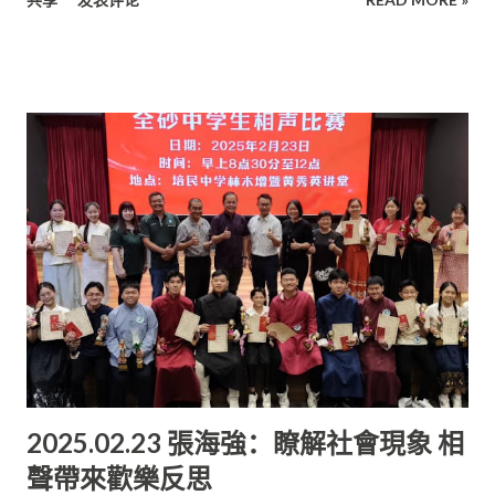
為 賽事進行點評，讓參賽者更能通 透及掌握相聲的技巧和精髓。
參賽者水平高 李傑爾老師更在點評會上恭喜所有參賽者， 並表揚
這次比賽是近年裡，在國內賽會中最高水平， 其中也有參賽者是
相聲的好苗子。 同時也鼓勵今日的參賽隊員勇於參加全國賽會，
發揮自己的天賦。 相聲比賽優勝者： 冠軍：陳家瑾、賴宇彤（培
民中學） 亞軍：劉慧妍、劉祈賢（培民中學） 季軍：陳禎旻、黃
拔輝（培民中學） 殿軍：林振彬、鄔靖萱（培民中學） 優秀獎：
葉圮森、彭靖涵（古晉第一中學）；顏安安、黃語桐（ 培民中
學）；陳弘恩、陳垣宇（培民中學）；田賢峰、劉健毅（ 古晉第
三中學）；楊謙瑋、鍾馨兒（培民中學）；鍾馨潔、蔣祖寧（ 培
民中學） 最佳逗哏獎：陳家瑾（培民中學） 最佳捧哏獎：劉祈賢
（培民中學）
2025.02.23 張海強：瞭解社會現象 相
聲帶來歡樂反思