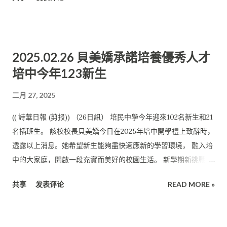
華日報 (剪报)) （26日訊）培民中學秉持三語並重的方針， 這是
培養多元人才的重要基礎。掌握多種語言，能拓寬視野， 增強競
爭力，為未來的升學與就業提供更多機會。 培民中學署理董事長
陳則勝今日在該校2025年開學禮上致辭時， 如此表示。他表示歡
2025.02.26 貝美嬌承諾培養優秀人才
迎所有新生加入培中大家庭， 為該校注入新的活力，也開啟了一
培中今年123新生
段新的學習旅程。 盼新生融入新環境 他表示，教育必須具備靈活
性，才能與時俱進。培中不斷優化課程， 順應國家教育方針和社
二月 27, 2025
會發展趨勢， 確保學生畢業後能順利走向社會，或繼續深造，邁
向更高的目標。 他說，在我國這個多元文化的國家， 教育機構肩
(( 詩華日報 (剪报)) （26日訊） 培民中學今年迎來102名新生和21
負著促進社會和諧的責任。 希望學生珍惜學校提供的學習環境，
名插班生。 該校校長貝美嬌今日在2025年培中開學禮上致辭時，
提升語言能力， 為未來奠定堅實的基礎。 他說，學生特別是新生
透露以上消息。她希望新生能夠盡快適應新的學習環境， 融入培
踏入培中，是人生的新起點。 中學不僅是學習知識的地方，更是
中的大家庭，開啟一段充實而美好的校園生活。 新學期新挑戰機
鍛鍊思維、培養品格的階段。 剛開始或許會有挑戰。但請相信，
遇 她表示，新的學期，意味著新的挑戰與機遇。對於高中三、 高
共享
发表评论
READ MORE »
老師會細心引導， 學長學姐也會熱心幫助，他們很快便能融入這
中二和初中三的學生來說， 這一年將是他們學業生涯中至關重要
個大家庭。 培中學業品格並重 他說，培中學業與品格同樣重要，
的一年，因為將迎來公共考試。 “這是對你們多年學習成果的檢
希望學生珍惜學習機會， 勇於探索，尊師重道，與同學友善相
驗，也是邁向更高目標的重要一步。 ” 她稱，對於高中一的學生