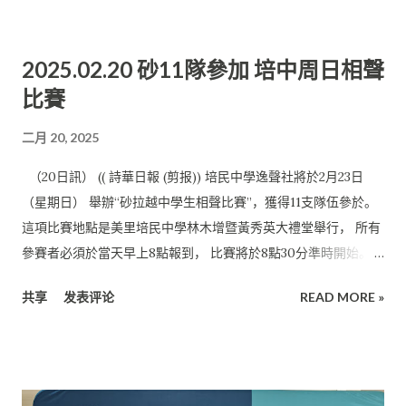
看到來自各地的優秀選手們齊聚於此， 以智慧與幽默交鋒，以才
情與默契比拼。 “本這比賽的成功舉辦，離不開大家的大力支
2025.02.20 砂11隊參加 培中周日相聲
援， 更衷心感謝家教協會張海強的慷慨贊助， 為評委老師們提供
比賽
舒適的住宿環境，併為比賽提供豐厚的獎金。 同時也也感謝校友
會慷慨解囊，贊助活動經費。 鄔靖萱強調說校友會慷支援對該活
二月 20, 2025
動意義重大，因為這堅強後盾， 為選手們提供更廣闊的舞臺。 同
時也對拿督斯里盧和如的鼎力支援表示最誠摯的謝意， 贊助賽會
（20日訊） (( 詩華日報 (剪报)) 培民中學逸聲社將於2月23日
獎盃亦成為選手們寶貴的榮譽象徵，激勵他們不斷前進。
（星期日） 舉辦“砂拉越中學生相聲比賽”，獲得11支隊伍參於。
這項比賽地點是美里培民中學林木增暨黃秀英大禮堂舉行， 所有
參賽者必須於當天早上8點報到， 比賽將於8點30分準時開始。
這項賽會的獎項包括冠軍、亞軍、季軍、殿軍、6個優異獎、 最
共享
发表评论
READ MORE »
佳逗哏獎和最佳捧哏獎，優勝者將獲得獎盃和獎狀。 評分標準
為：劇場反應20%、表演技巧30%、語言表達20%、 內容15%、
台風15%。 籌備會副主席林振彬表示， 這項比賽獲得來自古晉一
中和三中的代表參加，讓賽會更具意義。 培中逸聲社負責老師陳
逸萍稱， 辦相聲比賽旨在為砂拉越學生提供一個展示才藝和鍛鍊