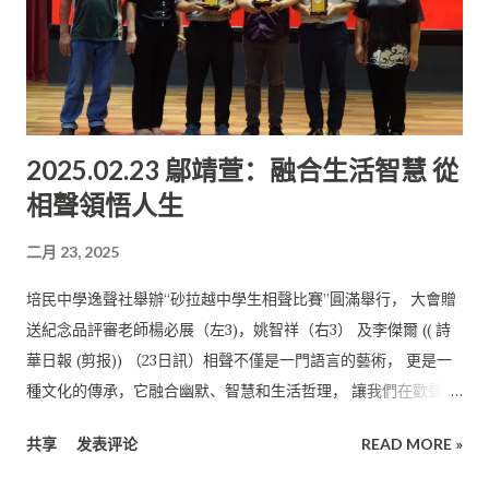
2025.02.23 鄔靖萱：融合生活智慧 從
相聲領悟人生
二月 23, 2025
培民中學逸聲社舉辦“砂拉越中學生相聲比賽”圓滿舉行， 大會贈
送紀念品評審老師楊必展（左3)，姚智祥（右3） 及李傑爾 (( 詩
華日報 (剪报)) （23日訊）相聲不僅是一門語言的藝術， 更是一
種文化的傳承，它融合幽默、智慧和生活哲理， 讓我們在歡聲笑
語中領悟人生的真諦。 全砂中學生相聲比賽籌備會主席鄔靖萱致
共享
发表评论
READ MORE »
詞讚揚每一位選手， 都是這門藝術的傳承者，表演不僅是比賽，
更是對中華文化的弘揚和創新。 以智慧幽默交鋒 她指稱，開心能