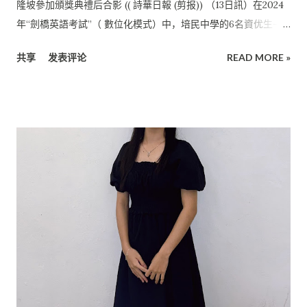
隆坡參加頒獎典禮后合影 (( 詩華日報 (剪报)) （13日訊）在2024
年“劍橋英語考試”（ 數位化模式）中，培民中學的6名資优生——
楊依婷、劉毓欣、 洪鈺喬、鄭沁彤、何慧伶和劉禮誠，全部考獲
共享
发表评论
READ MORE »
A等級。 他們在全年超過1万名考生中脫穎而出， 躋身全國93名A
等級獲獎者的行列，位列前6%。 值得一提的是， 培民中學是美
里地區唯一一所同時有6名考生考獲A等級的中學， 這一成績充分
展現了該校在英語教育方面的卓越實力和學生的优异表 現。 上述
6名學生受邀前往吉隆坡， 參加由劍橋英語与尊迪奧國際教育机
构（GPEX） 聯合舉辦的頒獎典禮。 尊迪奧國際教育机构是劍橋
英語委任為全馬唯一白金級考試中心。 2019年，培民中學与尊迪
奧國際教育机构簽署合作協議， 正式在校內推行國際認證的劍橋
英語課程。 學生若在劍橋英語C1 Advanced考試中獲得了合格成
績（Grade C或以上），在申請國外大學時可免考雅思。 培民中
學是合格的劍橋英語考試中心， 開放予培民中學在籍學生及大眾
報名參加， 有興趣參与這一項考試的社會人士可聯絡校方。 劉毓
欣在參加頒獎典禮后表示：“通過參加劍橋英語考試， 我更好地