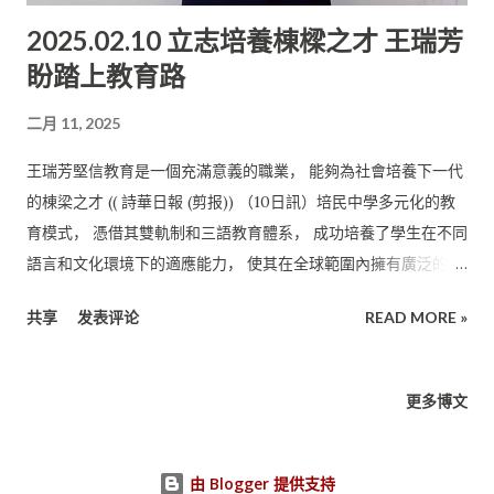
認識了自己的英語水平， 這對我未來申請大學具有重要的參考价
2025.02.10 立志培養棟樑之才 王瑞芳
值。” 洪鈺喬則稱，她在為劍橋英語考試做准備的過程中， 明顯
盼踏上教育路
感覺到自己英語水平的提升。 她很感激所有在她參加考試期間給
予支持的老師們。 培民中學校長貝美嬌表示，這一成績不僅是學
二月 11, 2025
生個人努力的成果， 也是該校与尊迪奧國際教育机构緊密合作的
体現。 該校將繼續致力于為學生提供优質的英語教育， 幫助他們
王瑞芳堅信教育是一個充滿意義的職業， 能夠為社會培養下一代
提升語言能力，為未來的學術和職業發展奠定堅實基礎。 “這是
的棟梁之才 (( 詩華日報 (剪报)) （10日訊）培民中學多元化的教
本校學生首次參加劍橋英語數位化考試。根据考試要求， 考場需
育模式， 憑借其雙軌制和三語教育體系， 成功培養了學生在不同
按考生人數配備充足的電腦設備。在此， 我們衷心感謝美里國會
語言和文化環境下的適應能力， 使其在全球範圍內擁有廣泛的升
議員趙俊文向本校捐贈電腦， 為考生順利參加考試提供了重要支
學與發展機會。 培中校友王瑞芳在美里北校完成小學六年級課程
持。” 她表示，培中不僅重視華語文的文化傳承， 同時加強學生
共享
发表评论
READ MORE »
後， 在培中繼續求學，並在2020年順利畢業。目前， 她在古晉
對馬來語和英語的學習， 确保學生能夠在多元文化的社會中与人
巴都林當師範學院主修小學中文， 踏上了自己熱愛的教育之路。
順暢交流。該校秉持“ 三語兼授”的教育理念， 旨在培養具有國際
談及選擇師範教育的初衷，王瑞芳坦言，自己非常喜歡小朋友，
更多博文
視野和跨文化交流能力的未來領袖。 該校繼續拓展和深化与國際
渴望通過教育影響和幫助更多孩子的成長。 她堅信教育是一個充
教育机构的合作， 進一步提升教學質量和學生的綜合素質。 貝美
滿意義的職業， 能夠為社會培養下一代的棟梁之才。 培中實行的
嬌說，目前培...
雙軌制使學生同時擁有大馬教育文憑（SPM） 和獨中統考文憑
由 Blogger 提供支持