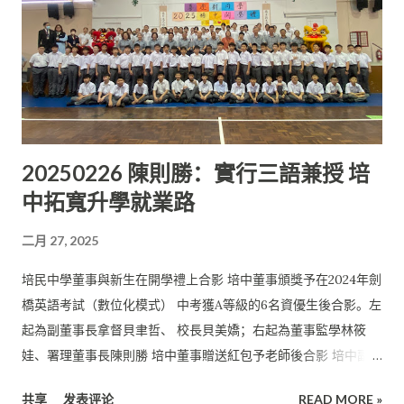
20250226 陳則勝：實行三語兼授 培
中拓寬升學就業路
二月 27, 2025
培民中學董事與新生在開學禮上合影 培中董事頒獎予在2024年劍
橋英語考試（數位化模式） 中考獲A等級的6名資優生後合影。左
起為副董事長拿督貝聿哲、 校長貝美嬌；右起為董事監學林筱
娃、署理董事長陳則勝 培中董事贈送紅包予老師後合影 培中副董
事長拿督貝聿哲頒獎予在劍橋英語考試中考獲A級的洪鈺喬 (( 詩
共享
发表评论
READ MORE »