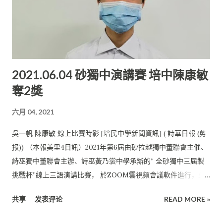
員代表江芷兒表示非常感謝主辦方、老師及營員這15日的陪伴。
“夏令營讓我充實地度過兩個星期的學校假期之余， 還讓我增廣
見聞，了解了諸多英雄的偉大事跡， 也體驗了刺激的辯論賽，從
中發現了許多值得自己學習的地方。” 同為營員的貝怡貞在受訪
時指出， 參與此次夏令營讓她有機會接觸許多有趣又具有道德價
2021.06.04 砂獨中演講賽 培中陳康敏
值的故事， 使她無形中更認識了中國的文化和歷史， 了解歷史人
奪2獎
物解決事情的方法。 “我很感謝主辦單位和校方給予我機會， 讓
我能與大家聚在一起學習，也感謝營員們，因為你們的堅持、 堅
六月 04, 2021
強與自信，讓我學會了在面對困難時永不放棄。 日後讓我們繼續
努力，讓夢飛翔。” 互動課程豐富多彩 培中校長廖國煒感謝主辦
吳一帆 陳康敏 線上比賽時影 [培民中學新聞資訊] ( 詩華日報 (剪
單位中國僑聯、 承辦單位廣東省僑聯和肇慶市僑聯以及協辦單位
报)) （本報美里4日訊）2021年第6屆由砂拉越獨中董聯會主催、
馬來西亞美里廣寧公 會，成就了此次的夏令營。 “營中精彩紛呈
詩巫獨中董聯會主辦、詩巫黃乃裳中學承辦的“ 全砂獨中三屆製
的互動課程，讓網上夏令營變得豐富多彩， 在閉幕儀式時看到學
挑戰杯”線上三語演講比賽， 於ZOOM雲視頻會議軟件進行，並
生在線上分享了他們在夏令營期間的成果與收獲 ，心中感嘆萬
已圓滿結束。 值得一提的是，來自培民中學高一一班的陳康敏成
分。” 他說，學生在營隊中的成長與變化， 是大家有目共睹的。
共享
发表评论
READ MORE »
功脫穎而出， 榮獲高中組單一語言個人獎（國語）第二名以及三
希望學生在過程中結交朋友、互相交流、 增長知識， 而且切實感
語個人獎季軍， 為該校爭光。 此次負責帶隊參賽的羅佩玉老師表