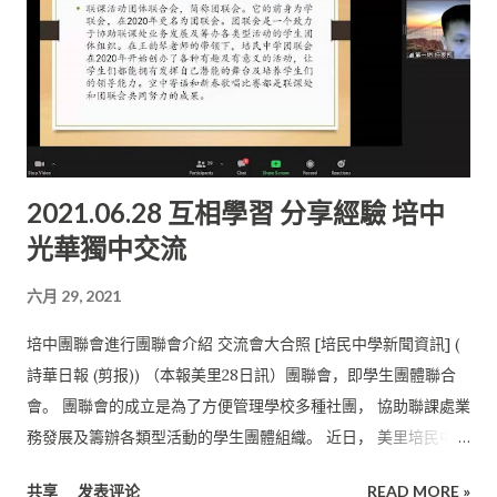
2021.06.28 互相學習 分享經驗 培中
光華獨中交流
六月 29, 2021
培中團聯會進行團聯會介紹 交流會大合照 [培民中學新聞資訊] (
詩華日報 (剪报)) （本報美里28日訊）團聯會，即學生團體聯合
會。 團聯會的成立是為了方便管理學校多種社團， 協助聯課處業
務發展及籌辦各類型活動的學生團體組織。 近日， 美里培民中學
團聯會與巴生光華獨中團聯會進行了一場交流會， 為團聯會成員
共享
发表评论
READ MORE »