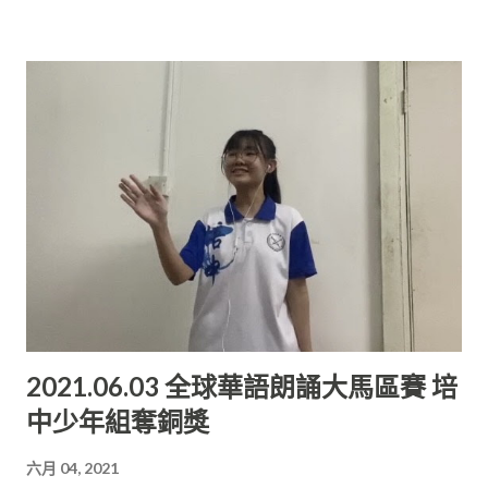
受到中華文明的源遠流長和中華文化的博大精深。
示， 此次線上演講比賽不論是對學生或是她來說皆是初體驗。
“參賽同學平日里的練習都是以線上方式進行， 各語文組的導師
在這期間亦都會抽出寶貴的時間與學生進行排練。 這期間當然也
面對了場地不適，器材不足等問題， 慶幸的是校方都能及時給予
幫助，讓比賽順利完成。 我也想借此機會感謝古連勝同學所提供
的技術協助。”她繼而表示。 其中一位參賽者吳一帆表示， 這次
的三語演講讓他領悟到技巧的重要性。 “演講讓我學會如何與人
溝通，我覺得比賽的輸贏不重要， 失敗乃兵家常事，輸不代表什
麼，這個舞臺不是終點， 而是每次練習的起點。”他這樣表示。
陳康敏在受訪時，感謝老師們的細心栽培。對他來說， 這次得獎
是對他的肯定，同時也是一種鼓舞和鞭策， 讓他意識到了自己的
不足。 “我不甘止步於此，因此我一定不辜負老師們的期望， 繼
2021.06.03 全球華語朗誦大馬區賽 培
續努力奮鬥。”他在受訪時如斯表示。 看到陳康敏的優異表現，
中少年組奪銅獎
培中廖國煒校長甚感欣慰。 廖校長呼籲所有學生應該以陳康敏為
榜樣， 努力提升三語的掌握能力。 “此比賽是有一個能讓獨中生
六月 04, 2021
演練及展現三語能力的平臺。 培中不僅註重母語，亦要求學生加