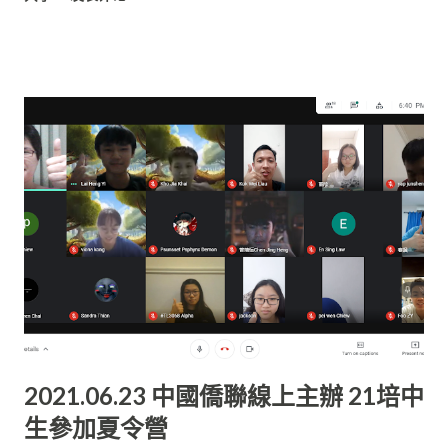
提供了互相學習與交流經驗的平台。 該交流會於Zoom平台進
行， 時間為上午9時正至下午2時40分。 交流會內容包括了破冰
遊戲、兩校團聯會介紹、小組分享等。 培中團聯會團員們皆表示
這場交流會， 除了讓他們結交了不少外地的朋友，亦讓他們獲益
不淺。 賴恆毅在受訪時表示， 此次交流會讓他意識到培中團聯會
許多不足之處。 “我將學習光華獨中團聯會的優點，取長補短，
培中團聯會能夠更上一層樓。 我也想藉此機會感謝巴生光華獨中
團聯會準備的一切活動。 待疫情平息之時，希望兩校團聯會能進
行面對面的交流， 繼續互相學習，一起進步。” 張星月指出，儘
管交流會是線上進行的， 光華獨中團聯會的團員們依舊非常積
極。 “他們認真的態度非常值得我們學習的。” 此外， 張巧漪與
林咸亨希望透過交流會雙方都可以透過交流集思廣益， 分享操辦
團聯會活動的經驗，希望日後兩校團聯會可以越做越好， 走向輝
煌的未來。 對於培中生參與交流會的學習態度和表現， 培中廖國
2021.06.23 中國僑聯線上主辦 21培中
煒校長深感滿意。 他認為， 這些學生們能透過交流意識到自己不
生參加夏令營
足之處並願意向對方虛心學習與 改進，誠屬難得。 他希望學生們