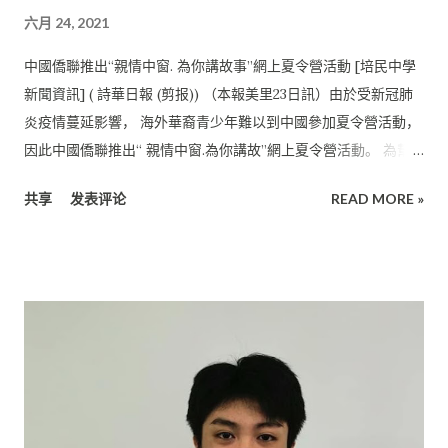
再接再勵，讓培中團聯會能更上一層樓。
六月 24, 2021
中國僑聯推出“親情中窗. 為你講故事”網上夏令營活動 [培民中學
新聞資訊] ( 詩華日報 (剪报)) （本報美里23日訊）由於受新冠肺
炎疫情蔓延影響， 海外華裔青少年難以到中國參加夏令營活動，
因此中國僑聯推出“ 親情中窗.為你講故”網上夏令營活動。 為幫
助廣大海外華裔青少年在疫情期間繼續學習中文、 了解中國國情
共享
发表评论
READ MORE »
和中華文化，並獲取抗疫知識，中國僑聯推出“ 親情中窗.為你講
故事”網上夏令營活動。 學習中華文化 馬來西亞美里廣寧公會和
美里培民中學於6月1日至15日協辦了此 項活動，讓學生在行動管
制令期間亦能充實假期。 培民中學共有21名學生報名參加此項活
動。 在這為期15天的夏令營中，學生借助互聯網學習了中華文
化， 通過微信等平臺，共同學習了《三國演義》傳統經典故事及
《 先鋒人物》--鍾南山、袁隆平及屠呦呦的故事。 學生通過
“聽、看、讀”音視頻故事，完成網上打卡、視頻對話、 作業展示
等小任務，嘗試體會中華文化的博大精深。 增廣見聞參加辯論 營