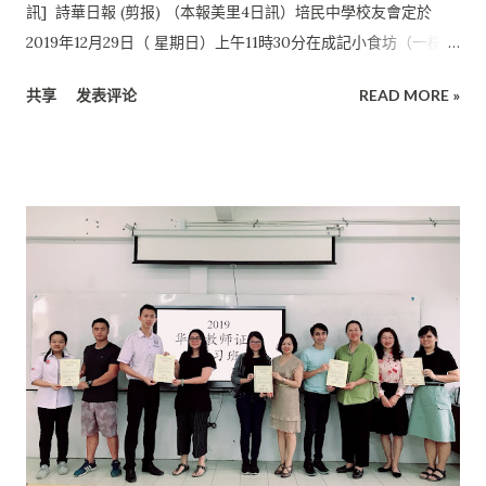
學生在統考成績方面表現優異，讓本校全體董教深感欣慰。 佳績
訊] 詩華日報 (剪报) （本報美里4日訊）培民中學校友會定於
傳開，培中董事部表示， 學生考獲佳績證明校方近年來所積極推
2019年12月29日（ 星期日）上午11時30分在成記小食坊（一樓冷
行的新型教學模式開始奏效。 培中在近年來育人子弟，維護中華
氣餐廳） 召開第13屆第2次會員大會，並舉行第14屆理事會改
共享
发表评论
READ MORE »
民族優越文化， 取得令人矚目的辦學成就。 培中不斷完善學校的
選。 壹個以黃金鳳為首的改選委員會已在日前成立， 並積極進行
教學系統， 令培中生將來在社會上享有更多的競爭優勢。 校方鼓
上述工作。 會員若有任何提案，請於 2019年12月15日之前提交
勵應屆小六畢業生踴躍報名， 共同為培中鑄造更加輝煌的成績。
秘書陳慧琴（聯絡電話016- 8507118 ）或電郵至
kimfoonbong@gmail.com 。 培中校友會籲請會員踴躍出席，也
歡迎非會員的校友出席旁聽， 現場將設有服務櫃臺供校友填寫入
會表格， 之前已入會者繳交年捐者也可在當天把會員籍轉為永久
會員。 會後將設午餐招待所有出席者。