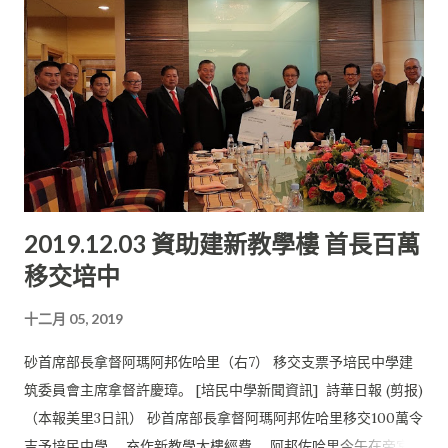
要求者由國僑辦根據考試成績發給相應等級的“華文教師證書” 。
該證書是華文教師從事華文教學工作的專業資格認證。 該項培訓
課程於11月24日至12月4日分別在古晉、 詩巫及美里三地進行密
集的課程培訓與考核， 參與培訓的學員共100人。 留華砂總今天
為該項培訓課程舉行結業禮， 由美里培民中學校長廖國煒及3名
講師頒發結業證書予學員。 _____________ 黃首詠：與中
國交流 華教路越走越寬 留華砂總總會長黃首詠在結業儀式上勉勵
學員精誠團結、 堅持不懈地為砂拉越的華文教育發展作出貢獻。
2019.12.03 資助建新教學樓 首長百萬
由於黃首詠不克出席，他的講稿由該會財政張詠婷代讀。 黃首詠
移交培中
表示，我國華文教育雖然面臨種種政策的限制、 資金和師資的諸
多困難，但我們卻擁有基礎非常好的華文教育。 他表示，隨著時
十二月 05, 2019
代的改變，大家對學習華文的重要性有了新的認識， 華文已經廣
受青睞。 我國官方和民間近年來積極與中國開展教育交流， 為我
砂首席部長拿督阿瑪阿邦佐哈里（右7） 移交支票予培民中學建
國華文教育提供了各方面有力的支持， 使得我們的華文專業水平
筑委員會主席拿督許慶璋。 [培民中學新聞資訊] 詩華日報 (剪报)
不斷地提升。 他說，在各方面形勢都對華文教育有利的情況下，
（本報美里3日訊） 砂首席部長拿督阿瑪阿邦佐哈里移交100萬令
相信華文教育之路會越走越寬、前景也會越來越好。 全體學員與
吉予培民中學， 充作新教學大樓經費。 阿邦佐哈里今午在帝宮酒