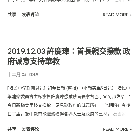
嘉賓合影。 _____________ 李偉群：不畏艱苦付出 大馬華
店移交支票予美里培民中學建筑委員會主席 拿督許慶璋，出席者
教享美譽 北京外國語大學李偉群主任說明， 北京外國語大學於
共享
发表评论
READ MORE »
包括砂地方政府部長拿督斯里沈桂賢、 砂交通部長拿督李景胜、
2016年受批作為中國國務院的華文教育基地單 位之一，受國務院
砂旅游、 藝術及文化部助理部長拿督陳超耀、美里市長俞小珊、
委托開展華文教師證書班的培訓工作。 她說， 華文證書班主要面
培民中學董事長許為隆等人。 阿邦佐哈里是于去年5月7日在培民
向海外從事華文教育工作的教師及華校管理人員， 培訓內容是根
中學新行政与教學樓主持動土禮 上宣佈，撥款150万令吉予培民
據海...
2019.12.03 許慶璋︰首長親交撥款 政
中學， 其中的50万令吉是繳付地稅，100万令吉， 充作興建教學
府诚意支持華教
樓之用途。 新樓2021年啟用 美里培民中學董事長許為隆較后受
訪時表示， 新教學大樓耗資1700万令吉，目前仍缺600万令吉，
十二月 05, 2019
新教學大樓主体工程已完成超過70%，預計2020年底完工，
2021年啟用。 許為隆稱， 興建新教學大樓旨在應付培中未來十
[培民中學新聞資訊] 詩華日報 (剪报) （本報美里3日訊） 培民中
余年的發展需求和日益增加的學 生人數。新教學大樓共5層樓，
學建築委員會主席拿督許慶璋感激砂首長拿督巴丁宜阿邦佐哈 里
總面積為8万平方尺，一旦建成后， 可容納2000名學生，緩解教
今日親臨美里移交撥款，足見砂政府的誠意所在。 他期盼在今後
室短缺問題。 許為隆說，除了建筑費，董事部也對外募資， 作為
日子里，獨中教育能繼續獲得各界人士及政府的重視， 為國家培
新教學大樓的裝修及添購家具的費用。新大樓設有課室、 會議
育更多棟樑之才。 也是培中永久名譽董事長的許慶璋今日在撥款
共享
发表评论
READ MORE »
室、圖書館及辦公室等。
移交儀式上受訪時稱， 阿邦佐哈里是一位不可多得的親民首長，