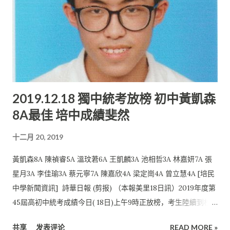
2019.12.18 獨中統考放榜 初中黃凱森
8A最佳 培中成績斐然
十二月 20, 2019
黃凱森8A 陳禎睿5A 溫玟莙6A 王凱麟3A 池相哲3A 林嘉妍7A 張
星月3A 李佳瑜3A 蔡元寧7A 陳嘉欣4A 梁定崗4A 曾立慧4A [培民
中學新聞資訊] 詩華日報 (剪报) （本報美里18日訊）2019年度第
45屆高初中統考成績今日( 18日)上午9時正放榜，考生陸續到校
領取成績。 培民中學考生再次在考試中大放異彩，考獲優異成
共享
发表评论
READ MORE »