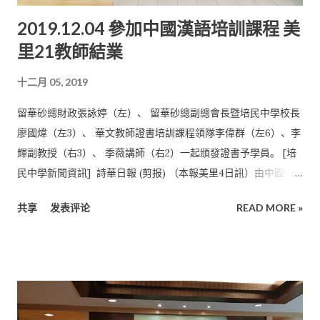
2019.12.04 參加中國漢語培訓課程 美
里21教師結業
十二月 05, 2019
留華砂總財政張詠婷（左）、 留華砂總副總會長暨培民中學校長
廖國煒（左3）、 華文教師證書培訓課程領隊李偉群（左6）、李
輝副教授（右3）、 季薇講師（右2）一起頒發證書予學員。 [培
民中學新聞資訊] 詩華日報 (剪报) （本報美里4日訊）由中國中
華海外聯誼部， 北京外國語大學及留華砂總承辦的華文教師證書
共享
发表评论
READ MORE »
培訓課程， 美里21學員今日結業。 華文教師證書班是中國中華海
外聯誼部的品牌活動之一， 主要以講解漢語基礎知識及中華文化
相關知識及技能為主， 培養教師具備教授正確的漢語言等相關知
識的能力， 致力於提升海外華人教師的漢語教育理念與專業技
能。 “華文教師證書”集培訓、考試、發證三個環節為一體。 華語
教師通過國僑辦組織的培訓，可參加“華文教師證書”考試， 達到