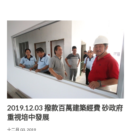
不僅為砂拉越貢獻良多， 支持教育之心更是不落人後，這是砂民
之福， 砂民理應懂得感恩珍惜。 各界支持興辦培中 他強調，做
大事向來不拘小節，在資訊科技發達的時代里， 大家不能過於苛
刻要求依循世俗規范行事。 必須弄清楚前因后果再下定論，切勿
根据自己的主觀判斷事物。 “無論做什么事，做好自己最重要。
千万不要把自己想象得太重要， 也不要把自己抬得太高。因為做
好自己就已經夠忙一輩了。” 對他而言，無論是在朝或在野，都
應該做好自己分內的事情， 而不是借題發揮。培中是一所民辦中
學， 必須結合各界的力量方能繼續辦下去，也只有相互體諒， 不
帶個人議程才能受人尊敬。 培中可成獨中典範 他感謝砂首長對培
中的支持與厚愛，有了砂政府這支強心劑， 他有信心培中在未來
日子里能夠越辦越好，成為獨中的學習典范。 他表示希望培中校
董部善用這筆撥款， 也期盼全新教學大樓能夠在華社的大力支持
2019.12.03 撥款百萬建築經費 砂政府
下盡早完工啟用， 讓學生在更优質的環境下求取知識，成人成
重視培中發展
才。
十二月 03, 2019