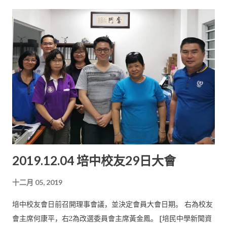
示，培民中學以全人教育為理念， 鼓勵學生多方面學習及發揮才
造之才， 我非常鼓勵學生參與校內外的大小活動和比賽， 學生可
能，努力打造人文校園， 希望培中可以成為學術與人文並重的傑
在籌備和參與活動的過程中學習良好品德，並運用在學習上， 借
出學校。 “培中學生一直以來都協助籌備校內外大大小小的活
以提升自己在各個方面的價值。” 學校社團培育人才 他說，培中
動， 學生在積極參與各類活動之際，仍可兼顧課業，考獲佳績，
於1962年創校，迄今達半個世紀， 不斷發揚中華文化，學校社團
表現優異，值得嘉許。”
培育不少人才， 在國內外比賽中獲得無數個獎項， 如曾在海內外
獲獎無數且舉辦過許多場音樂會的培中華樂團。 他表示，校內三
語培訓班亦栽培了許多“幼苗”， 在相聲與書法等方面有不俗的表
現。 黃興財表示相信這世上沒有教不好的孩子， 培中不為了面子
而篩選學生，因此除了優秀生， 校方也歡迎所有小六畢業生加入
培中這個大家庭。 他呼籲家長前往學校了解升學資訊。 他說，從
整體考試表現來看，證明培中生在母語教育的學習環境中， 仍然
2019.12.04 培中校友29日大會
能夠順利掌握國文和英文，並取得令人滿意的成績。 平板智能電
視教學 近年來，培中推動各項教育改革措施， 並在2019年落實
十二月 05, 2019
全校使用平板智能電視教學， 教師充分利用多媒體設備，嘗試在
舊有的教學模式中創新， 而這一屆統考生則是第一批受惠的考
培中校友會日前召開理事會議，並決定會員大會日期。 右為校友
生。 他說，培中在提高學生的學習風氣方面投注了不少心力， 而
會主席何康平，右2為改選委員會主席黃金鳳。 [培民中學新聞資