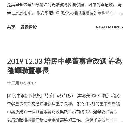
宜阿邦佐哈里親口許下的承諾， 那首長必會兌現，實在無需擾煩
是美里全体華社最關注的母語教育發展學府，培中的興与敗， 与
議員一而再、再而三的代為提醒。 他認為，協助獨中向聯邦爭取
華社息息相關。 他希望培中新教學大樓能繼續得到華教熱心人士
撥款是一件好事，值得讚賞與尊重。 既然有心幫忙追討撥款， 那
的大力支持與資助， 使培中能茁壯成長，為國家培育更多的社會
共享
发表评论
READ MORE »
倒不如要求聯邦政府加速落實所有的競選承諾來的更切實際。
棟樑。 也是培中建築委員會主席的許慶璋今日在主持新校舍上樑
“509為馬來西亞迎來史無前例的政黨輪替，而新政府的誕生， 是
儀式後向記 者表示，培中董事部辦學透明，堅持發揚母語教育，
因為選民都對執政黨的競選宣言抱有期望。 遺憾在執政的這一年
從不變質。 所推行的教育政策促進國民團結，並得到砂政府的重
餘來，許多的承諾卻猶如遙遙無期的空頭支票， 一等再等、一拖
視，值得讚賞。 華社先賢努力紮根 他表示，獨中是在先賢及華教
2019.12.03 培民中學董事會改選 許為
再拖，承認獨中統考文憑就是最好的例子。” 政黨藉獨中撈取選
支持者的努力經營下， 才能在馬來西亞扎穩根基。沒有華社的支
票 他強調，教育本不應涉及政治，遺憾在這幾十年來， 獨中卻總
隆蟬聯董事長
持， 獨中根本無法享有今日的成就。 欣慰的是，獨中對國家教育
是淪為撈取選票的犧牲品，被政黨消費於鼓掌之間。 好不容易看
的貢獻，也得到政府的認同與關注， 尤其是砂拉越政府， 從已故
十二月 02, 2019
到曙光，最後卻以“可能影響國文地位”及“民族團結” 的說詞擱置
前首長丹斯里阿德南到現任首長拿督巴丁宜阿邦佐哈里， 就每年
再議，令人深感無奈。 許慶璋表示，無論撥款來自何處，只要是
給予全砂14間獨中撥款資助， 從最初的300萬令吉增加至今年的
[培民中學新聞資訊] 詩華日報 (剪报) （本報美里30日訊）培民
為華教付出， 董事部都會敞開雙手、無任歡迎。 再來，他說，紓
800萬令吉， 足見獨中為國家做出的貢獻是備受肯定的。 他說，
中學董事長許為隆蟬聯新屆董事長職。 於今年7月間董事會會議
緩民生問題、協助開辦教育， 本是人民代議士應盡責任，實在無
阿邦佐哈里對砂拉越的發展計划高瞻遠矚， 他上任后就發揮了極
中議決成立一個以董事會財政吳啟平為首的 7人“選舉委員會”，
須抬高自己、貶低他人。 他稱，砂政府從已故前首長丹斯里阿德
大的領導能力，在各領域上，作出改革与創新。 對獨中更是照顧
以肩負起積極籌備新屆董事會選舉的工作。 經過了數個月的奔波
南接捧， 到現任首長拿督巴丁宜阿邦佐哈里，一直都非常關注華
有加。期盼在大家的通力合作下， 培中能在未來日子里繼續肩負
勞碌，以及無數次的會議後， 前晚終於邁入複選階段。複選工作