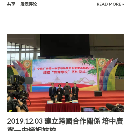
教的需求。 除了每年撥款資助，更率先承認獨中統考文憑， 足見
共享
发表评论
READ MORE »
培育社會英才的使命， 使馬來西亞能在國際舞台上發光發熱。
在一片祥和、 溫馨及融洽氣氛中進行。 許為隆與陳則勝眾望所
砂政府...
“我雖然是一名生意人，但向來都非常重視華教的發展與需求，
歸， 在無對手競爭情況下再度蟬聯董事長及署理董事長高職， 兩
從華小到獨中，只要需要我的地方， 我都會在竭盡所能給予最大
位資深領導者將繼續帶領由老、中、青所組成的新屆董事會， 邁
的幫助。但令我感到遺憾的是， 現今人都缺乏一顆感恩的心，令
向培民中學創校一甲子！ 選舉委員會主席吳啟平透露，本屆選舉
華社對華教逐漸失去信心。” 他表示，校董部是一所學校的“領頭
所產生的25位董事中， 共有9位新面孔，佔據整個董事會陣容的
羊”， 每一項決定都關係到學生的未來。對於華教支持者來說，
36%，可說新陳代謝， 真是可喜可賀，為整個董事會注入一針興
要一所學校在健康中成長，校董部扮演舉足輕重的角色。 換言
奮劑！ 祝愿培民中學在新屆董事會領導下《群策群力，集思廣
之，也只有健全的校董部，才能為人帶來信心，進而給予支持，
益》 為獨中樹立新形象、新榜樣！ 茲將培民中學新屆董事會陣容
使華教事業能永續發展。 為學校注入新元素 對於許慶璋而言，董
名單公佈如下： 培民中學第22屆（2020-2022年度）董事會 董事
事長不應在位太久，應懂得適而退位。正所謂“ 新人事、新作
長:許為隆 署理董事長：陳則勝 副董事長 ：陳聯褒 副董事長 ：
風”。在輪替效應下， 不排除能為學校注入更多的新元素，使學
黃新漳 副董事長 ：楊興有 秘書 ：林啟瑞 副秘書 ：方湫琴 監學
校辦的更加出色， 提高整體的學習風氣與校風。 他強調，“上位
：林筱娃 副監學 ：沈木桂 總務 ：許達偉 副總務 ：何康平 財政
靠聰明、退位靠智慧”。“聰明”是一種生存能力、 “智慧”是一種生
：吳啟平 副財政 ：張穎杰 公關 ：洪立川 副公關 ：吳雄文 董事
存境界、至於“退”則是一門人生學問。 他強調，培育未來接班
：傅楚旺、沈蘭青、鄒國富、楊建利、劉乾錦、詹興順、張海
人，是身為一名領導者的職責， 系統化的作業，才能避開後繼無
2019.12.03 建立跨國合作關係 培中廣
強、 李偉崇、林新均、貝聿哲
人的...
寧一中締姐妹校