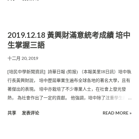
績。 該校今年共有117名學生參加高中統考，初中統考生為115
名。 其中，在高中統考部分， 理科班的方順凱與蔡元寧以7A的
成績高居榜首；曾立慧、 梁定崗與陳嘉欣則以4A成績居次。 該
校其他學生亦取得不俗的成績。 在初中統考成績方面，黃凱森表
2019.12.18 黃興財滿意統考成績 培中
現傑出，考獲8A的標青成績， 傲視全校。林嘉妍表現特出，獲得
生掌握三語
7A的傲人成績。 此外，取得6A和5A優異成績的學生分別為溫玟
莙和陳禎睿； 張星月、李嘉瑜、池相哲及黃凱麟則考獲3A佳績。
十二月 20, 2019
高中理科100%及格 培中校長廖國煒說，培中今年的初中統考及
格率為98.3%； 高中統考理科及格率為100%，文商科及格率為
[培民中學新聞資訊] 詩華日報 (剪报) （本報美里18日訊）培中執
82.98%。 他對此次統考成績甚感滿意。“ 感謝本校老師一直以來
行長黃興財說， 培中歷屆畢業生遍布全球各地的著名大學，且有
給予學生的指導和鼓勵。此外， 也要表揚高三學生在與校方共同
著傑出的表現。 培中亦栽培了不少專業人士，在社會上發光發
備考的過程中所付出的努力， 希望所有高中生能以亮眼的統考成
熱， 為社會作出了一定的貢獻。 他強調，培中除了注重學生的利
績到理想的大學就讀所屬意的科系 。” 廖國煒說，培民中學的辦
益和前途， 也非常重視學生的品德教育， 且不輕易放棄任何一名
共享
发表评论
READ MORE »
學宗旨與方針， 在於灌輸母語教育與價值的同時，加強對國語和
品行或成績欠佳的學生。 他今日在獨中統考成績放榜后受訪時表
英語的教學和掌握。 培中兼授三語，讓學生能夠吸取國內外的文
示， 培中的特別之處在於學生可自由創辦社團（但須符合條
化精華， 為塑造馬來西亞文化的重要熔爐。 打造人文校園 他表
件）， 社團的活動以學生為主，教師為輔。 “每一名學生都是可