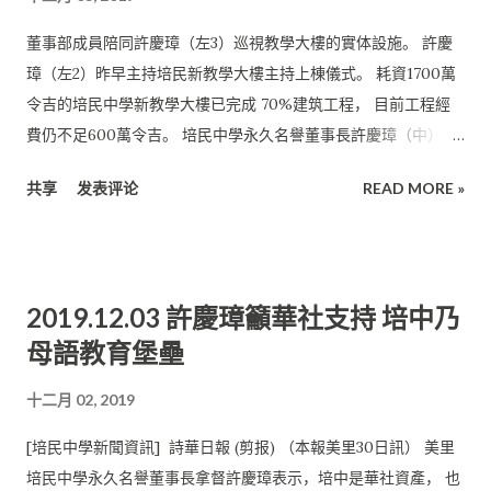
董事部成員陪同許慶璋（左3）巡視教學大樓的實体設施。 許慶
璋（左2）昨早主持培民新教學大樓主持上棟儀式。 耗資1700萬
令吉的培民中學新教學大樓已完成 70%建筑工程， 目前工程經
費仍不足600萬令吉。 培民中學永久名譽董事長許慶璋（中） 昨
早在培民新教學大樓上棟儀式上， 與董事長許為隆（左5） 及出
共享
发表评论
READ MORE »
席董事合照。 [培民中學新聞資訊] 詩華日報 (剪报) （本報美里
30日訊）由砂政府資助， 以充作新教學大樓建築經費的100萬令
吉撥款， 培民中學永久名譽董事長拿督許慶璋表示，已在著手安
排中， 相信不出時日必有收穫。 培中董事部感謝許慶璋的從旁協
2019.12.03 許慶璋籲華社支持 培中乃
助，相信在許慶璋的幫助下， 這筆撥款會在短期內到位，不僅減
母語教育堡壘
輕校董部的籌款負擔， 更展現出砂政府對華教的用心，以及許慶
璋對獨中教育的無私奉獻。 學校不應成“政治籌碼” 許慶璋向記者
十二月 02, 2019
表示，學校是學生學習的地方，不應捲入政治漩渦。 更不該淪為
撈取“政治籌碼”的場所。 他強調，無論是一間公司或一個政府，
[培民中學新聞資訊] 詩華日報 (剪报) （本報美里30日訊） 美里
都有一套屬於自己的作業程序。 這筆撥款既然是砂首長拿督巴丁
培民中學永久名譽董事長拿督許慶璋表示，培中是華社資產， 也