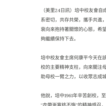
（美里24日訊）培中校友會自
系密切，共存共榮，攜手共進
衰向來抱持著關懷的心態，希
夠繼續保持下去。
培中校友會主席何康平今天在該
校的主要精神支柱，向來關注
助母校一臂之力，以收眾志成
他說，培中1961年辛苦創校，
“衣帶漸寬終不悔”的精神感召