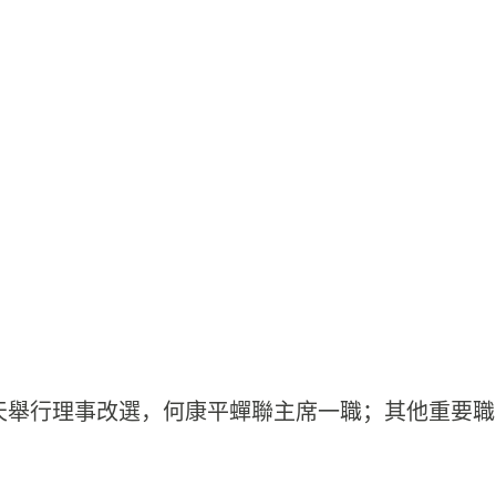
天舉行理事改選，何康平蟬聯主席一職；其他重要職