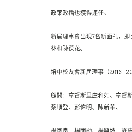
政葉政播也獲得連任。
新屆理事會出現7名新面孔，即
林和陳葆花。
培中校友會新屆理事（2016—2
顧問：拿督斯里盧和如、拿督
蔡順登、彭偉明、陳新華、
楊國良、楊國勛、楊興坡、許