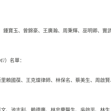
：鍾寶玉、曾錦豪、王廣瀚、周秉輝、巫明卿、竇
017）名單：
斯里賴國葆、王克燦律師、林保名、蔡美生、周啟賢
惠文、池志利、賴德廣、林忠慶醫生、吳啟平、林生