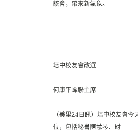
該會，帶來新氣象。
____________
培中校友會改選
何康平蟬聯主席
（美里24日訊）培中校友會今
位，包括秘書陳慧琴、財