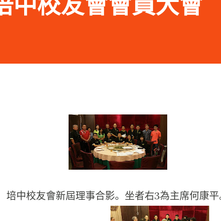
24 培中校友會會員大會
培中校友會新屆理事合影。坐者右3為主席何康平