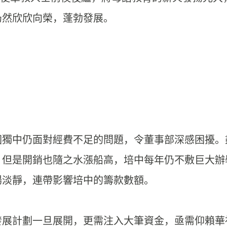
仍然欣欣向榮，蓬勃發展。
國獨中仍面對經費不足的問題，令董事部深感困擾。
，但是開銷也隨之水漲船高，培中每年仍不敷巨大辦
場淡靜，連帶影響培中的籌款數額。
發展計劃一旦展開，更需注入大筆資金，亟需仰賴華