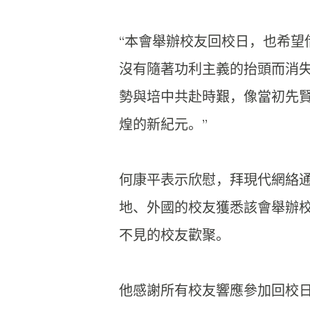
“本會舉辦校友回校日，也希望
沒有隨著功利主義的抬頭而消
勢與培中共赴時艱，像當初先
煌的新紀元。”
何康平表示欣慰，拜現代網絡
地、外國的校友獲悉該會舉辦
不見的校友歡聚。
他感謝所有校友響應參加回校