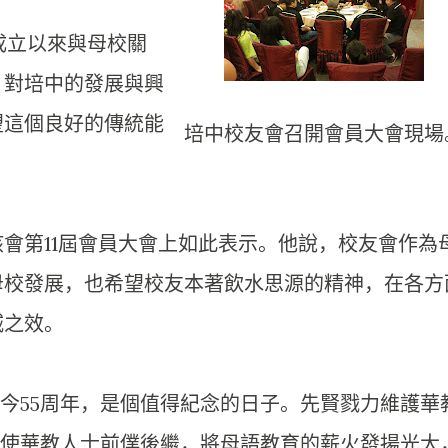
成立以來與母校關
，對培中的發展與興
望這個良好的傳統能
培中校友會召開會員大會現場
會第11屆會員大會上如此表示。他說，校友會作為
母校發展，也希望校友本著飲水思源的精神，在各方
城之效。
至今55周年，是個值得紀念的日子。先賢戮力維護華
，使華教人士前僕後繼，將母語教育的薪火發揚光大