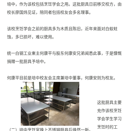
培中，
作为该校包括烹饪学会之用。这批厨具日前移交校方，
由
校长廖国炜见证，陪同者包括校友会多名理事。
该校烹饪学会之前的厨具多为木质且陈旧，近年来面对白蚁蛀
蚀，
多已损坏，难以使用。
统一白钢工业東主何康平与股东何康安兄弟闻悉此事，
于是慷慨
捐赠一批厨具予培中。
何康平目前是培中校友会主席兼培中董事，何康安则为校友。
这批厨具主要
充作该校烹饪
学会学生学习
烹饪时的工
（二）培中烹饪室换上不锈钢厨具后焕然一新。