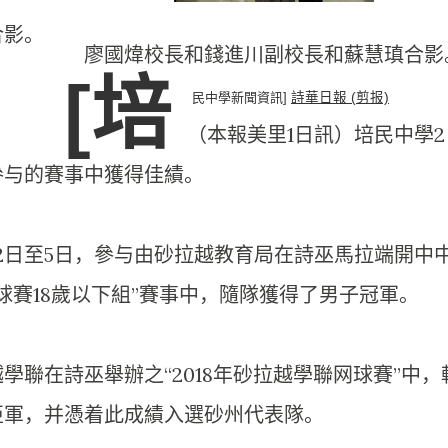
合影。
廖國煒校長和錢進川副校長和蘇慧瑱合影
[培
民中學新聞資訊]
詩華日報 (剪报)
（本報美里1日訊）培民中學2
參与的賽事中獲得佳績。
2日至5日，
參与由砂拉越教育局在詩巫馬拉端開中
球賽18歲以下組”賽事中，
隨隊獲得了男子冠軍。
學聯在詩巫舉辦之“
2018年砂拉越學聯网球賽”中，
亞軍，并憑着此成績入選砂州代表隊。