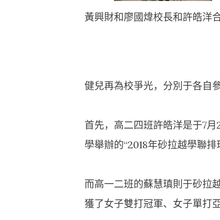
黃興財和廖國煒校長和許皓洋
健兒再為校爭光，
分別于各自
首先，高二四班許皓洋是于7月
學舉辦的“
2018年砂拉越學聯排
而高一二班的蘇慧瑱則于砂拉越
獲了女子雙打冠軍、
女子單打