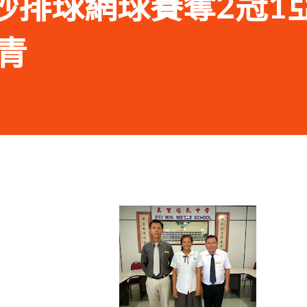
01 砂排球網球賽奪2冠1
青