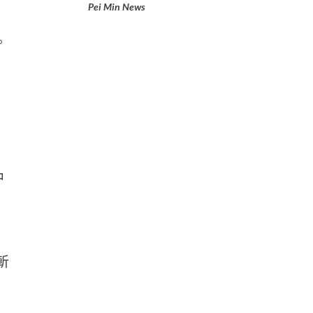
Pei Min News
。
中
斬