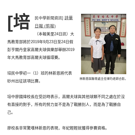
[培
民中學新聞資訊]
詩華
日報 (剪报)
（本報美里24日訊）
大
馬教育部將於2019年9月23日至24日假
彭亨關丹皇家高爾
夫球俱樂部舉辦2019
年大馬教育部高爾夫球循環賽。
培民中學初一（1）班的林新恩將代表
林新恩與聯育處主任律玓老師合影。
砂州出征該項比賽。
培中廖國煒校長在受訪時表示，
高爾夫球與其他球類不同之處在於沒
有直接的對手，
所有的努力並不是為了戰勝別人，而是為了戰勝自
己。
廖校長非常驚嘆林新恩的表現，年紀輕輕就獲得參賽資格。