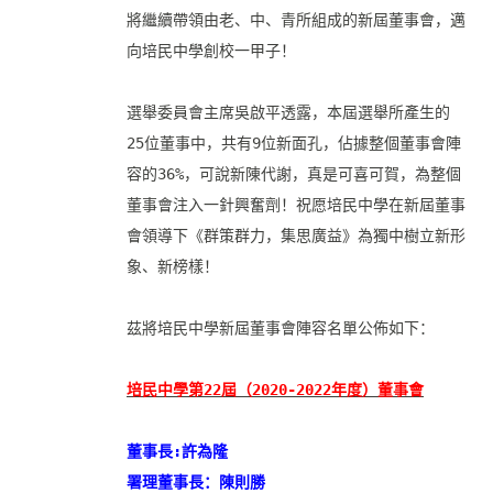
將繼續帶領由老、中、青所組成的新屆董事會，
邁
向培民中學創校一甲子！

選舉委員會主席吳啟平透露，本屆選舉所產生的
25位董事中，
共有9位新面孔，佔據整個董事會陣
容的36%，可說新陳代謝，
真是可喜可賀，為整個
董事會注入一針興奮劑！
祝愿培民中學在新屆董事
會領導下《群策群力，集思廣益》
為獨中樹立新形
象、新榜樣！

茲將培民中學新屆董事會陣容名單公佈如下：

培民中學第22屆（2020-2022年度）董事會
董事長:許為隆      

署理董事長：陳則勝
