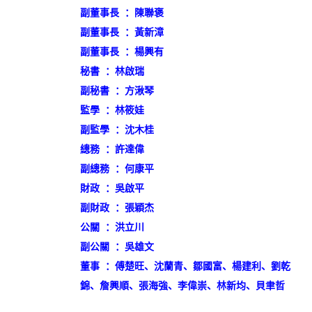
副董事長 ：陳聯褒

副董事長 ：黃新漳

副董事長 ：楊興有

秘書 ：林啟瑞

副秘書 ：方湫琴

監學 ：林筱娃

副監學 ：沈木桂

總務 ：許達偉

副總務 ：何康平

財政 ：吳啟平

副財政 ：張穎杰

公關 ：洪立川

副公關 ：吳雄文

董事 ：傅楚旺、沈蘭青、鄒國富、楊建利、劉乾
錦、詹興順、張海強、
李偉崇、林新均、貝聿哲