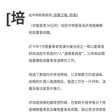
[培
民中學新聞資訊]
詩華日報 (剪报)
（本報美里30日訊）培民中學董事長許為隆蟬聯
新屆董事長職。

於今年7月間董事會會議中議決成立一個以董事會
財政吳啟平為首的
7人“選舉委員會”，以肩負起積
極籌備新屆董事會選舉的工作。

經過了數個月的奔波勞碌，以及無數次的會議後，
前晚終於邁入複選階段。複選工作在一片祥和、
溫
馨及融洽氣氛中進行。

許為隆與陳則勝眾望所歸，
在無對手競爭情況下再
度蟬聯董事長及署理董事長高職，
兩位資深領導者