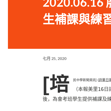
2020.06
生補課與練
七月 25, 2020
[培
民中學新聞資訊] (
（本報美里16
後，為會考班學生提供補課及練