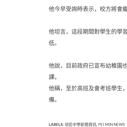
他今早受詢時表示，校方將會
他坦言，這段期間對學生的學
低。 

他說，目前政府已宣布幼稚園
課。 

他稱，至於高班及會考班學生
備。
LABELS:
培民中學新聞資訊
PEI MIN NEWS