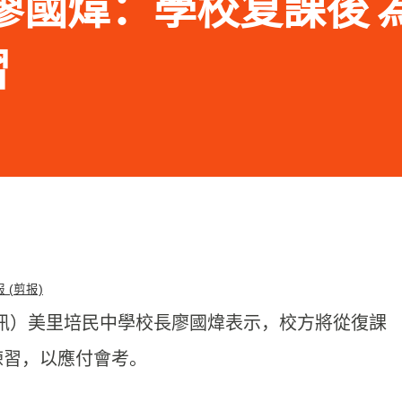
.16 廖國煒：學校复課後
習
日訊）美里培民中學校長廖國煒表示，
校方將從復課
習，以應付會考。 
