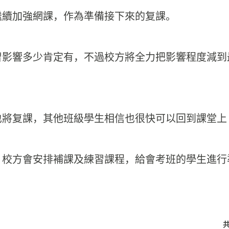
繼續加強網課，
作為準備接下來的复課。

習影響多少肯定有，
不過校方將全力把影響程度減到
也將复課，
其他班級學生相信也很快可以回到課堂上
，校方會安排補課及練習課程，
給會考班的學生進行