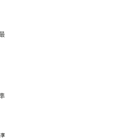
最
準
共享