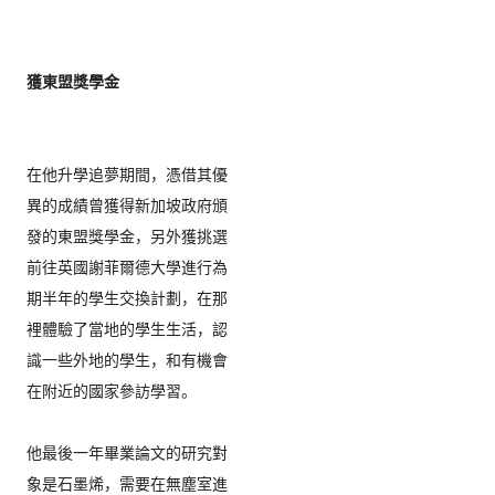
在他升學追夢期間，
憑借其優
異的成績曾獲得新加坡政府頒
發的東盟獎學金，
另外獲挑選
前往英國謝菲爾德大學進行為
期半年的學生交換計劃，
在那
裡體驗了當地的學生生活，認
識一些外地的學生，
和有機會
在附近的國家參訪學習。

他最後一年畢業論文的研究對
象是石墨烯，
需要在無塵室進