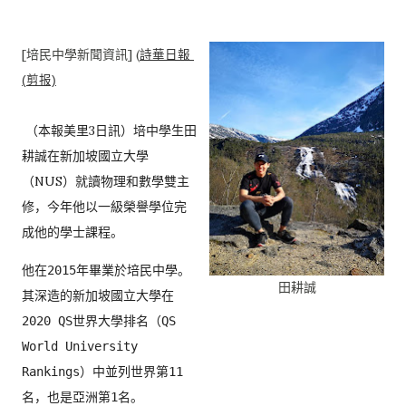
[培民中學新聞資訊] (
詩華日報 
（本報美里3日訊）培中學生田
耕誠在新加坡國立大學
（NUS）
就讀物理和數學雙主
修，今年他以一級榮譽學位完
成他的學士課程。  
他在2015年畢業於培民中學。
田耕誠
其深造的新加坡國立大學在
2020 QS世界大學排名（QS 
World University 
Rankings）中並列世界第11
名，也是亞洲第1名。
