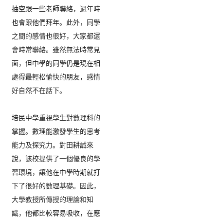
抽空跟一些老師聯絡，
過年時
也會跟他們拜年。此外，同學
之間的感情也很好，
大家都還
會時常聯絡。雖然無法時常見
面，
但中學的同學仍是現在相
處得最輕松愉快的朋友，
感情
好自然不在話下。  

培民中學重視學生對數理科的
掌握。
數理能激發學生的思考
能力及探究力。對田耕誠來
說，
該校提供了一個優良的學
習環境，
讓他在中學時期就打
下了很好的數理基礎。因此，
大學教授所傳授的理論和知
識，他都比較容易吸收，
在應