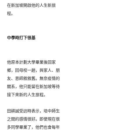
在新加坡開啟他的人生新旅
程。  

他原本計劃大學畢業後回家
鄉，回母校一趟，與家人、朋
友、
恩師敘敘舊。無奈疫情的
關系，
他只能留在新加坡等待
接下來新的人生旅程。  

田耕誠受訪時表示，培中師生
之間的感情很好。
即使現在很
多同學畢業了，他們也會每年