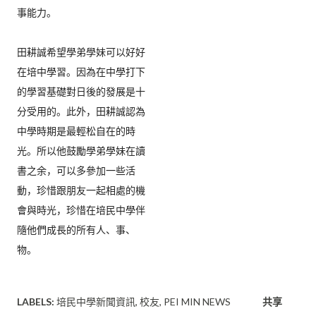
事能力。  

田耕誠希望學弟學妹可以好好
在培中學習。
因為在中學打下
的學習基礎對日後的發展是十
分受用的。此外，
田耕誠認為
中學時期是最輕松自在的時
光。
所以他鼓勵學弟學妹在讀
書之余，可以多參加一些活
動，
珍惜跟朋友一起相處的機
會與時光，
珍惜在培民中學伴
隨他們成長的所有人、事、
物。  
LABELS:
培民中學新聞資訊
校友
PEI MIN NEWS
共享