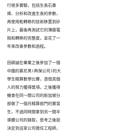
行很多實驗，包括生長石墨
烯、
分析和改進生長的參數，
再使用乾轉移的技術移置到矽
片上，
最後再測試它的薄膜電
阻和轉移的完整度，
並花了一
年來改善參數和過程。    

田耕誠在畢業之後參加了一個
中國的慕尼黑(再保公司)
的大
學生精算數學比賽，憑借其個
人的努力獲得獎項，
之後獲得
機會在同一間公司的新加坡分
部做了一個月精算部門的實習
生，不過同時間拿到另一間半
導體公司的錄取，
思考之後就
決定到這家公司擔任工程師，