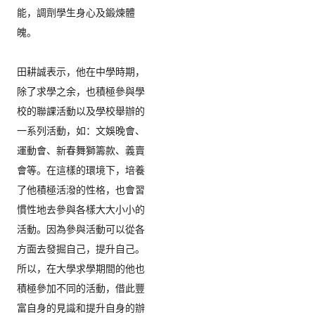
能，
調劑學生身心及鍛煉體
魄。

田耕誠表示，他在中學時期，
除了求學之余，
也積極參與學
校的聯課活動以及學校舉辦的
一系列活動，如：
文娛晚會、
運動會、新春舞獅籌款、義賣
會等。在這樣的環境下，
培養
了他積極活潑的性格，
也會習
慣性地去參與各樣大大小小的
活動。
因為參與活動可以從各
方面去發掘自己，提升自己。
所以，
在大學求學期間的他也
積極參加不同的活動，
借此豐
富自身的見識和提升自身的辦