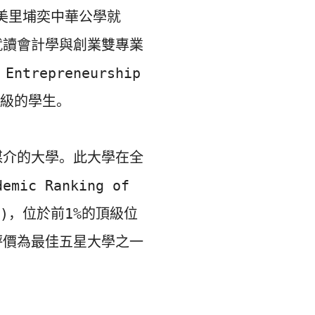
在美里埔奕中華公學就
就讀會計學與創業雙專業
ntrepreneurship 
年級的學生。

媒介的大學。
此大學在全
c Ranking of 
2020)，位於前1%的頂級位
評價為最佳五星大學之一

