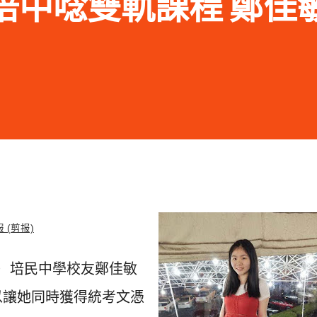
.01 培中唸雙軌課程 鄭
訊）培民中學校友鄭佳敏
以讓她同時獲得統考文憑