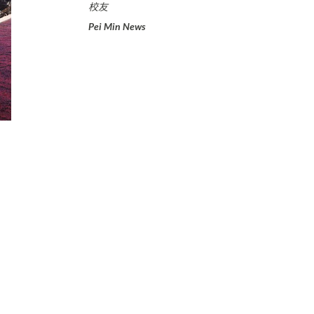
校友
Pei Min News