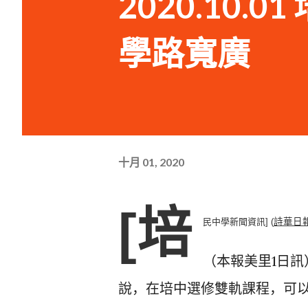
2020.10
學路寬廣
十月 01, 2020
[培
民中學新聞資訊] (
（本報美里1日
說，在培中選修雙軌課程，
可