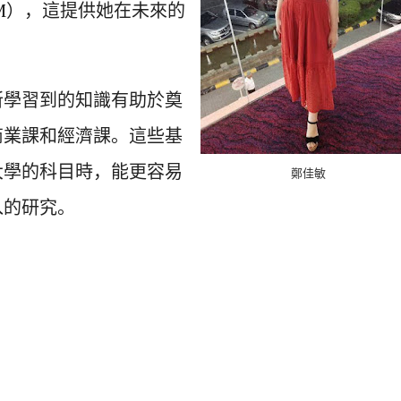
M），
這提供她在未來的
所學習到的知識有助於奠
商業課和經濟課。
這些基
大學的科目時，能更容易
鄭佳敏
的研究。
