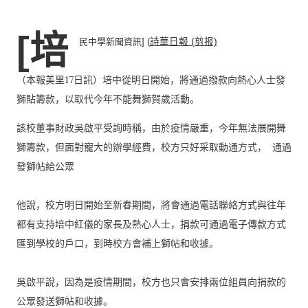
[培
民中學新聞資訊] (
（本報美里17日訊）培中從明日開始，
將通過撥款向熱心人士發
獅貼籌款，以取代今年不能舞獅賀歲活動。
該校董事財政吳啟平受詢時稱，由於疫情嚴重，
今年無法展開舞
獅籌款，但面對寵大的辦學經費，
校方只好采取動通方式， 通過
發獅帖給公眾

他說，校方明日開始至新春期間，
將會通過電話聯絡方式與往年
都有支持培中紅儀的家長及熱心人士，
捐款可通過電子傳款方式
匯到學校的戶口，
到時校方會補上獅帖和收據。

吳啟平說，因為是疫情期間，
校方也只會安排兩位組員向捐款的
公眾發送獅帖和收據。
