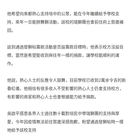
他希望向來都熱心支持培中的公眾，能在今年繼續給予學校支
持，
來年一旦能辦舞獅活動，該校的瑞獅團也會前往府上賀歲補
回。 

談到通過發獅帖籌款活動是否設籌款目標時，他表示校方沒設目
標，
當然是希望能收到與往年一樣的捐款，讓學校能順利的運
作。 

他說，熱心人士的反應令人鼓舞，
目前學校已收到2萬余令吉的新
春紅儀，
他相信有很多收入不受影響的熱心人士仍會支持校方，
有影響的商家和熱心人士也會根據能力給予捐款。   

吳啟平感恩各界人士過往數十載對培民中學瑞獅團的支持與厚
愛，
今年因疫情無法前往賀歲深感抱歉，
盼望通過發獅帖時一樣
地給予該校支持
