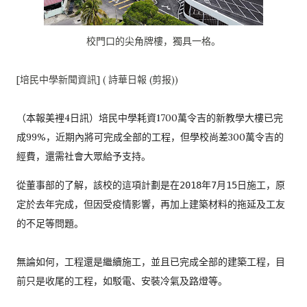
校門口的尖角牌樓，獨具一格。
[培民中學新聞資訊] ( 詩華日報 (剪报))
（本報美裡4日訊）
培民中學耗資1700萬令吉的新教學大樓已完
成99%，
近期內將可完成全部的工程，但學校尚差300萬令吉的
經費，
還需社會大眾給予支持。
從董事部的了解，該校的這項計劃是在2018年7月15日施工，
原
定於去年完成，但因受疫情影響，
再加上建築材料的拖延及工友
的不足等問題。

無論如何，工程還是繼續施工，並且已完成全部的建築工程，
目
前只是收尾的工程，如駁電、安裝冷氣及路燈等。 
