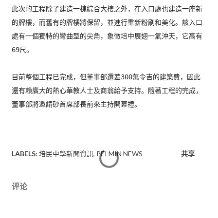
此次的工程除了建造一棟綜合大樓之外，
在入口處也建造一座新
的牌樓，而舊有的牌樓將保留，
並進行重新粉刷和美化。該入口
處有一個獨特的彎曲型的尖角，
象徵培中展翅一氣沖天，它高有
69尺。

目前整個工程已完成，但董事部還差300萬令吉的建築費，
因此
還有賴廣大的熱心華教人士及商翁給予支持。隨著工程的完成，
LABELS:
培民中學新聞資訊
PEI MIN NEWS
共享
评论