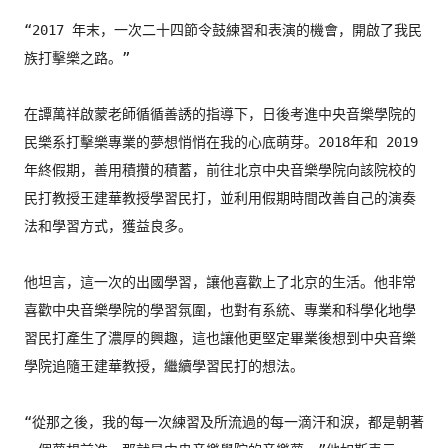
“2017 年末，一次二十四節令鼓練習和表演的機會，
開啟了我民
族打擊樂之路。”

在譚萬祥啟蒙老師循循善誘的指導下，
日後考進中央音樂學院的
民樂系打擊樂專業的夢想悄悄在我的心底萌
芽。2018年和 2019
年終假期，善用積攢的積蓄，
前往北京中央音樂學院向該院校的
民打教授王建華教授學習民打，
並利用假期時間改善自己的演奏
法和學習方式，獲益良多。

他坦言，這一次的出國學習，讓他喜歡上了北京的生活。
他非常
喜歡中央音樂學院的學習氛圍，也對有系統、
專業和科學化地學
習民打產生了濃厚的興趣，
這也讓他更堅定畢業後想到中央音樂
學院追隨王建華教授，
繼續學習民打的想法。

“從那之後，我的每一次練習及所流過的每一滴汗和淚，
都是朝著