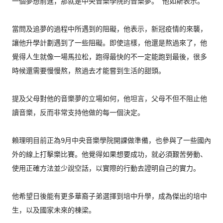
一個夢想前進，那就是中央音樂學院的音樂夢。”
他如斯表示。

當問及追夢的過程中所遇到的阻礙，他表示，新冠疫情的來襲，
讓他升學計劃遇到了一些阻礙。即使這樣，他還是熬過來了，
他
覺得人生就像一場馬拉松，跑得最快的不一定能跑到最後，
很多
時候還需要慢慢熬，熬過去才能嘗到生活的甜頭。

提及父母對他的音樂夢的立場如何，他坦言，
父母不但不阻止他
讀音樂，反而非常支持他做的每一個決定。

賴理明目前正為9月中央音樂學院開課做準備，
也參與了一些國內
外的線上打擊樂比賽。他覺得如果想要成功，
就必須艱苦勞動、
使用正確方法並少說空話，
以實際的行動去證明自己的實力。

他希望日後能有更多華裔子弟選擇到培中升學，成為傑出的培中
生，
以及國家未來的棟梁。
