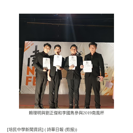
賴理明與劉正傑和李國雋參與2019南風杯
[培民中學新聞資訊] ( 詩華日報 (剪报))