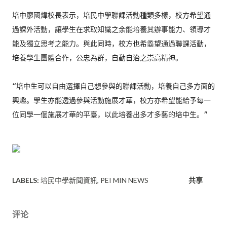
培中廖國煒校長表示，培民中學聯課活動種類多樣，
校方希望通
過課外活動，讓學生在求取知識之余能培養其辦事能力、
領導才
能及獨立思考之能力。與此同時，
校方也希矞望通過聯課活動，
培養學生團體合作，公忠為群，
自動自治之崇高精神。

“培中生可以自由選擇自己想參與的聯課活動，
培養自己多方面的
興趣。學生亦能透過參與活動施展才華，
校方亦希望能給予每一
位同學一個施展才華的平臺，
以此培養出多才多藝的培中生。”
LABELS:
培民中學新聞資訊
PEI MIN NEWS
共享
评论