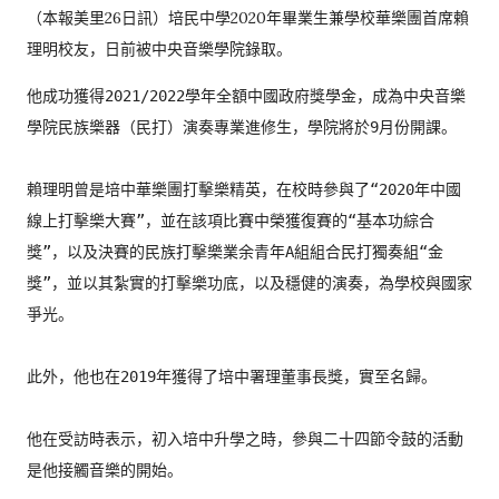
（本報美里26日訊）
培民中學2020年畢業生兼學校華樂團首席賴
理明校友，
日前被中央音樂學院錄取。
他成功獲得2021/2022學年全額中國政府獎學金，
成為中央音樂
學院民族樂器（民打）演奏專業進修生，
學院將於9月份開課。

賴理明曾是培中華樂團打擊樂精英，在校時參與了“
2020年中國
線上打擊樂大賽”，並在該項比賽中榮獲復賽的“
基本功綜合
獎”，
以及決賽的民族打擊樂業余青年A組組合民打獨奏組“金
獎”，
並以其紮實的打擊樂功底，以及穩健的演奏，為學校與國家
爭光。

此外，他也在2019年獲得了培中署理董事長獎，實至名歸。

他在受訪時表示，初入培中升學之時，
參與二十四節令鼓的活動
是他接觸音樂的開始。
