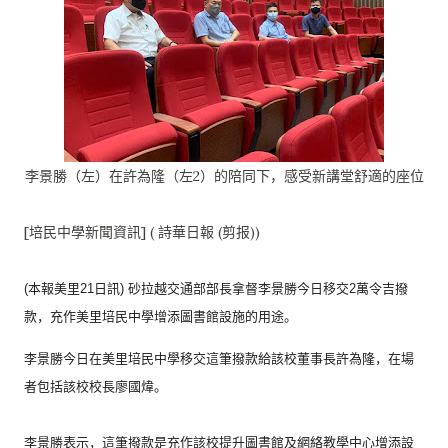
李景勝（左）在許為隆（左2）的陪同下，感受新講堂舒適的座位
[培民中學新聞資訊] ( 詩華日報 (剪报))
(本報美里21日訊) 砂拉越交通部部長拿督李景勝今日移交2萬令吉撥
款，
充作美里培民中學增添圖書館設施的用途。
李景勝今日在美里培民中學移交這筆撥款給該校董事長許為隆，
在場
者包括該校校長廖國煒。
李景勝表示，
這筆撥款是充作該校提升圖書館及網絡教學中心增添設