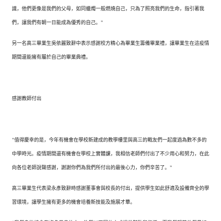
識，他們更像是我們的父母，如同蠟燭一般燃燒自己，只為了照亮我們的生命，指引著我
們，讓我們有朝一日能成為優秀的自己。”
另一名高三畢業生吳依麗致辭中表示感謝校方精心為畢業生籌備畢業禮，讓畢業生在這疫情
期間還能擁有屬於自己的畢業典禮。
感謝教師付出
“值得慶幸的是，今年有機會在學校新建成的教學樓里與高三的戰友們一起度過為數不多的
中學時光。疫情期間還有機會在學校上實體課，我相信老師們付出了不少用心和努力，在此
向各位老師說聲感謝，謝謝你們為我們所付出的最後心力，你們辛苦了。”
高三畢業生代表梁永彥致辭時感謝董事會與校長的付出，提供學生如此舒適及設備齊全的學
習環境，讓學生擁有更多的機會培養新技能及施展才華。