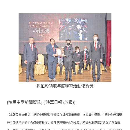
賴恒毅領取年度聯育活動優秀獎
[培民中學新聞資訊] ( 詩華日報 (剪报))
（本報美里30日訊）培民中學校長廖國煒在該校畢業典禮上向畢業生道謝。“感謝你們和學
校共同攜手走過了六個春夏秋冬，並且見證著彼此的成長，希望大家把握好眼前的所有機