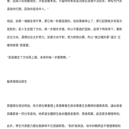
會，因為只有把握現在，才能掌握未來。不論你的未來是功成名就或平淡如水，學校大門永
遠為你打開，因為你是培中人。”
他說，如果一塊錶走得不準，那它每一秒都是錯的，但如果錶停止了，那它起碼每天有兩次
是對的；若人生走錯了方向，將一步錯步步錯，所以不要過於固執，該停下時就停下，重新
定位方向，選擇往往大於努力。如果方向不對，努力終將白費，所以“做正確的事”遠比“正
確地做事”更重要。
“若是確定了方向再上路，未來的每一步都算數。”
擬表揚傑出師生
廖國煒在受訪時說，校方想在畢業禮上表揚畢業生與非畢業生及教師的優異表現，讓出席者
與獲獎者一同分享喜悅。他希望全體師生能向獲獎者看齊，再接再厲，創造更多輝煌時刻。
此外，學生代表劉力揚在致辭時不忘感謝師恩。“對於我來說，培中的教師並不僅僅傳授知