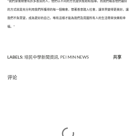
“我們身後總會有許多善良的人，他們以不同的方式提供幫助和指導，而我們報答他們最好
的方式就是充分利用我們所獲得的每一個機會，懷著善意踏入社會，讓世界變得更美好。讓
我們不負眾望，成為更好的自己，唯有這樣才能為我們及周圍所有人的生活帶來快樂和幸
福。”
LABELS:
培民中學新聞資訊
PEI MIN NEWS
共享
评论