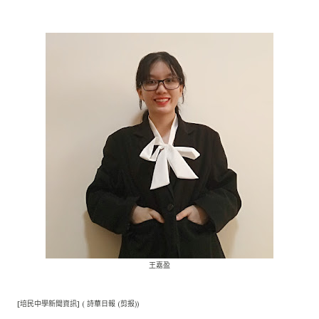
王嘉盈
[培民中學新聞資訊] ( 詩華日報 (剪报))