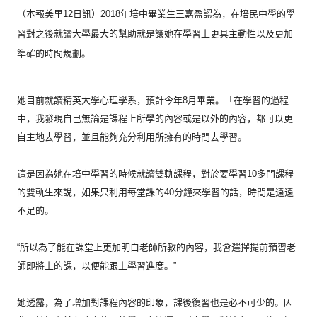
（本報美里12日訊）2018年培中畢業生王嘉盈認為，
在培民中學的學
習對之後就讀大學最大的幫助就是讓她在學習上更具
主動性以及更加
準確的時間規劃。
她目前就讀精英大學心理學系，預計今年8月畢業。「
在學習的過程
中，
我發現自己無論是課程上所學的內容或是以外的內容，
都可以更
自主地去學習，並且能夠充分利用所擁有的時間去學習。
這是因為她在培中學習的時候就讀雙軌課程，
對於要學習10多門課程
的雙軌生來說，
如果只利用每堂課的40分鐘來學習的話，時間是遠遠
不足的。
“所以為了能在課堂上更加明白老師所教的內容，
我會選擇提前預習老
師即將上的課，以便能跟上學習進度。”
她透露，為了增加對課程內容的印象，課後復習也是必不可少的。
因