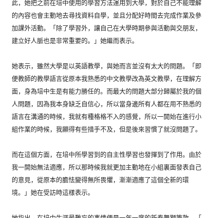
此，她把之前在培中使用的學習方法運用到大學，
對於自己不能理解
的內容也會主動地去尋找資料自學，
並且分配好時間去完成作業及參
加課外活動。「除了學習外，
讓自己在大學時期參與活動與交朋友，
建立好人脈也是非常重要的。
」她繼而表示。
她表示，雖然大學是以英語教學，與她而言並沒有太大的問題。「
即
便教師的教學語言從原本我熟悉的中文教學改為英文教學，
在理解方
面，身為培中生是有能力勝任的。
而最大的問題大部分歸屬於我的個
人問題，因為我本身缺乏自信心，
所以當身邊所有人都在用不熟悉的
語言在溝通的時候，
我就有種格格不入的感覺，所以一開始在進行小
組作業的時候，
我顯得有些措手不及，但是後來習慣了就沒問題了。
而在這個方面，在培中所學習到的自主性學習也發揮到了作用。
由於
我一開始無法適應，
所以那時候我就更加主動地在小組裏面發表自己
的意見，
從原本的膽怯變得無所畏懼，漸漸適應了這個全新的環
境。」
她在受訪時這樣表示。
她指出，在培中生涯最難忘的事情便是一年一度的新春舞獅籌款。「