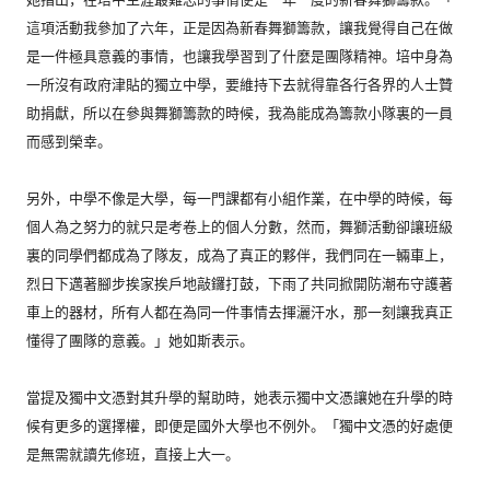
這項活動我參加了六年，正是因為新春舞獅籌款，
讓我覺得自己在做
是一件極具意義的事情，
也讓我學習到了什麼是團隊精神。
培中身為
一所沒有政府津貼的獨立中學，
要維持下去就得靠各行各界的人士贊
助捐獻，
所以在參與舞獅籌款的時候，
我為能成為籌款小隊裏的一員
而感到榮幸。
另外，中學不像是大學，每一門課都有小組作業，在中學的時候，
每
個人為之努力的就只是考卷上的個人分數，然而，
舞獅活動卻讓班級
裏的同學們都成為了隊友，成為了真正的夥伴，
我們同在一輛車上，
烈日下邁著腳步挨家挨戶地敲鑼打鼓，
下雨了共同掀開防潮布守護著
車上的器材，
所有人都在為同一件事情去揮灑汗水，
那一刻讓我真正
懂得了團隊的意義。」她如斯表示。
當提及獨中文憑對其升學的幫助時，
她表示獨中文憑讓她在升學的時
候有更多的選擇權，
即便是國外大學也不例外。「獨中文憑的好處便
是無需就讀先修班，
直接上大一。