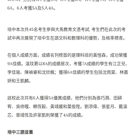
6A，6人考獲5A及5人4A。
培中本次共45名考生參與大馬教育文憑考試, 考生們在此次的考
試中再次展現了培中生在語文科和數理科的優勢，
及格率標青。
在個人成績方面，成績名列榜首的是理科班的黃愷森，
成功榮獲
9A佳績。溫玟莙以8A的成績居次，
考獲7A成績的學生有江芷兒、
李佳瑜、陳禎睿和沈欣楓；
獲得6A佳績的學生包括沈雨棠、林嘉
妍和王凱麟。
該校此次共有6人獲得5A優異成績，他們分別為張巧漪、田耕
宥、
吳修瞳、賴恆毅、黃靖媛和葉俊陞。劉添偉、張星月、戴溫
芯、
曾靖恆及許家凱則榮獲了4A的成績。
培中三語並重