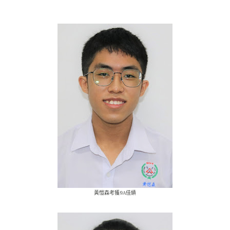
黃愷森考獲9A佳績