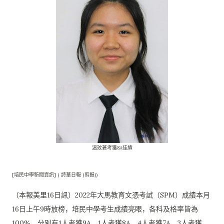
溫玟莙考獲8A佳績
[培民中學新聞資訊] ( 詩華日報 (剪报))
（本報美里16日訊）2022年大馬教育文憑考試（SPM）
成績本月
16日上午9時放榜，培民中學考生成績亮眼，
各科及格率皆為
100%，分別有1人考獲9A，1人考獲8A，
4人考獲7A，3人考獲