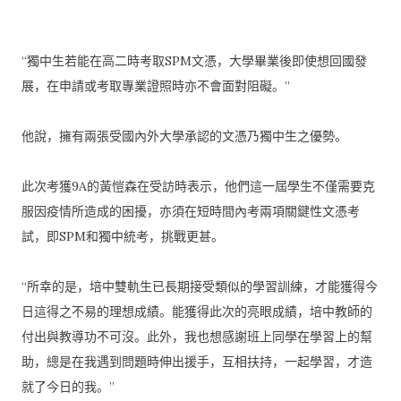
“獨中生若能在高二時考取SPM文憑，
大學畢業後即使想回國發
展，
在申請或考取專業證照時亦不會面對阻礙。”
他說，擁有兩張受國內外大學承認的文憑乃獨中生之優勢。
此次考獲9A的黃愷森在受訪時表示，
他們這一屆學生不僅需要克
服因疫情所造成的困擾，
亦須在短時間內考兩項關鍵性文憑考
試，即SPM和獨中統考，
挑戰更甚。
“所幸的是，培中雙軌生已長期接受類似的學習訓練，
才能獲得今
日這得之不易的理想成績。能獲得此次的亮眼成績，
培中教師的
付出與教導功不可沒。此外，
我也想感謝班上同學在學習上的幫
助，
總是在我遇到問題時伸出援手，互相扶持，一起學習，
才造
就了今日的我。”