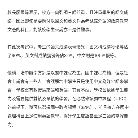
校長廖國煒表示，校方一向強調三語並重，且注重學生的語文成
績，
因此即使是要應付以國文和英文作為考試媒介語的政府教育
文憑的科
目，對該校學生來說亦不是件難事。
在此次考試中，考生的語文成績表現優異，
國文科成績獲優等佔
了90%，英文科成績獲優等佔83%，
中文則是100%優等。
他稱，培中辦學方針是以獨中課程為主，國中課程為輔，
但是社
會上尚會有一些人士會誤解培中學生只是使用中文為媒介語來
學
習，學校沒有教授馬來語和英語。其實不然，
學校會依據學生能
力及需要提供雙軌及單軌的學習，
在必然修讀獨中課程（UEC）
的前提下，
還可以選擇國中政考課程（SPM），
並且校方在國中
數理科目上是使用英語教學，
提升學生雙語甚至是三語的掌握能
力。