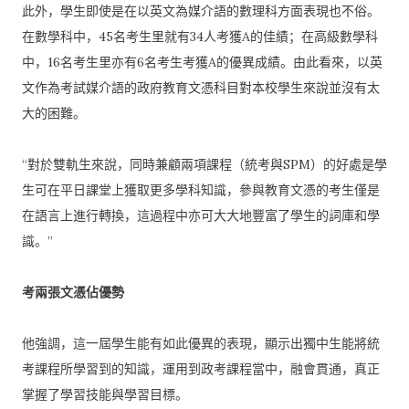
此外，學生即使是在以英文為媒介語的數理科方面表現也不俗。
在數學科中，45名考生里就有34人考獲A的佳績；
在高級數學科
中，16名考生里亦有6名考生考獲A的優異成績。
由此看來，
以英
文作為考試媒介語的政府教育文憑科目對本校學生來說並沒有太
大的困難。
“對於雙軌生來說，同時兼顧兩項課程（統考與SPM）
的好處是學
生可在平日課堂上獲取更多學科知識，
參與教育文憑的考生僅是
在語言上進行轉換，
這過程中亦可大大地豐富了學生的詞庫和學
識。”
考兩張文憑佔優勢
他強調，這一屆學生能有如此優異的表現，
顯示出獨中生能將統
考課程所學習到的知識，運用到政考課程當中，
融會貫通，真正
掌握了學習技能與學習目標。