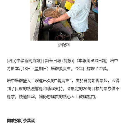
炒配料
[培民中學新聞資訊] ( 詩華日報 (剪报))
（本報美里13日訊）培中
將於本月18日（星期日）舉辦義賣會，
今年目標增至27萬。
培中舉辦盛大且睽違已久的“義賣會”，由於自開始售票起，
即得
到了民眾的熱烈響應和踴躍支持，
令原定的20萬目標的票券供不
應求，快速售罄，
讓仍想購買的熱心人士欲購無門。

開放預訂茶葉蛋