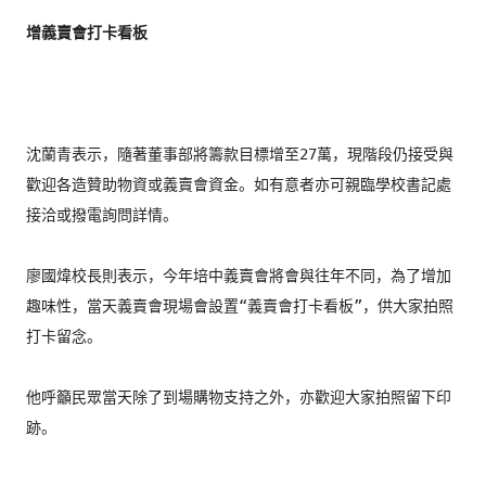
增義賣會打卡看板
沈蘭青表示，隨著董事部將籌款目標增至27萬，
現階段仍接受與
歡迎各造贊助物資或義賣會資金。
如有意者亦可親臨學校書記處
接洽或撥電詢問詳情。

廖國煒校長則表示，今年培中義賣會將會與往年不同，
為了增加
趣味性，當天義賣會現場會設置“義賣會打卡看板”，
供大家拍照
打卡留念。

他呼籲民眾當天除了到場購物支持之外，亦歡迎大家拍照留下印
跡。
