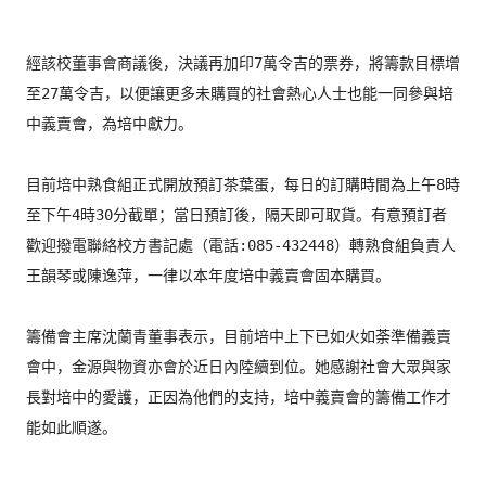
經該校董事會商議後，決議再加印7萬令吉的票券，
將籌款目標增
至27萬令吉，
以便讓更多未購買的社會熱心人士也能一同參與培
中義賣會，
為培中獻力。

目前培中熟食組正式開放預訂茶葉蛋，
每日的訂購時間為上午8時
至下午4時30分截單；當日預訂後，
隔天即可取貨。有意預訂者
歡迎撥電聯絡校方書記處（電話:
085-432448）轉熟食組負責人
王韻琴或陳逸萍，
一律以本年度培中義賣會固本購買。

籌備會主席沈蘭青董事表示，
目前培中上下已如火如荼準備義賣
會中，
金源與物資亦會於近日內陸續到位。
她感謝社會大眾與家
長對培中的愛護，正因為他們的支持，
培中義賣會的籌備工作才
能如此順遂。
