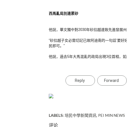
西馬亂局別連累砂
他說，
華文獨中對2030年砂拉越達致先進發展
“砂拉越子女必需切記已故阿迪南的一句話‘要好
民即可。”
他說，過去5年大馬混亂的政局出現3位首相，
Reply
Forward
LABELS:
培民中學新聞資訊
PEI MIN NEWS
评论