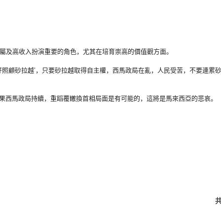
州屬及高收入扮演重要的
角色，尤其在培育崇高的價值觀方面。
好照顧砂拉越’，
只要砂拉越取得自主權，西馬政局在亂，人民受苦，
不要連累
如果西馬政局持續，
重蹈覆轍換首相局面是有可能的，這將是馬來西亞的悲哀。