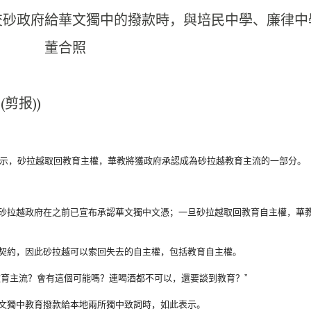
交砂政府給華文獨中的撥款時，與培民中學、廉律中
董合照
(剪报))
示，
砂拉越取回教育主權，
華教將獲政府承認成為砂拉越教育主流的一部分。
砂拉越政府在之前已宣布承認華文獨中文憑；
一旦砂拉越取回教育自主權，華
契約，
因此砂拉越可以索回失去的自主權，包括教育自主權。
教育主流？
會有這個可能嗎？連喝酒都不可以，還要談到教育？”
文獨中教育撥款給本
地兩所獨中致詞時，如此表示。