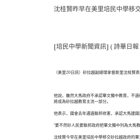
沈桂賢昨早在美里培民中學移
[培民中學新聞資訊] ( 詩華日報 
（美里20日訊）砂拉越副總理拿督斯里沈桂賢表
他說，雖然大馬政府不承認華文獨中教育，
不過
將成為砂拉越教育主流一部分。
他表示，國會去年通過聯邦修憲，承認大馬建國
“要不然砂人民要聯邦政府把華文獨中列為大馬
沈桂賢今早在美里培民中學移交砂拉越政府的華