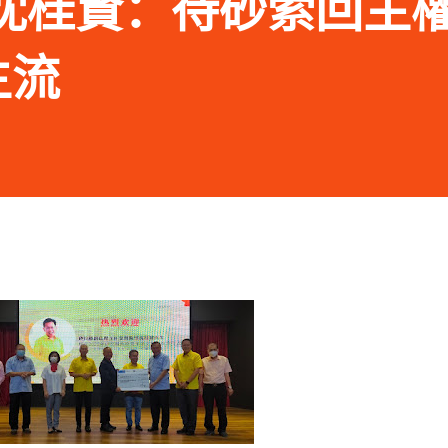
.20 沈桂賢：待砂索回主
主流