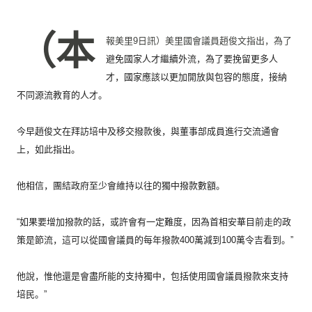
（本
報美里9日訊）美里國會議員趙俊文指出，
為了
避免國家人才繼續外流，為了要挽留更多人
才，
國家應該以更加開放與包容的態度，接納
不同源流教育的人才。
今早趙俊文在拜訪培中及移交撥款後，
與董事部成員進行交流通會
上，如此指出。
他相信，團結政府至少會維持以往的獨中撥款數額。
“如果要增加撥款的話，或許會有一定難度，
因為首相安華目前走的政
策是節流，
這可以從國會議員的每年撥款400萬減到100萬令吉看到。”
他說，惟他還是會盡所能的支持獨中，
包括使用國會議員撥款來支持
培民。”