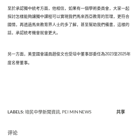
至於承認獨中統考方面，他相信，如果有一個學術委員會，
大家一起
探討怎樣能夠讓獨中課程可以實現我們馬來西亞教育的哲理
，更符合
國情，再透過馬來教育界人士的多了解，
甚至幫助我們備書，這樣的
話，承認統考機會就會更大。
另一方面，
美里國會議員趙俊文也受培中董事部委任為2023至2025年
度
名譽董事。
LABELS:
培民中學新聞資訊
PEI MIN NEWS
共享
评论