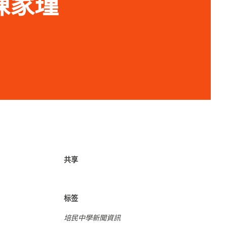
倪陳家瑾
共享
标签
培民中學新聞資訊