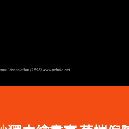
跳至主要内容
 Association (1993) www.peimin.net