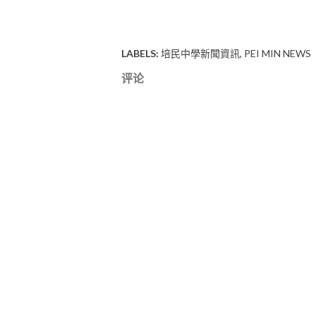
LABELS:
培民中學新聞資訊
PEI MIN NEWS
评论