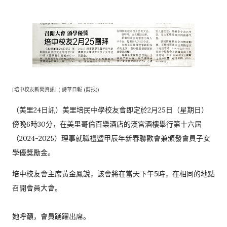
[培中校友新聞資訊] ( 詩華日報 (剪报))
（美里24日訊）美里培民中學校友會即定於2月25日（
星期日）
傍晚6時30分，
在美里哥倫百樂酒店的漢宮酒樓舉行第十六屆
（2024-
2025）
理事就職禮暨甲辰年新春聯歡會兼頒發會員子女
學優獎勵金。
培中校友會主席黃金鳳說，該會將在當天下午5時，
在相同的地點
召開會員大會。

她呼籲，會員踴躍出席。
