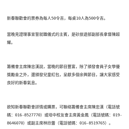
新春聯歡會的票券為每人50令吉，每桌10人為500令吉。

當晚見證理事宣誓就職儀式的主賓，是砂旅遊部副部長拿督陳超
耀。

籌備會主席陳忠漢說，當晚的節目豐富，
除了頒發會員子女學優
獎勵金之外，還頒發兒童紅包，
呈獻多個余興節目，讓大家感受
良好的新春氣息。

欲知新春聯歡會詳情或購票，可聯絡籌備會主席陳忠漢（電話號
碼：
016-8527770）或培中校友會主席黃金鳳（電話號碼：
019-
8646070）或副主席林欣蕾（電話號碼：016-
8519765）。