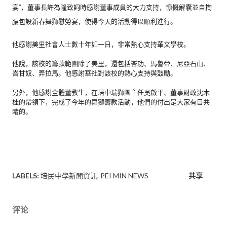
宴”，
董事長許為隆致詞時感謝董事成員的大力支持，
慷慨解囊並自掏
腰包設新春舞獅慰勞宴，
使得今天的活動得以順利進行。
他感謝美里社會人士數十年如一日，非常熱心支持華文學校。
他說，該校的籌款範圍除了美里，還包括峇功、馬魯帝、尼亞石山、
峇甘奴、弄拉馬。他感謝華社對該校的熱心支持與鼓勵。
另外，他感謝全體董教生，在培中瑞獅團主任吳啟平、
董事財政沈木
桂的帶領下，完成了今年的舞獅籌款活動，
他們的付出是大家有目共
睹的。
LABELS:
培民中學新聞資訊
PEI MIN NEWS
共享
评论