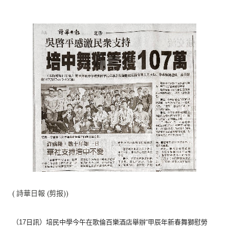
( 詩華日報 (剪报))
（17日訊）培民中學今午在歌倫百樂酒店舉辦“
甲辰年新春舞獅慰勞