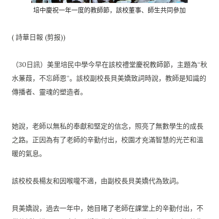
培中慶祝一年一度的教師節，該校董事、師生共同參加
( 詩華日報 (剪报))
（30日訊）美里培民中學今早在該校禮堂慶祝教師節，
主題為“秋
水蒹葭，不忘師恩”。該校副校長貝美嬌致詞時說，
教師是知識的
傳播者、靈魂的塑造者。
她說，老師以無私的奉獻和堅定的信念，
照亮了無數學生的成長
之路。正因為有了老師的辛勤付出，
校園才充滿智慧的光芒和溫
暖的氣息。
該校校長楊友和因喉嚨不適，由副校長貝美嬌代為致詞。
貝美嬌說，過去一年中，她目睹了老師在課堂上的辛勤付出，
不