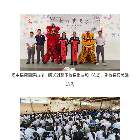
培中瑞獅團演出後，贈送對聯予校長楊友和（右2)、
副校長貝美嬌
（左3）