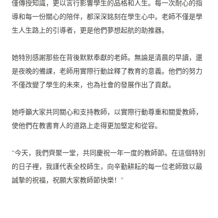
僅傳授知識，更以言行影響學生的品格和人生。
每一次耐心的指
導和每一份關心的陪伴，都深深銘刻在學生心中。
老師不僅是學
生人生路上的引導者，更是他們夢想起航的助推器。
她特別感謝那些在背後默默奉獻的老師。無論是清晨的早讀，
還
是夜晚的備課，老師用實際行動詮釋了教育的意義。
他們的努力
不僅改變了學生的未來，也為社會的發展作出了貢獻。
她呼籲大家共同關心和支持教師，以實際行動尊重和關愛教師，
使他們在教書育人的道路上走得更加堅定和從容。
“今天，我們齊聚一堂，共同慶祝一年一度的教師節。
在這個特別
的日子裡，我謹代表全校師生，
向辛勤耕耘的每一位老師致以最
誠摯的祝福，祝願大家教師節快樂！
”