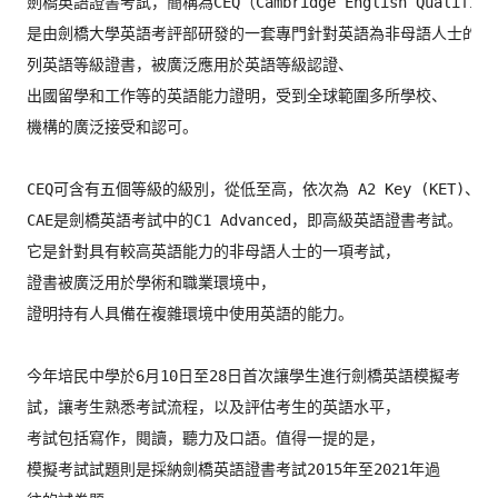
劍橋英語證書考試，簡稱為CEQ（Cambridge English Qualificat
是由劍橋大學英語考評部研發的一套專門針對英語為非母語人士的系
列英語等級證書，被廣泛應用於英語等級認證、
出國留學和工作等的英語能力證明，受到全球範圍多所學校、
機構的廣泛接受和認可。

CEQ可含有五個等級的級別，從低至高，依次為 A2 Key (KET)、B1 Prelimi
CAE是劍橋英語考試中的C1 Advanced，即高級英語證書考試。
它是針對具有較高英語能力的非母語人士的一項考試，
證書被廣泛用於學術和職業環境中，
證明持有人具備在複雜環境中使用英語的能力。

今年培民中學於6月10日至28日首次讓學生進行劍橋英語模擬考
試，讓考生熟悉考試流程，以及評估考生的英語水平，
考試包括寫作，閱讀，聽力及口語。值得一提的是，
模擬考試試題則是採納劍橋英語證書考試2015年至2021年過