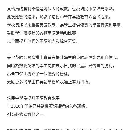
貝怡貞的勝利不僅是她個人的成就，也為培民中學增光添彩。
此次比賽的結果，彰顯了培民中學在英語教育方面的成果。
學校長期以來重視英語教學，為學生提供優質的學習資源和平臺，
鼓勵學生積極參與各類英語活動和比賽，
以全面提升他們的英語能力和綜合素質。

美里英語公開演講比賽旨在提升學生的英語表達能力和自信心，
同時為熱愛英語的學生提供展示自我的平臺。貝怡貞的勝利，
為全市學生樹立了一個優秀的榜樣，
激勵更多的學生在英語學習和表達上努力拼搏。

培民中學為提升英語教育水平，
自2018年開始已將劍橋英語課程納入各班級，
列為必修課教材之一。
