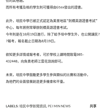
往的試卷題。
而所有考獲及格的學生則可獲得由Gtex發出的證書。

此外，培民中學已被正式認定為美里地區“劍橋英語證書考試”
中心，每年將例常舉辦劍橋英語證書考試。
今年則是在10月19日進行，除了給予培中學生外，也公開讓民?
?報考，報名截止日期為8月19日。

欲知更多詳情或報考者，可於學校上課時間致電085-
432448，向負責老師江雲花諮詢即可。

未來，培民中學鼓勵更多學生參與類似的比賽和活動中，
為他們的全面發展創造更多機會和平臺。

LABELS:
培民中學新聞資訊
PEI MIN NEWS
共享