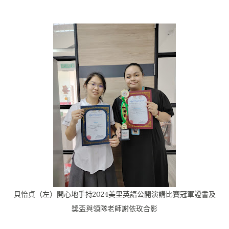
貝怡貞（左）開心地手持2024美里英語公開演講比賽冠軍證書及
獎盃與領隊老師謝依玫合影