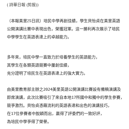
( 詩華日報 (剪报))
（本報美里25日訊）培民中學再創佳績，
學生貝怡貞在美里英語
公開演講比賽中表現出色，榮獲冠軍。
這一勝利再次展示了培民
中學學生在英語表達上的卓越能力。
多年來，培民中學一直致力於培養學生的英語能力，
其學生在各類英語競賽中屢創佳績，
充分證明了培民生在英語表達上的強大實力。

由美里教育部主辦之2024美里英語公開演講比賽設有備稿演講及
即席演講，此次比賽吸引了來自本地17所國中和獨中的學生參賽，
競爭激烈。貝怡貞憑藉流利的英語表達和出色的演講技巧，
在17位參賽者中脫穎而出，贏得了評委們的一致好評，
為培民中學爭得了榮譽。
