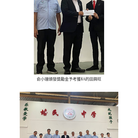
俞小珊頒發獎勵金予考獲8A的田興旺