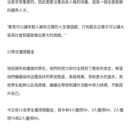
也是非常重要的。
因此需要注重自身人格的培養，成為一個全面發展
的優秀人才。
“教育可以讓年輕人擁有正確的人生價值觀，
只有觀念正確才可以讓大
家為社會和國家做出更大的貢獻。”
11學生獲獎勵金
他祝賀所有獲獎的學生，他們的努力和付出得到了應有的肯定，
希望
他們繼續保持這種良好的學習態度，再接再厲，
爭取更大的進步。其
他學生能夠以此為榜樣，
繼續在學術和課外活動中努力拼搏，不斷提
升自己。
今日有11名學生獲得獎勵金，其中有4人獲得5A、
3人獲得6A、2人獲
得7A和2人獲得8A。