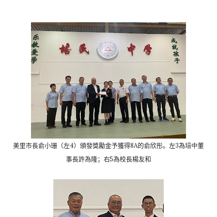
美里市長俞小珊（左4）頒發獎勵金予獲得8A的俞欣彤。
左3為培中董
事長許為隆；右5為校長楊友和