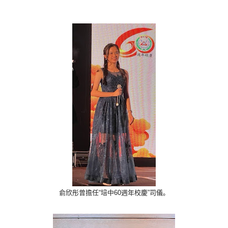
俞欣彤曾擔任“培中60週年校慶”司儀。