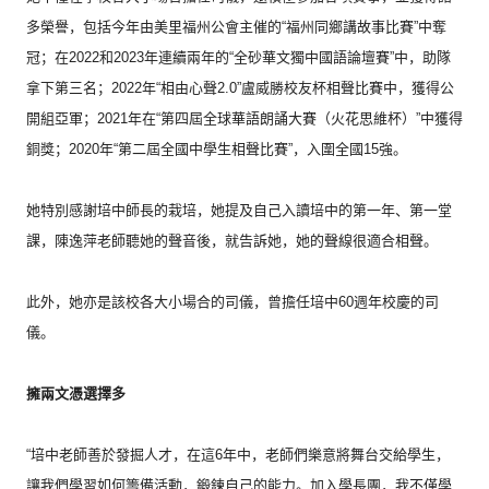
多榮譽，包括今年由美里福州公會主催的“
福州同鄉講故事比賽”中奪
冠；
在2022和2023年連續兩年的“全砂華文獨中國語論壇賽”
中，助隊
拿下第三名；2022年“相由心聲2.0”
盧威勝校友杯相聲比賽中，獲得公
開組亞軍；2021年在“
第四屆全球華語朗誦大賽（火花思維杯）”中獲得
銅獎；
2020年“第二屆全國中學生相聲比賽”，入圍全國15強。
她特別感謝培中師長的栽培，她提及自己入讀培中的第一年、
第一堂
課，陳逸萍老師聽她的聲音後，就告訴她，
她的聲線很適合相聲。
此外，她亦是該校各大小場合的司儀，
曾擔任培中60週年校慶的司
儀。
擁兩文憑選擇多
“培中老師善於發掘人才，在這6年中，
老師們樂意將舞台交給學生，
讓我們學習如何籌備活動，
鍛鍊自己的能力。加入學長團，我不僅學