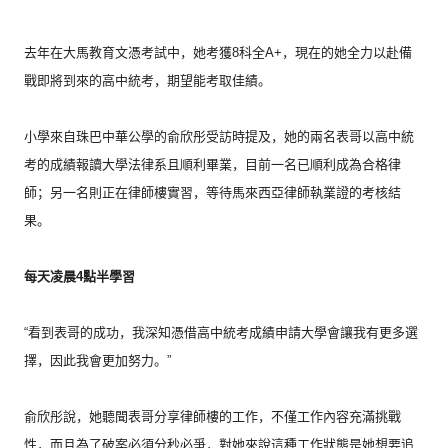
去年在大馬教育文憑考試中，她考獲8科全A+，
現在的她全力以赴備
戰即將到來的高中統考，期望能考取佳績。
小學來自珠巴中華公學的俞欣彤受訪時提及，
她的兩名表哥以高中統
考的成績報讀大學法律系且順利畢業，
目前一名已順利成為合格律
師；另一名則正在律師樓實習，
等待馬來西亞律師執業證的考核結
果。
每天凌晨4點半學習
“看到表哥的成功，
我深知憑借高中統考成績申請大學會讓我有更多選
擇，
因此我會更加努力。”
俞欣彤說，她聽聞表哥分享律師樓的工作，
不僅工作內容充滿挑戰
性，而且為了破案必須分秒必爭，
對她來說這種工作狀態是她想要追