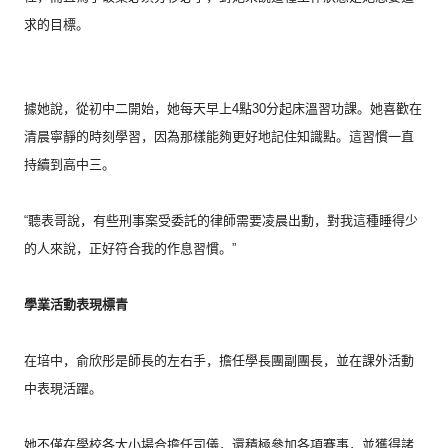
求的目標。
據她說，從初中二開始，她每天早上4點30分起床溫習功課。
她喜歡在
清晨寧靜的時刻學習，因為那樣能夠更好地記住知識點。
這習慣一直
持續到高中三。
“聽表哥說，有些刑事案受委託的律師需要凌晨出動，
對我這種睡得少
的人來說，正好符合我的作息習慣。”
學業活動表現標青
在培中，俞欣彤是師長的左右手，擔任學長團副團長，
並在課外活動
中表現活躍。
她不僅在學校各大小場合擔任司儀，還積極參加各項賽事，
並獲得諸