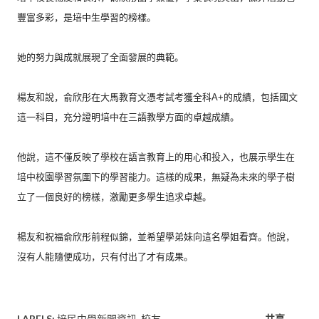
豐富多彩，是培中生學習的榜樣。
她的努力與成就展現了全面發展的典範。
楊友和說，俞欣彤在大馬教育文憑考試考獲全科A+的成績，
包括國文
這一科目，充分證明培中在三語教學方面的卓越成績。
他說，這不僅反映了學校在語言教育上的用心和投入，
也展示學生在
培中校園學習氛圍下的學習能力。這樣的成果，
無疑為未來的學子樹
立了一個良好的榜樣，激勵更多學生追求卓越。
楊友和祝福俞欣彤前程似錦，並希望學弟妹向這名學姐看齊。他說，
沒有人能隨便成功，只有付出了才有成果。
LABELS:
培民中學新聞資訊
校友
共享