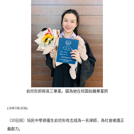
俞欣彤即將高三畢業。圖為她在校園拍攝畢業照
(( 詩華日報 (剪报))
（10日訊）培民中學資優生俞欣彤有志成為一名律師，
為社會維護正
義獻力。