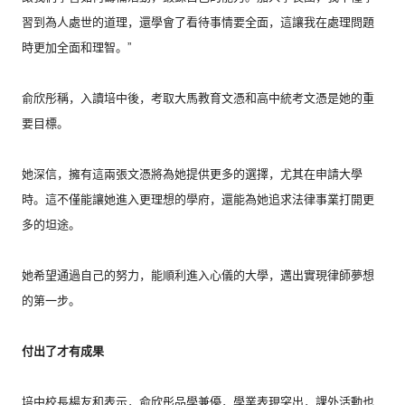
習到為人處世的道理，
還學會了看待事情要全面，這讓我在處理問題
時更加全面和理智。”
俞欣彤稱，入讀培中後，
考取大馬教育文憑和高中統考文憑是她的重
要目標。
她深信，擁有這兩張文憑將為她提供更多的選擇，
尤其在申請大學
時。這不僅能讓她進入更理想的學府，
還能為她追求法律事業打開更
多的坦途。
她希望通過自己的努力，能順利進入心儀的大學，
邁出實現律師夢想
的第一步。
付出了才有成果
培中校長楊友和表示，俞欣彤品學兼優，學業表現突出，
課外活動也