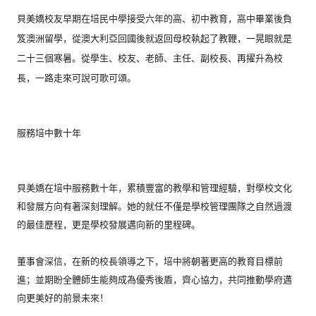
貝美嬌校友早期在培民中學接受六年的高、初中教育，
高中畢業後負
笈澳洲留學，
從澳大利亞回國後就返回母校執起了教鞭，
一晃眼就是
二十三個寒暑。從學生、校友、老師、主任、副校長、
再擢升為校
長，一路走來可說可歌可頌。
服務培中數十年
貝美嬌在培中服務數十年，累積豐富的教學和管理經驗，
對學校文化
和發展方向有著深刻理解。
她的就任不僅是學校管理團隊之自然過渡
的最佳歷程，
更是學校發展邁向新的里程碑。
董事會深信，在新的校長領導之下，
培中將朝著更高的教育目標前
進；
並期盼全體師生能夠成為優秀後盾，齊心協力，
共同推動學府邁
向更美好的前景未來！