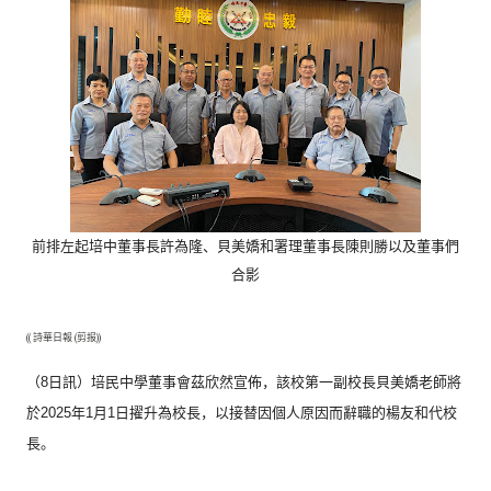
前排左起培中董事長許為隆、
貝美嬌和署理董事長陳則勝以及董事們
合影
(( 詩華日報 (剪报))
（8日訊）培民中學董事會茲欣然宣佈，
該校第一副校長貝美嬌老師將
於2025年1月1日擢升為校長，
以接替因個人原因而辭職的楊友和代校
長。