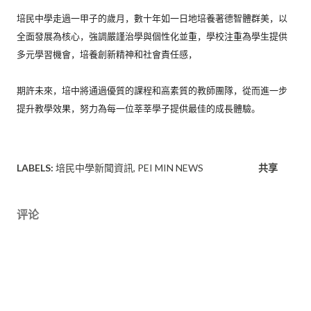
培民中學走過一甲子的歲月，數十年如一日地培養著德智體群美，
以
全面發展為核心，強調嚴謹治學與個性化並重，
學校注重為學生提供
多元學習機會，培養創新精神和社會責任感，
期許未來，培中將通過優質的課程和高素質的教師團隊，
從而進一步
提升教學效果，
努力為每一位莘莘學子提供最佳的成長體驗。
LABELS:
培民中學新聞資訊
PEI MIN NEWS
共享
评论