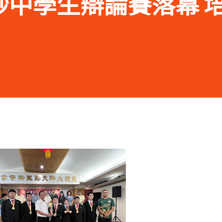
.27砂中學生辯論賽落幕 