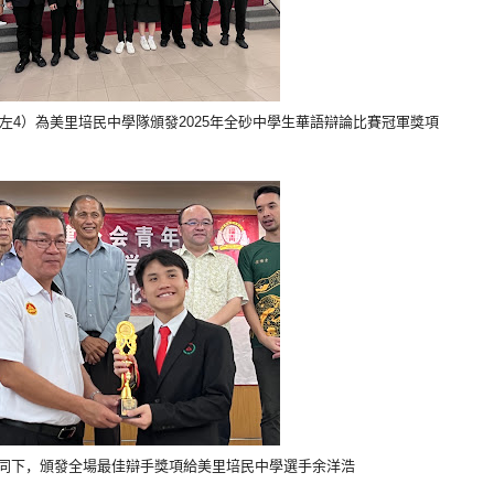
左4）
為美里培民中學隊頒發2025年全砂中學生華語辯論比賽冠軍獎項
同下，
頒發全場最佳辯手獎項給美里培民中學選手余洋浩