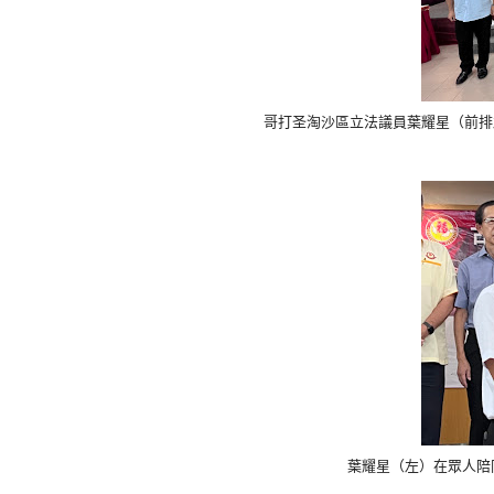
哥打圣淘沙區立法議員葉耀星（前排
葉耀星（左）在眾人陪