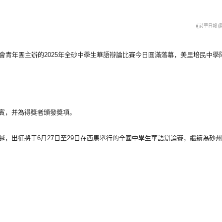
(( 詩華日報 (
會青年團主辦的2025年全砂中學生華語辯論比賽今日
圓滿落幕，美里培民中學
賓，
并為得獎者頒發獎項。
越，
出征將于6月27日至29日在西馬舉行的全國中學生華語辯論賽，
繼續為砂州