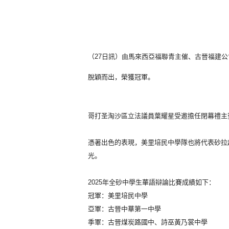
（27日訊）由馬來西亞福聯青主催、
古晉福建公
脫穎而出，榮獲冠軍。
哥打圣淘沙區立法議員葉耀星受邀擔任閉幕禮主
憑著出色的表現，美里培民中學隊也將代表砂拉
光。
2025年全砂中學生華語辯論比賽成績如下：
冠軍：美里培民中學
亞軍：古晉中華第一中學
季軍：古晉煤炭路國中、詩巫黃乃裳中學