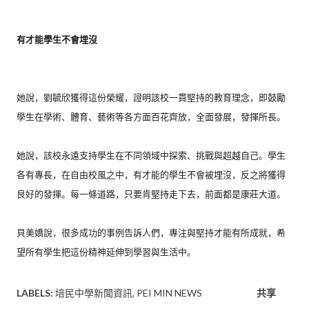
有才能學生不會埋沒
她說，劉毓欣獲得這份榮耀，證明該校一貫堅持的教育理念，
即鼓勵
學生在學術、體育、藝術等各方面百花齊放，全面發展，
發揮所長。
她說，該校永遠支持學生在不同領域中探索、挑戰與超越自己。
學生
各有專長，在自由校風之中，有才能的學生不會被埋沒，
反之將獲得
良好的發揮。每一條道路，只要肯堅持走下去，
前面都是康莊大道。
貝美嬌說，很多成功的事例告訴人們，專注與堅持才能有所成就，
希
望所有學生把這份精神延伸到學習與生活中。
LABELS:
培民中學新聞資訊
PEI MIN NEWS
共享