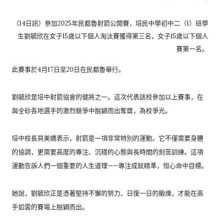
（14日訊）參加2025年民都魯射箭公開賽，
培民中學初中二（1）
班學
生劉毓欣在女子15歲以下個人淘汰賽獲得第三名，
女子15歲以下個人
賽第一名。
此賽事於4月17日至20日在民都魯舉行。
劉毓欣是培中射箭協會的健將之一。這次代表該校參加以上賽事，
在
與全砂各地選手的激烈競爭中脫穎而出奪獎，為校爭光。
培中校長貝美嬌表示，射箭是一項非常特別的運動。
它不僅需要身體
的協調，更需要高度的專注、
沉穩的心態與長時間的刻苦訓練。
這項
運動告訴人們一個重要的人生道理——專注成就精準，
恒心命中目標。
她說，劉毓欣正是憑著堅持不懈的努力、日復一日的鍛煉，
才能在高
手如雲的賽場上脫穎而出。