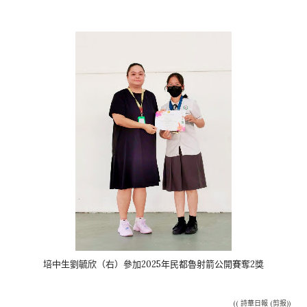
培中生劉毓欣（右）參加2025年民都魯射箭公開賽奪2獎
(( 詩華日報 (剪报))