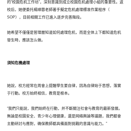
的“
校園危机工作坊”，深刻意識到成立校園危机處理小組的重要性。
返
校后，她便委托楊順蓉老師著手擬定危机處理標准作業程序（
SOP），目前相關工作已進入逐步完善階段。
她希望不僅僅是管理層知道如何處理危机，
而是全体上下都知道危机
發生時，應該怎么做。
須知危機處理
她說，校方經常在周會上提醒學生要自律，因為自律始于思想，
落實
于行動。校方始終相信，教育是根本。
“我們只能說，我們始終在行動，
并不斷關注社會与教育的最新發展。
無論是校園安全、
青少年心理健康，還是网絡輿論等議題，我們都會
主動研討与應對，
确保教師都具備面對挑戰的意識与能力。”