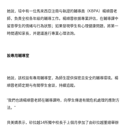
她說，培中有一位馬來西亞注冊与執證的輔導員（KBPA）
楊順蓉老
師，負責全校各年級的輔導工作。楊順蓉依据專業評估，
在輔導課中
留意學生的情緒与行為狀態；
如果發現學生有心理健康問題，將第一
時間通知家長，
并建議進行專業心理咨詢。
設專用輔導室
她說，該校設有專用輔導室，為師生提供保密且安全的輔導環境。
楊
順蓉老師定期与有關學生會談，持續追蹤。
“我們也請楊順蓉老師在輔導課時，
向學生傳達有關危机處理的應對方
法。”
貝美嬌表示，
砂拉越14所獨中校長于上個月參加了由砂拉越董總舉辦