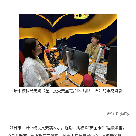
培中校長貝美嬌（左）接受美里電台DJ 周靖（右）的專訪時影
(( 詩華日報 (剪报))
（4日訊）培中校長貝美嬌表示，近期西馬校園“
安全事件”連續爆雷，