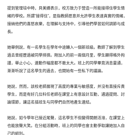
提到管理培中時，貝美嬌表示，
校方致力于營造一所能接得住學生情
緒的學校。所謂“接得住”，
是指教師愿意并允許學生表達真實的情緒，
接納他們的喜怒哀樂，
在理解与支持中，引導他們學習如何調節与成
長。
她舉例說，有一名學生在學年中途轉入一個新班級。
教師了解到學生
過去曾經歷過被同學排擠。剛加入的前一兩個月里，
學生顯得格外拘
謹，舉止小心，連動作幅度都不敢太大。
班上的同學畢竟消息靈通，
漸漸听說了這名學生的過去，
也開始有一些私下的議論。
她說，然而，該校老師展現了高度的專業与敏感度，
并沒有直接斥責
學生，
而是有好几位科任老師在課堂上有意設計互動，通過提問、
討
論環節，讓這名插班生与同學們自然地產生連結。
她說，如今學年已接近尾聲，這名學生不但變得開朗活潑，
在課堂上
也能放聲大笑。在分組活動時，
班上的同學也會主動爭取讓她加入自
己的組別。