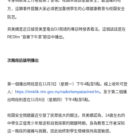
令身為教育工作者提高了警惕。
校園本應該是最安全、最溫暖的地
方，
這類事件提醒大家必須更加重視學生的心理健康教育与校園安全
防范
。
貝美嬌是近日接受美里電台DJ周靖的專訪時發表看法。
這個談話是在
REDfm “音樂下午茶”節目中播出。
次階段訪談明播出
第一個播出時段是在11月3日（星期一）下午4點至5點。
線上收听可登
入：
https://rtmklik.rtm.
gov.my/radio/tempatan/red-fm
。
至于第二個播
出時段則是在11月6日（星期四）下午4點至5點。
校園安全問題最近引發了民眾极大的關注。貝美嬌認為，
14歲左右的
中學生正值青少年叛逆和自我探索的關鍵時期。
身為教育工作者深知
這一階段的複雜与挑戰，
因此始終對學生情緒保持高度敏感。