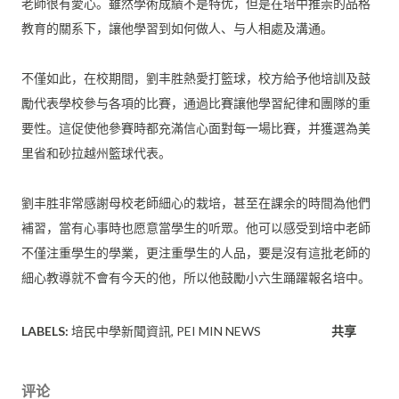
老師很有愛心。雖然學術成績不是特优，
但是在培中推崇的品格
教育的關系下，讓他學習到如何做人、
与人相處及溝通。
不僅如此，在校期間，劉丰胜熱愛打籃球，
校方給予他培訓及鼓
勵代表學校參与各項的比賽，
通過比賽讓他學習紀律和團隊的重
要性。
這促使他參賽時都充滿信心面對每一場比賽，
并獲選為美
里省和砂拉越州籃球代表。
劉丰胜非常感謝母校老師細心的栽培，
甚至在課余的時間為他們
補習，當有心事時也愿意當學生的听眾。
他可以感受到培中老師
不僅注重學生的學業，更注重學生的人品，
要是沒有這批老師的
細心教導就不會有今天的他，
所以他鼓勵小六生踊躍報名培中。
LABELS:
培民中學新聞資訊
PEI MIN NEWS
共享
评论