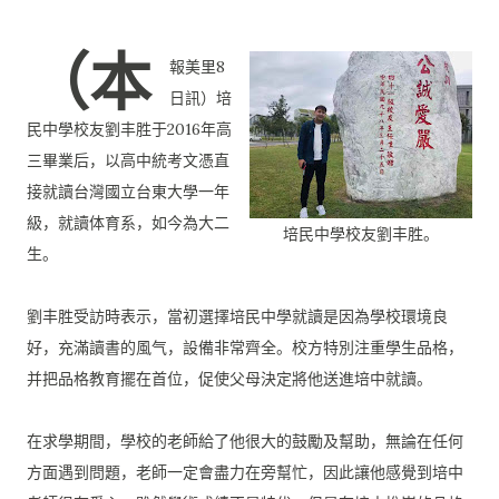
（本
報美里8
日訊）培
民中學校友劉丰胜于2016年高
三畢業后，
以高中統考文憑直
接就讀台灣國立台東大學一年
級，就讀体育系，
如今為大二
培民中學校友劉丰胜。
生。
劉丰胜受訪時表示，當初選擇培民中學就讀是因為學校環境良
好，
充滿讀書的風气，設備非常齊全。校方特別注重學生品格，
并把品格教育擺在首位，促使父母決定將他送進培中就讀。
在求學期間，學校的老師給了他很大的鼓勵及幫助，
無論在任何
方面遇到問題，老師一定會盡力在旁幫忙，
因此讓他感覺到培中