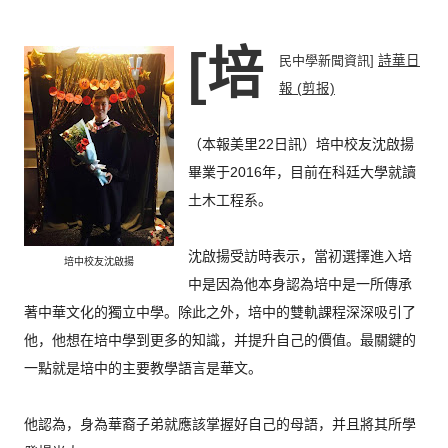
[培
民中學新聞資訊]
詩華日
報 (剪报)
（本報美里22日訊）培中校友沈啟揚
畢業于2016年，
目前在科廷大學就讀
土木工程系。
沈啟揚受訪時表示，
當初選擇進入培
培中校友沈啟揚
中是因為他本身認為培中是一所傳承
著中華文化的獨
立中學。除此之外，培中的雙軌課程深深吸引了
他，
他想在培中學到更多的知識，并提升自己的價值。
最關鍵的
一點就是培中的主要教學語言是華文。
他認為，身為華裔子弟就應該掌握好自己的母語，
并且將其所學