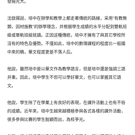
發揚光大。
沈啟揚說，培中在辦學和教學上都走著傳統的路線，采用“
有教無
類，因材施教”的辦學理念，
并根据學生成績的水平分配到雙軌班
級或單軌班級就讀。
正因這種傳統，培中才擁有了與其它學校所
沒有的特色及優勢。
不僅如此，培中的數理課程的程度比一般國
中來的稿，
華文程度更是不落人后。
他說，雖然培中是以華文作為教學語言，
但是培中還是強調三語
并重。因此，培中學生不但可以學好華文，
也可以掌握其它語
文。
他說，學生除了在學業上有良好的表現，
在課外活動上也有不俗
的成績。近年來，
培中生越來越積極參與各式各樣的課外活動，
很多參與比賽的學生脫穎而出，為校爭光。