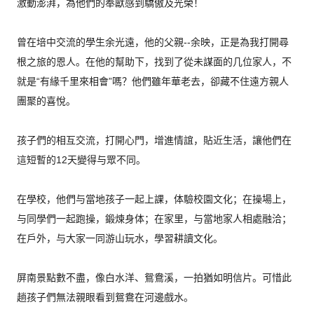
激動澎湃，
為他們的奉獻感到驕傲及光榮！
曾在培中交流的學生余光遠，他的父親--余映，
正是為我打開尋
根之旅的恩人。在他的幫助下，
找到了從未謀面的几位家人，不
就是“有緣千里來相會”嗎？
他們雖年華老去，卻藏不住遠方親人
團聚的喜悅。
孩子們的相互交流，打開心門，增進情誼，貼近生活，
讓他們在
這短暫的12天變得与眾不同。
在學校，他們与當地孩子一起上課，体驗校園文化；在操場上，
与同學們一起跑操，鍛煉身体；在家里，与當地家人相處融洽；
在戶外，与大家一同游山玩水，學習耕讀文化。
屏南景點數不盡，像白水洋、鴛鴦溪，一拍猶如明信片。
可惜此
趟孩子們無法親眼看到鴛鴦在河邊戲水。