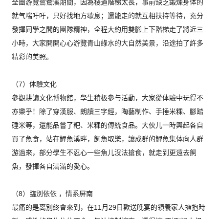
全團游覽鴛鴦溪期間，因為棧道階梯太長，
事前缺乏鍛煉身体的
就气喘吁吁，只好找地方歇息；
還能走的就互相扶持等待，充分
發揮同學之間的團隊精神，
全程大約用雙腳上下階梯走了將近三
小時，
大家開開心心游覽青山綠水的大自然美景，
沿途拍了許多
精彩的美照。
（7）体驗文化
參觀耕讀文化博物館，學生積极參与活動，
大家從体驗中玩得不
亦樂乎！除了穿漢服、朗讀三字經，陶藝制作、
手捶米粿、腳踏
硾米等，還能品嘗了粑、米粿的傳統食品。
大伙儿一時興起各自
買了魚食，站在鯉魚溪畔，飼魚取樂，
讓成群的鯉魚集体向人群
游過來，
部分學生不忍心一些魚儿沒法搶食，就走到更遠去飼
魚，
發揮各自滿滿的愛心。
（8）臨別依依 ，情系屏南
最痛的是离別終會來到，
在11月29日歡送晚宴的領養家人擁抱時