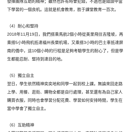
發揮團隊互助的精神；雖然也許有時會犯錯，
不過也是錯誤中當
下學習的一個良机。這就是机會教育，
胜于課堂教育一百次。
（4）耐心和堅持
2018年11月19日，
我們搭乘馬航2個小時從美里飛往吉隆坡，
再
乘搭5小時飛机抵達福州長樂机場，
又乘搭3小時的巴士車抵達屏
南的僑中，
這10個小時的行程是足夠考驗學生的耐心了，但是學
生都能忍耐、
堅持到達目的地。
（5）獨立自主
翌日，學生依然精神奕奕地和同學一起到校上課。
無論來回走路
上學、用餐、逛街、購物全都是自行處理，
甚至還有為自己家人
購買衣服，同時也會學習分配花費、
學習如何安排時間，學生在
當中學會了獨立自主。
（6）互助精神