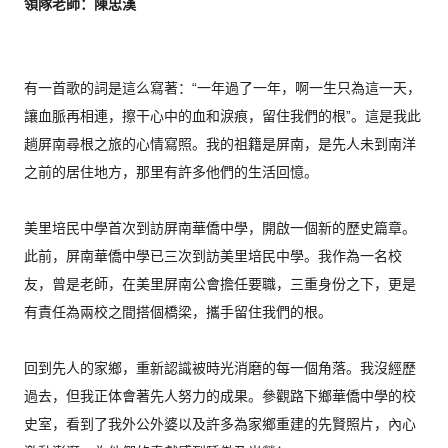
領隊老師：陳忠漢
有一首歌的詞是這么寫著：“一年過了一年，啊一生只為這一天，
讓血脈再相連，擦干心中的血和淚痕，留住我們的根”。
這是我此
趟屏南尋根之旅的心情寫照。我的祖籍是屏南，
是先人未到南洋
之前的居住地方，那里有許多他們的生活回憶。
美里培民中學首次到訪屏南華僑中學，開啟一個新的歷史篇章。
此前，屏南華僑中學已三次到訪美里培民中學。我作為一名校
友，
曾是老師，在美里屏南公會擔任要職，三重身份之下，
更是
有責任為兩校之間搭個橋梁，攜手留住我們的根。
回到先人的家鄉，重新認識被時光消磨的每一個角落。
我沒經歷
過去，但我正体會著先人努力的成果。
參觀路下鄉華僑中學的校
史室，
看到了我外公外婆以及許多為家鄉重建的先賢照片，內心