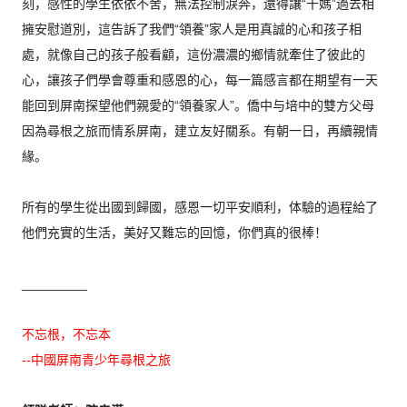
刻，
感性的學生依依不舍，無法控制淚奔，還得讓“干媽”
過去相
擁安慰道別，這告訴了我們“領養”
家人是用真誠的心和孩子相
處，就像自己的孩子般看顧，
這份濃濃的鄉情就牽住了彼此的
心，讓孩子們學會尊重和感恩的心，
每一篇感言都在期望有一天
能回到屏南探望他們親愛的“領養家人”
。僑中与培中的雙方父母
因為尋根之旅而情系屏南，建立友好關系。
有朝一日，再續親情
緣。
所有的學生從出國到歸國，感恩一切平安順利，
体驗的過程給了
他們充實的生活，美好又難忘的回憶，
你們真的很棒！
_________
不忘根，不忘本
--中國屏南青少年尋根之旅