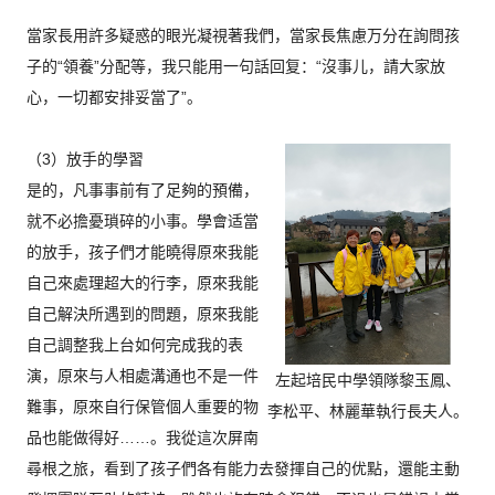
當家長用許多疑惑的眼光凝視著我們，
當家長焦慮万分在詢問孩
子的“領養”分配等，
我只能用一句話回复：“沒事儿，請大家放
心，一切都安排妥當了”
。
（3）放手的學習
是的，凡事事前有了足夠的預備，
就不必擔憂瑣碎的小事。
學會适當
的放手，孩子們才能曉得原來我能
自己來處理超大的行李，
原來我能
自己解決所遇到的問題，
原來我能
自己調整我上台如何完成我的表
演，
原來与人相處溝通也不是一件
左起培民中學領隊黎玉鳳、
難事，
原來自行保管個人重要的物
李松平、林麗華執行長夫人。
品也能做得好……。
我從這次屏南
尋根之旅，看到了孩子們各有能力去發揮自己的优點，
還能主動