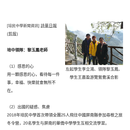
[培民中學新聞資訊]
詩華日報
(剪报)
培中領隊：黎玉鳳老師
（1）感恩的心
左起學生李立鴻、領隊黎玉鳳、
用一顆感恩的心，看待每一件
學生王嘉盈游覽鴛鴦溪合影
事，幸福、快樂就會無所不
在。
（2）出國的疑惑、焦慮
2018年培民中學首次帶領全團25人飛往中國屏南縣參加尋根之
旅
冬令營，20名學生与屏南的華僑中學學生互相交流學習。