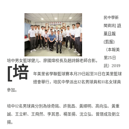
民中學新
聞資訊]
詩
華日報
(剪报)
（本報美
里25日
培中男女籃球健儿、廖國煒校長及趙詩錦老師合影。
訊）
2019
[培
年美里省學聯籃球賽本月29日起至31日在美里籃球
總會
舉行，培民中學派出12名男球員和11名女球員
參加。
培中12名男球員分別為徐奇銘、許我昌、黃順明、高向泓、
黃重
誠、王立軒、王飛然、李其恩、楊圣揚、沈立弘、
曾璟成及劉立
揚。