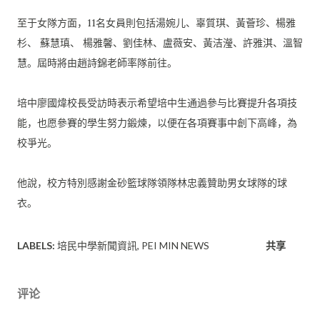
至于女隊方面，11名女員則包括湯婉儿、辜質琪、黃薈珍、
楊雅
杉、 蘇慧瑱、 楊雅馨、劉佳林、盧薇安、黃洁瀅、許雅淇、溫智
慧。
屆時將由趙詩錦老師率隊前往。
培中廖國煒校長受訪時表示希望培中生通過參与比賽提升各項技
能，
也愿參賽的學生努力鍛煉，以便在各項賽事中創下高峰，為
校爭光。
他說，校方特別感謝金砂籃球隊領隊林忠義贊助男女球隊的球
衣。
LABELS:
培民中學新聞資訊
PEI MIN NEWS
共享
评论