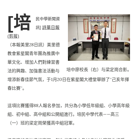
[培
民中學新聞資
訊]
詩華日報
(剪报)
（本報美里28日訊）美里德
教會紫星閣青年團為推廣中
華文化、
增加人們對練習書
培中廖校長（右）与梁定崗合影。
法的興趣、加強書法活動与
增添新春佳節气氛，
于1月20日在紫星閣大禮堂舉辦了“己亥年揮
春比賽”。
這項比賽獲得88人報名參加，共分為小學低年級組、
小學高年級
組、初中組、高中組和公開組進行。培民中學代表——
高三
（一）班的梁定崗榮獲高中組冠軍。