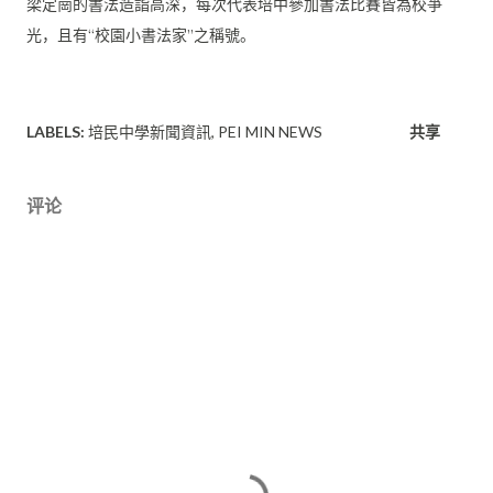
梁定崗的書法造詣高深，每次代表培中參加書法比賽皆為校爭
光，
且有“校園小書法家”之稱號。
LABELS:
培民中學新聞資訊
PEI MIN NEWS
共享
评论