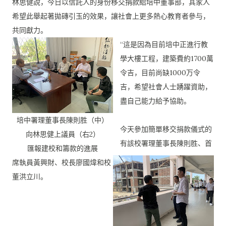
林思健說，今日以信託人的身份移交捐款給培中董事部，
其家人
希望此舉起著拋磚引玉的效果，
讓社會上更多熱心教育者參与，
共同獻力。
“這是因為目前培中正進行教
學大樓工程，
建築費約1700萬
令吉，目前尚缺1000万令
吉，
希望社會人士踴躍資助，
盡自己能力給予協助。
培中署理董事長陳則胜（中）
今天參加簡單移交捐款儀式的
向林思健上議員（右2）
有該校署理董事長陳則胜、
首
匯報建校和籌款的進展
席執員黃興財、校長廖國煒和校
董洪立川。