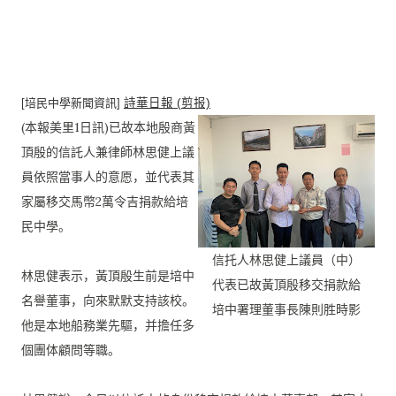
[培民中學新聞資訊]
詩華日報 (剪报)
(本報美里1日訊)
已故本地殷商黃
頂殷的信託人兼律師林思健上議
員依照當事人的意愿
，並代表其
家屬移交馬幣2萬令吉捐款給培
民中學。
信托人林思健上議員（中）
林思健表示，黃頂殷生前是培中
代表已故黃頂殷移交捐款給
名譽董事，向來默默支持該校。
培中署理董事長陳則胜時影
他是本地船務業先驅，并擔任多
個團体顧問等職。