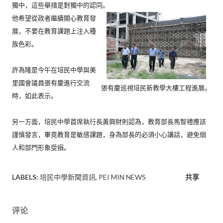
獨中，
這些舉措是對獨中的認同。
他希望從政者繼續關心教育發
展，不要在教育課題上注入種
族色彩。
許為隆是今午在培民中學與美
里國會議員張有慶進行交流
張有慶巡視培民新教學大樓工程進展。
時，
如此表示。
另一方面，培民中學首席執行長黃興財則認為，
教育部長馬智禮應該
謹慎發言，畢竟教育是敏感課題，
身為部長的必須小心講話，避免個
人和部門形象受損。
LABELS:
培民中學新聞資訊
PEI MIN NEWS
共享
评论