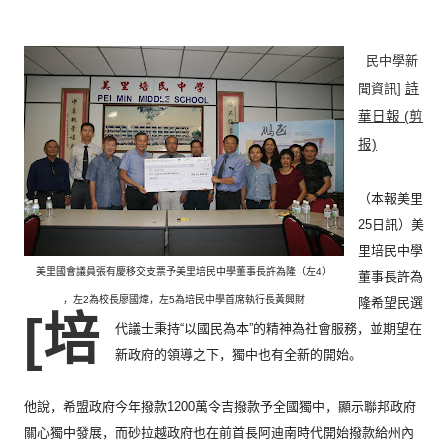
民中學新
聞資訊]
詩
華日報 (剪
报)
（本報美里
25日訊）
美
里培民中學
美里國會議員張有慶移交支票予美里培民中學董事長許為隆（左4）
董事長許為
，左2為校長廖國煒，左5為培民中學首席執行長黃興財
隆希望民選
[培
代議士秉持“以國民為本”
的精神為社會服務，並期望在
新政府的領導之下，
獨中也有全新的開始。
他說，希盟政府今年撥款1200萬令吉撥款予全國獨中，
顯示聯邦政府
關心獨中發展，
而砂拉越政府也在前首長阿迪南時代開始撥款給州內