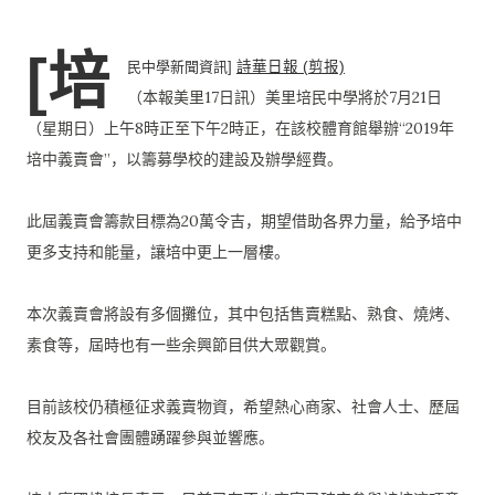
[培
民中學新聞資訊]
詩華日報 (剪报)
（本報美里17日訊）美里培民中學將於7月21日
（星期日）
上午8時正至下午2時正，在該校體育館舉辦“
2019年
培中義賣會”，以籌募學校的建設及辦學經費。
此屆義賣會籌款目標為20萬令吉，期望借助各界力量，
給予培中
更多支持和能量，讓培中更上一層樓。
本次義賣會將設有多個攤位，其中包括售賣糕點、熟食、燒烤、
素食等，屆時也有一些余興節目供大眾觀賞。
目前該校仍積極征求義賣物資，希望熱心商家、社會人士、
歷屆
校友及各社會團體踴躍參與並響應。