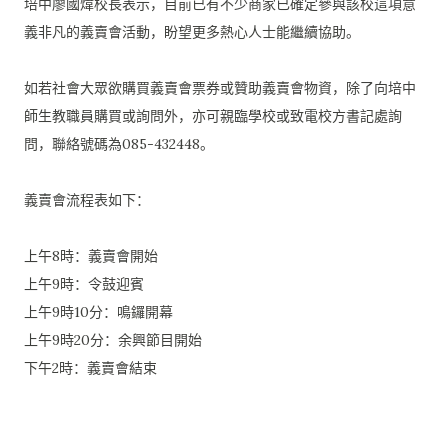
培中廖國煒校長表示，
目前已有不少商家已確定參與該校這項意
義非凡的義賣會活動，
盼望更多熱心人士能繼續協助。
如若社會大眾欲購買義賣會票券或贊助義賣會物資，
除了向培中
師生教職員購買或詢問外，
亦可親臨學校或致電校方書記處詢
問，聯絡號碼為085-
432448。
義賣會流程表如下：
上午8時：義賣會開始
上午9時：令鼓迎賓
上午9時10分：鳴鑼開幕
上午9時20分：余興節目開始
下午2時：義賣會結束