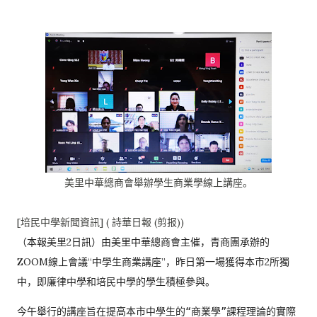
美里中華總商會舉辦學生商業學線上講座。
[培民中學新聞資訊] ( 詩華日報 (剪报))
（本報美里2日訊）由美里中華總商會主催，
青商團承辦的
ZOOM線上會議“中學生商業講座”，
昨日第一場獲得本市2所獨
中，
即廉律中學和培民中學的學生積極參與。
今午舉行的講座旨在提高本市中學生的“商業學”
課程理論的實際