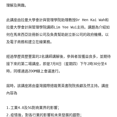
理解及興趣。

此講座由拉曼大學會計與管理學院助理教授Dr Hen Kai Wah和
拉曼大學會計與管理學院講師Lim Yee Wui主持。
講題為介紹如
何在馬來西亞註冊新公司及負責幫助創立新公司的政府
機構，以
及電子商務和建立在線業務。

經過學歷資歷豐富的2名講師講解後，參與者皆獲益良多，
並期待
接下來的第二場講座，即是7月8日（星期四）
下午2時30分至4
時，同樣通過ZOOM線上會議進行。

屆時，該講座將由臺灣國際總裁菁英書院院長顧及然主持。
講座
內容為

1.工業4.0及5G對商業界的影響；

2.疫情後，對各行業的影響和未來發展的趨勢；
