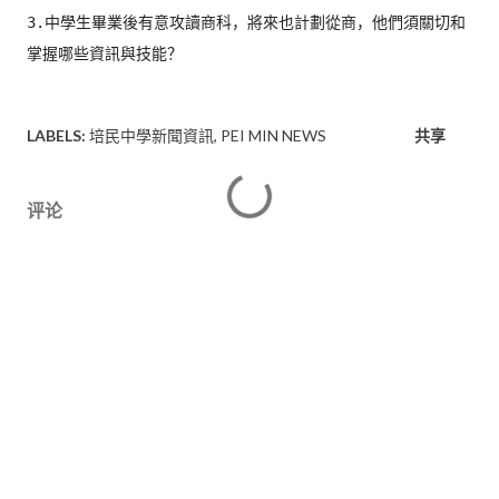
3.中學生畢業後有意攻讀商科，將來也計劃從商，
他們須關切和
掌握哪些資訊與技能？
LABELS:
培民中學新聞資訊
PEI MIN NEWS
共享
评论