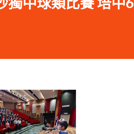
23 砂獨中球類比賽 培中