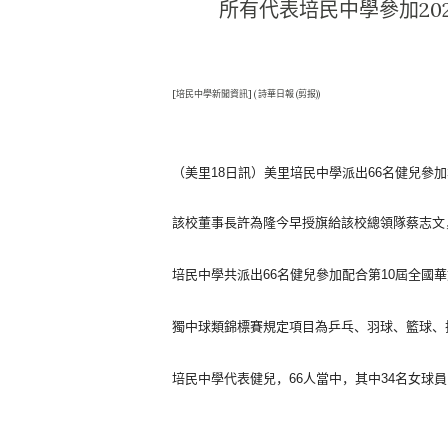
所有代表培民中學參加20
[培民中學新聞資訊] ( 詩華日報 (剪报))
（美里18日訊）
美里培民中學派出66名健兒參加
該校董事長許為隆今早授旗給該校總領隊蔡志文
培民中學共派出66名健兒參加配合第10屆全國
獨中球類錦標賽規定項目為乒乓、羽球、籃球、
培民中學代表健兒，66人當中，其中34名女球員