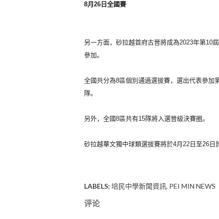
8月26日全國賽
另一方面，
砂拉越首府古晉將成為2023年第1
參加。
全國共分為8區個別通過選拔賽，
選出代表參加
隊。
另外，全國8區共有15隊將入選晉級決賽圈。
砂拉越華文獨中球類選拔賽將於4月22日至26日
LABELS:
培民中學新聞資訊
PEI MIN NEWS
评论