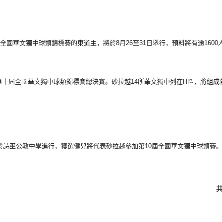
0屆全國華文獨中球類錦標賽
的東道主，將於8月26至31日舉行，
預料將有逾1600
第十屆全國華文獨中球類錦標賽總決賽。
砂拉越14所華文獨中列在H區，將組成
於詩巫公教中學
進行，獲選健兒將代表砂拉越參加第10屆全國華文獨中球類賽