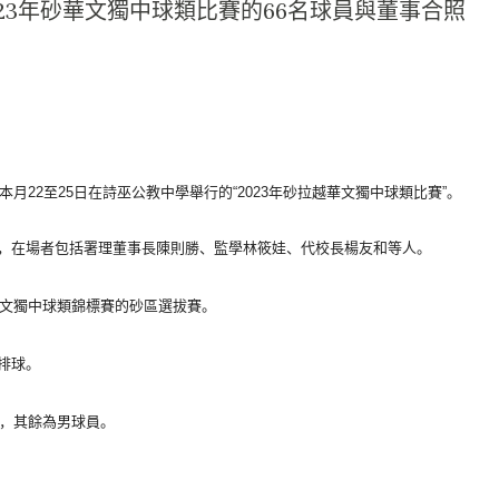
23年砂華文獨中球類比賽的66名球員與董事合照
本月22至25日在詩巫公教中學
舉行的“2023年砂拉越華文獨中球類比賽”。
，
在場者包括署理董事長陳則勝、監學林筱娃、代校長楊友和等人。
華文獨中球類錦標
賽的砂區選拔賽。
排球。
，
其餘為男球員。