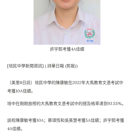
許宇熙考獲4A佳績
[培民中學新聞資訊] ( 詩華日報 (剪报))
（美里8日訊）
培民中學的陳康敏在2022年大馬教育文憑考試中
考獲10A佳績
。
培中在剛剛放榜的大馬教育文憑考試中的總及格率達到93.55%
。
該校陳康敏考獲10A；蔡頌恆和吳美慧考獲5A佳績；
許宇熙考獲
4A佳績。