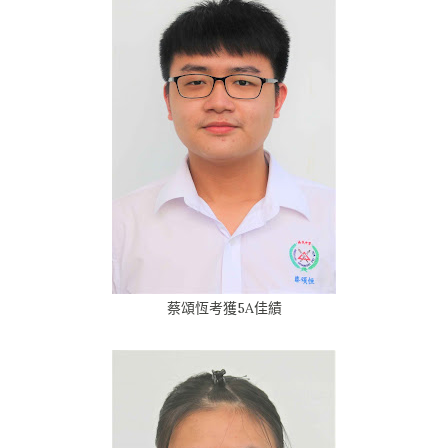
蔡頌恆考獲5A佳績