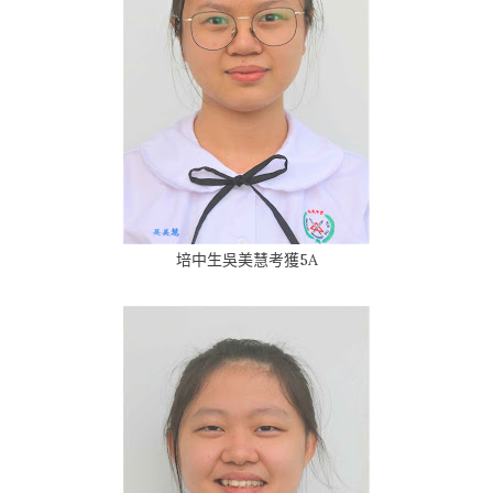
培中生吳美慧考獲5A