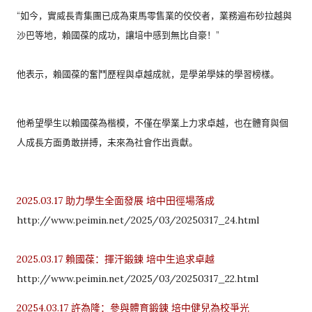
“如今，實威長青集團已成為東馬零售業的佼佼者，
業務遍布砂拉越與
沙巴等地，賴國葆的成功，讓培中感到無比自豪！
”
他表示，賴國葆的奮鬥歷程與卓越成就，是學弟學妹的學習榜樣。
他希望學生以賴國葆為楷模，不僅在學業上力求卓越，
也在體育與個
人成長方面勇敢拼搏，未來為社會作出貢獻。
2025.03.17 助力學生全面發展 培中田徑場落成
http://www.peimin.net/2025/03/20250317_24.html
2025.03.17 賴國葆：揮汗鍛鍊 培中生追求卓越
http://www.peimin.net/2025/03/20250317_22.html
20254.03.17 許為隆：參與體育鍛鍊 培中健兒為校爭光