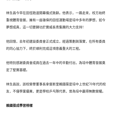
林生昌今早在田徑跑道開幕儀式致辭。他表示，一路走來，
校方始終
重視體育發展，
擁有一座雄偉的田徑運動場是培中多年的夢想，如今
夢想成真，
這一切要歸功於實威長青集團的大力支持！
他回憶，去年初建設委員會正式成立，經過策劃與落實，
在所有委員
的同心協力下，終於順利完成這項意義重大的工程。
他特別感謝委員會成員在過去一年中的辛勤付出，
為培中體育發展奠
定了堅實基礎。
林生昌說，
該校榮譽董事長拿督斯里賴國葆是培中上世紀70年代的校
友，
不僅學業優異，更是學校乒乓隊代表，曾為培中贏得無數榮耀。
賴國葆成學習榜樣