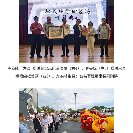
許為隆（左2）贈送紀念品給賴國葆（右4），貝美嬌（右3）
贈送水果
禮籃給楊美燕（右2）。左為林生昌；
右為署理董事長陳則勝