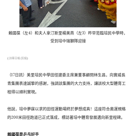
賴國葆（左4）和夫人拿汀斯里楊美燕（左3）
昨早蒞臨培民中學時，
受到培中瑞獅隊迎接
(( 詩華日報 (剪报))
（17日訊）
美里培民中學田徑建委主席兼董事顧問林生昌，
向實威長
青集團表達誠摯的感謝，強調該集團的大力支持，
讓該校大型體育工
程得以順利實現。
他說，培中夢寐以求的田徑運動場終於夢想成真！
這座符合奧運規格
的200米田徑跑道已正式落成，
標誌著培中體育發展邁向新里程碑。
賴國葆是乒乓好手