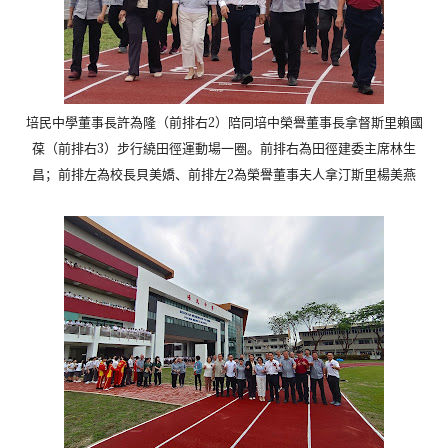
培民中學董事長許為隆（前排右2）
陪同培中榮譽董事長拿督斯里賴國
葆（前排右3）
步行繞田徑運動場一圈。前排右為田徑建委主席林生
昌；
前排左為校長貝美嬌、前排左2為榮譽董事夫人拿汀斯里楊美燕