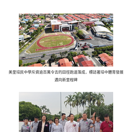
美里培民中學斥資逾百萬令吉的田徑跑道落成，
標誌著培中體育發展
邁向新里程碑