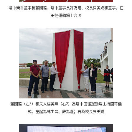
培中榮譽董事長賴國葆、培中董事長許為隆、校長貝美嬌和董事，
在
田徑運動場上合照
賴國葆（左3）和夫人楊美燕（右2）
為培中田徑運動場主持開幕儀
式。左起為林生昌、許為隆；
右為校長貝美嬌